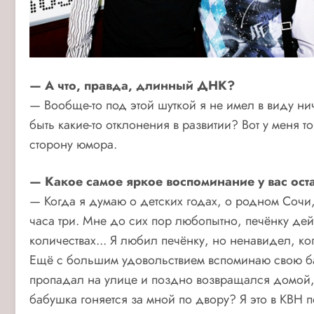
— А что, правда, длинный ДНК?
— Вообще-то под этой шуткой я не имел в виду ни
быть какие-то отклонения в развитии? Вот у меня 
сторону юмора.
— Какое самое яркое воспоминание у вас оста
— Когда я думаю о детских годах, о родном Сочи,
часа три. Мне до сих пор любопытно, печёнку дей
количествах... Я любил печёнку, но ненавидел, ко
Ещё с большим удовольствием вспоминаю свою баб
пропадал на улице и поздно возвращался домой, о
бабушка гоняется за мной по двору? Я это в КВН