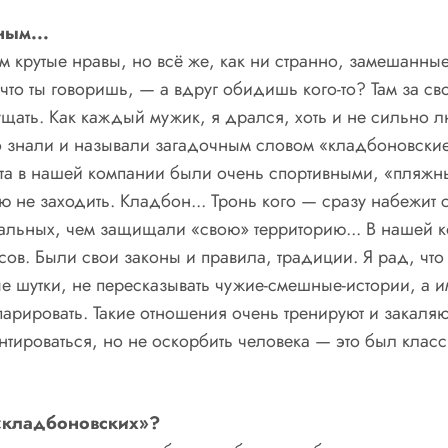
ым...
там крутые нравы, но всё же, как ни странно, замешанны
что ты говоришь, — а вдруг обидишь кого-то? Там за св
ать. Как каждый мужик, я дрался, хоть и не сильно лю
о знали и называли загадочным словом «кладбоновские
бята в нашей компании были очень спортивными, «пляжн
ю не заходить. Кладбон... Тронь кого — сразу набежит 
тальных, чем защищали «свою» территорию... В нашей 
ов. Были свои законы и правила, традиции. Я рад, что 
е шутки, не пересказывать чужие-смешные-истории, а и
парировать. Такие отношения очень тренируют и закаляю
нтироваться, но не оскорбить человека — это был класс
 «кладбоновских»?