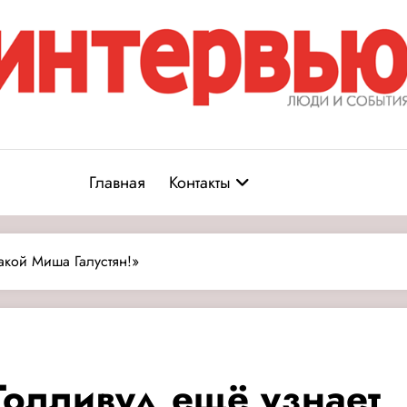
Журнал «Интервью: Люди и соб
юди и события
Главная
Контакты
такой Миша Галустян!»
Голливуд ещё узнает,