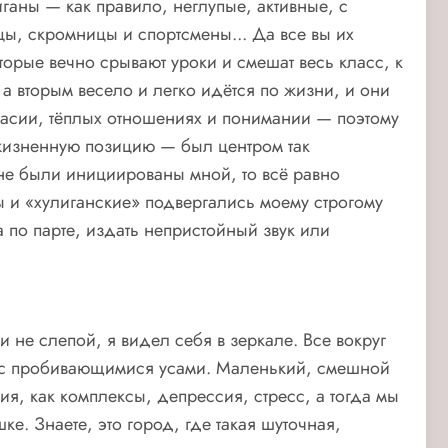
иганы — как правило, неглупые, активные, с
цы, скромницы и спортсмены... Да все вы их
оторые вечно срывают уроки и смешат весь класс, к
 а вторым весело и легко идётся по жизни, и они
огласии, тёплых отношениях и понимании — поэтому
жизненную позицию — был центром так
не были инициированы мной, то всё равно
 и «хулиганские» подвергались моему строгому
а по парте, издать непристойный звук или
 не слепой, я видел себя в зеркале. Все вокруг
— с пробивающимися усами. Маленький, смешной
я, как комплексы, депрессия, стресс, а тогда мы
е. Знаете, это город, где такая шуточная,