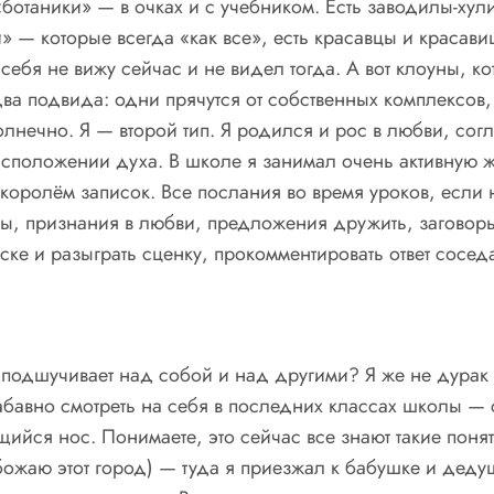
«ботаники» — в очках и с учебником. Есть заводилы-хул
— которые всегда «как все», есть красавцы и красави
 себя не вижу сейчас и не видел тогда. А вот клоуны, к
два подвида: одни прячутся от собственных комплексов,
 солнечно. Я — второй тип. Я родился и рос в любви, с
асположении духа. В школе я занимал очень активную 
оролём записок. Все послания во время уроков, если 
ы, признания в любви, предложения дружить, заговоры
ске и разыграть сценку, прокомментировать ответ сосед
 подшучивает над собой и над другими? Я же не дурак и
забавно смотреть на себя в последних классах школы 
йся нос. Понимаете, это сейчас все знают такие поняти
ожаю этот город) — туда я приезжал к бабушке и дедушк