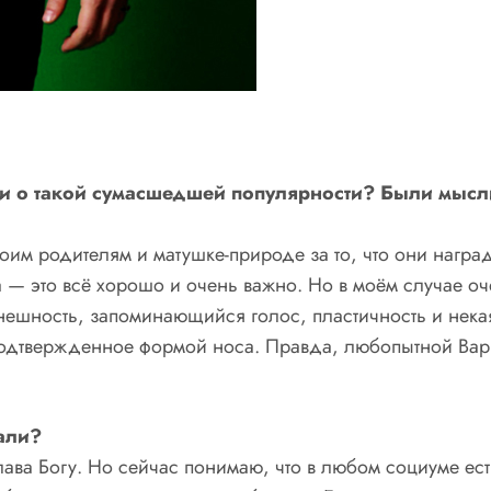
али о такой сумасшедшей популярности? Были мысл
им родителям и матушке-природе за то, что они наград
а — это всё хорошо и очень важно. Но в моём случае оч
ешность, запоминающийся голос, пластичность и некая
одтвержденное формой носа. Правда, любопытной Варвар
вали?
лава Богу. Но сейчас понимаю, что в любом социуме ест