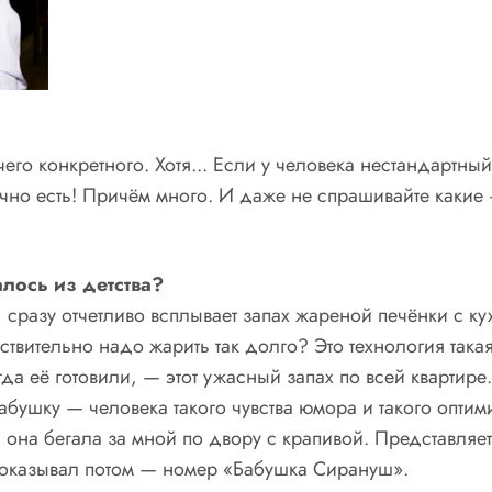
чего конкретного. Хотя... Если у человека нестандартн
точно есть! Причём много. И даже не спрашивайте какие
лось из детства?
 сразу отчетливо всплывает запах жареной печёнки с ку
ствительно надо жарить так долго? Это технология така
гда её готовили, — этот ужасный запах по всей квартире
ушку — человека такого чувства юмора и такого оптими
на бегала за мной по двору с крапивой. Представляете
 показывал потом — номер «Бабушка Сирануш».