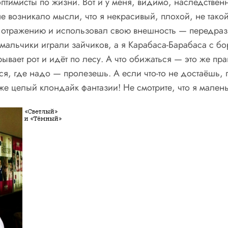
оптимисты по жизни. Вот и у меня, видимо, наследствен
 возникало мысли, что я некрасивый, плохой, не такой,
 отражению и использовал свою внешность — передразн
мальчики играли зайчиков, а я Карабаса-Барабаса с б
рывает рот и идёт по лесу. А что обижаться — это же пр
, где надо — пролезешь. А если что-то не достаёшь, 
же целый клондайк фантазии! Не смотрите, что я мален