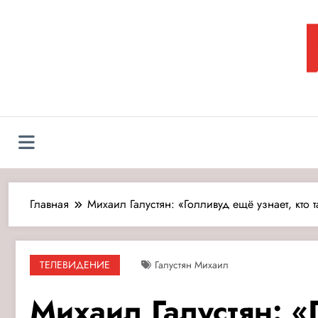
Перейти
к
содержимому
Л
Главная
Михаил Галустян: «Голливуд ещё узнает, кто 
ТЕЛЕВИДЕНИЕ
Галустян Михаил
Михаил Галустян: «