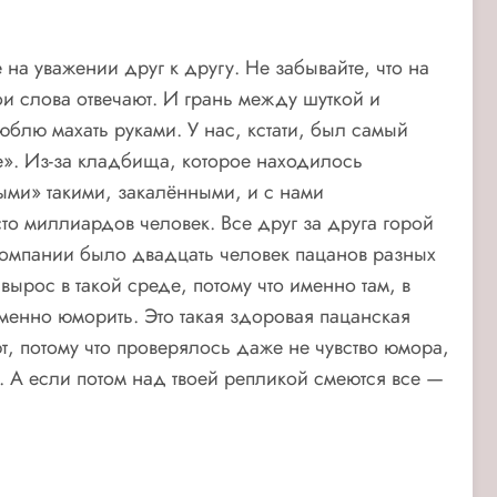
е на уважении друг к другу. Не забывайте, что на
ои слова отвечают. И грань между шуткой и
блю махать руками. У нас, кстати, был самый
». Из-за кладбища, которое находилось
ыми» такими, закалёнными, и с нами
сто миллиардов человек. Все друг за друга горой
компании было двадцать человек пацанов разных
вырос в такой среде, потому что именно там, в
менно юморить. Это такая здоровая пацанская
т, потому что проверялось даже не чувство юмора,
. А если потом над твоей репликой смеются все —