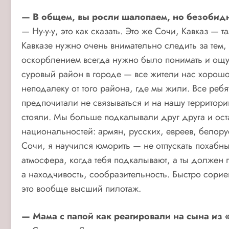
— В общем, вы росли шалопаем, но безобидн
— Ну-у-у, это как сказать. Это же Сочи, Кавказ — 
Кавказе нужно очень внимательно следить за тем, 
оскорблением всегда нужно было понимать и ощущ
суровый район в городе — все жители нас хорош
неподалеку от того района, где мы жили. Все ре
предпочитали не связываться и на нашу территори
стояли. Мы больше подкалывали друг друга и ос
национальностей: армян, русских, евреев, белорус
Сочи, я научился юморить — не отпускать похабны
атмосфера, когда тебя подкалывают, а ты должен 
а находчивость, сообразительность. Быстро сорие
это вообще высший пилотаж.
— Мама с папой как реагировали на сына из