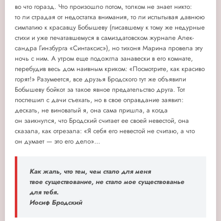
во что горазд. Что произошло потом, толком не знает никто:
то ли страдая от недостатка внимания, то ли испытывая давнюю
симпатию к красавцу Бобышеву (писавшему к тому же недурные
стихи и уже печатавшемуся в самиздатовском журнале Алек-
сандра Гинзбурга «Синтаксис»), но тихоня Марина провела эту
ночь с ним. А утром еще подожгла занавески в его комнате,
перебудив весь дом наивным криком: «Посмотрите, как красиво
горят!» Разумеется, все друзья Бродского тут же объявили
Бобышеву бойкот за такое явное предательство друга. Тот
поспешил с дачи съехать, но в свое оправдание заявил:
дескать, не виноватый я, она сама пришла, а когда
он заикнулся, что Бродский считает ее своей невестой, она
сказала, как отрезала: «Я себя его невестой не считаю, а что
он думает — это его дело»...
Как жаль, что тем, чем стало для меня
твое существование, не стало мое существованье
для тебя.
Иосиф Бродский