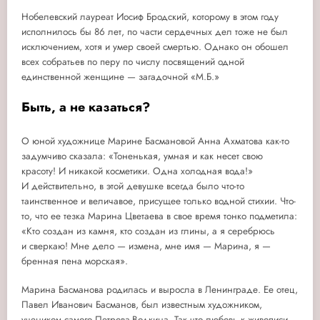
Нобелевский лауреат Иосиф Бродский, которому в этом году
исполнилось бы 86 лет, по части сердечных дел тоже не был
исключением, хотя и умер своей смертью. Однако он обошел
всех собратьев по перу по числу посвящений одной
единственной женщине — загадочной «М.Б.»
Быть, а не казаться?
О юной художнице Марине Басмановой Анна Ахматова как-то
задумчиво сказала: «Тоненькая, умная и как несет свою
красоту! И никакой косметики. Одна холодная вода!»
И действительно, в этой девушке всегда было что-то
таинственное и величавое, присущее только водной стихии. Что-
то, что ее тезка Марина Цветаева в свое время тонко подметила:
«Кто создан из камня, кто создан из глины, а я серебрюсь
и сверкаю! Мне дело — измена, мне имя — Марина, я —
бренная пена морская».
Марина Басманова родилась и выросла в Ленинграде. Ее отец,
Павел Иванович Басманов, был известным художником,
учеником самого Петрова-Водкина. Так что любовь к живописи