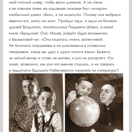
свой личный шифр, чтобы вести дневник. А на стене
в ее комнате этими же кодовыми знаками был начертан
необычный девиз: «Быть, а не казаться». Почему она выбрала
именно его, никто не знал. Пройдут годы, и одна из близких
друзей Бродского, писательница Людмила Штерн, в своей
книге «Бродский: Ося, Иосиф, Joseph» будет вспоминать
о Басмановой так: «Она казалась очень застенчивой.
Не блистала остроумием и не участвовала в словесных
пикировках, когда мы друг о друга точили языки. Бывало,
за целый вечер и слова не молвит, и рта не раскроет». Кто
знает, возможно, как раз это умение слушать, а не говорить
и подкупило будущего Нобелевского лауреата по литературе?..