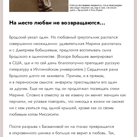
На место любви не возвращаются...
Бродский уехал один. Но любовный треугольник распался
совершенно неожиданно: удивительная Марина рассталась
и с Дмитрием Бобышевым, предпочтя воспитывать сына
Бродского в одиночестве. (Вскоре Бобышев эмигрировал
в США, где и по сей день благополучно преподает русскую
литературу в Иллинойском университете.) Сердечная рана
Бродского долго не заживала. Причем, и в прямом,
и в переносном смысле: инфаркты преследовали его один
за другим. Еще не один год он продолжал посвящать стихи
Марине. Словно в отместку за ее измену он менял женщин как
перчатки, не уставая повторять, что никогда в жизни не сможет
ни с кем ужиться под одной крышей, кроме как со своим
любимым котом Миссисипи.
После разрыва с Басмановой он на глазах превращался
в откровенного циника и больше не верил в любовь. Так,