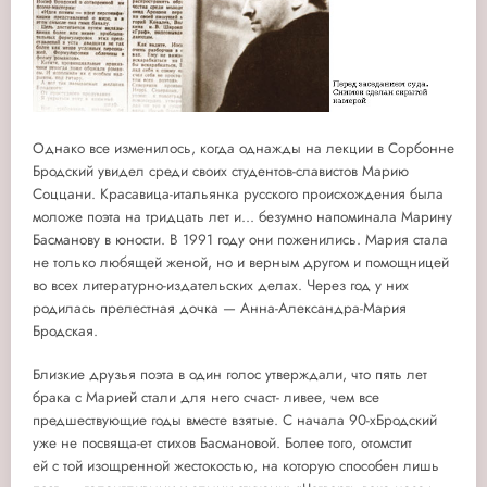
Однако все изменилось, когда однажды на лекции в Сорбонне
Бродский увидел среди своих студентов-славистов Марию
Соццани. Красавица-итальянка русского происхождения была
моложе поэта на тридцать лет и... безумно напоминала Марину
Басманову в юности. В 1991 году они поженились. Мария стала
не только любящей женой, но и верным другом и помощницей
во всех литературно-издательских делах. Через год у них
родилась прелестная дочка — Анна-Александра-Мария
Бродская.
Близкие друзья поэта в один голос утверждали, что пять лет
брака с Марией стали для него счаст- ливее, чем все
предшествующие годы вместе взятые. С начала 90-хБродский
уже не посвяща-ет стихов Басмановой. Более того, отомстит
ей с той изощренной жестокостью, на которую способен лишь