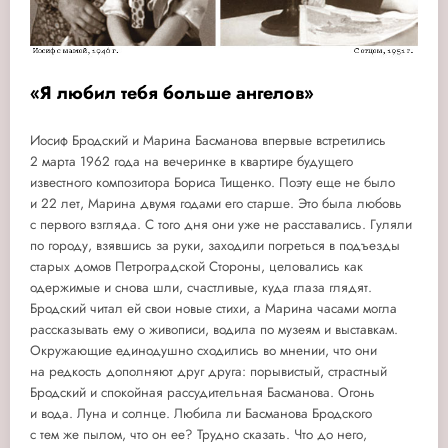
«Я любил тебя больше ангелов»
Иосиф Бродский и Марина Басманова впервые встретились
2 марта 1962 года на вечеринке в квартире будущего
известного композитора Бориса Тищенко. Поэту еще не было
и 22 лет, Марина двумя годами его старше. Это была любовь
с первого взгляда. С того дня они уже не расставались. Гуляли
по городу, взявшись за руки, заходили погреться в подъезды
старых домов Петроградской Стороны, целовались как
одержимые и снова шли, счастливые, куда глаза глядят.
Бродский читал ей свои новые стихи, а Марина часами могла
рассказывать ему о живописи, водила по музеям и выставкам.
Окружающие единодушно сходились во мнении, что они
на редкость дополняют друг друга: порывистый, страстный
Бродский и спокойная рассудительная Басманова. Огонь
и вода. Луна и солнце. Любила ли Басманова Бродского
с тем же пылом, что он ее? Трудно сказать. Что до него,