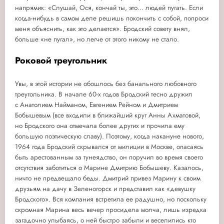
напрямик: «Слушай, Ося, кончай ты, это... людей пугать. Если
когда-нибудь в самом деле решишь покончить с собой, попроси
меня объяснить, как это делается». Бродский совету внял,
больше «не пугал», но легче от этого никому не стало.
Роковой треугольник
Увы, в этой истории не обошлось без банального любовного
треугольника. В начале 60-х годов Бродский тесно дружил
с Анатолием Найманом, Евгением Рейном и Дмитрием
Бобышевым (все входили в ближайший круг Анны Ахматовой,
но Бродского она отмечала более других и прочила ему
большую поэтическую славу). Поэтому, когда накануне нового,
1964 года Бродский скрывался от милиции в Москве, опасаясь
быть арестованным за тунеядство, он поручил во время своего
отсутствия заботиться о Марине Дмитрию Бобышеву. Казалось,
ничто не предвещало беды. Дмитрий привез Марину к своим
друзьям на дачу в Зеленогорск и представил как «девушку
Бродского». Вся компания встретила ее радушно, но поскольку
скромная Марина весь вечер просидела молча, лишь изредка
загадочно улыбаясь, о ней быстро забыли и веселились кто