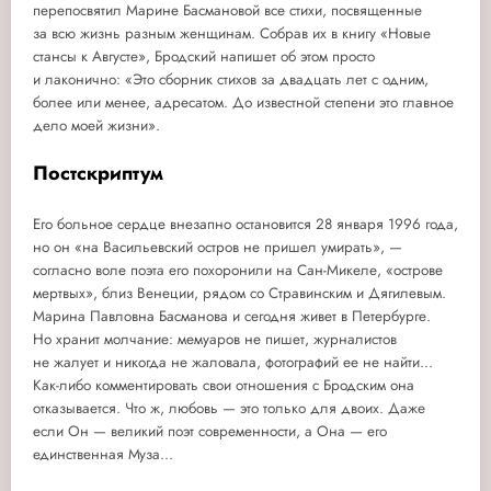
перепосвятил Марине Басмановой все стихи, посвященные
за всю жизнь разным женщинам. Собрав их в книгу «Новые
стансы к Августе», Бродский напишет об этом просто
и лаконично: «Это сборник стихов за двадцать лет с одним,
более или менее, адресатом. До известной степени это главное
дело моей жизни».
Постскриптум
Его больное сердце внезапно остановится 28 января 1996 года,
но он «на Васильевский остров не пришел умирать», —
согласно воле поэта его похоронили на Сан-Микеле, «острове
мертвых», близ Венеции, рядом со Стравинским и Дягилевым.
Марина Павловна Басманова и сегодня живет в Петербурге.
Но хранит молчание: мемуаров не пишет, журналистов
не жалует и никогда не жаловала, фотографий ее не найти...
Как-либо комментировать свои отношения с Бродским она
отказывается. Что ж, любовь — это только для двоих. Даже
если Он — великий поэт современности, а Она — его
единственная Муза...