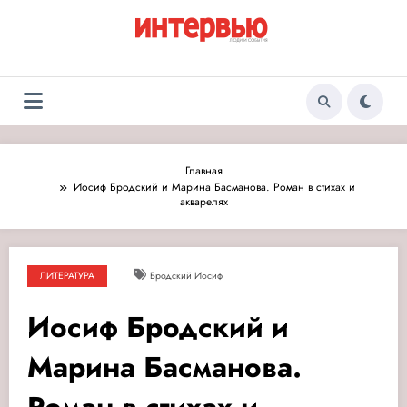
Перейти
к
содержимому
Журнал «Интервью:
Люди и события
Люди и события»
Главная
Иосиф Бродский и Марина Басманова. Роман в стихах и
акварелях
ЛИТЕРАТУРА
Бродский Иосиф
Иосиф Бродский и
Марина Басманова.