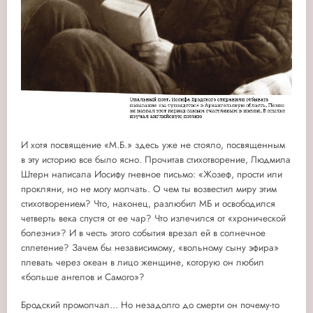
И хотя посвящение «М.Б.» здесь уже не стояло, посвященным
в эту историю все было ясно. Прочитав стихотворение, Людмила
Штерн написала Иосифу гневное письмо: «Жозеф, прости или
прокляни, но не могу молчать. О чем ты возвестил миру этим
стихотворением? Что, наконец, разлюбил МБ и освободился
четверть века спустя от ее чар? Что излечился от «хронической
болезни»? И в честь этого события врезал ей в солнечное
сплетение? Зачем бы независимому, «вольному сыну эфира»
плевать через океан в лицо женщине, которую он любил
«больше ангелов и Самого»?
Бродский промолчал... Но незадолго до смерти он почему-то