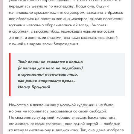
передалась девушке по наследству. Когда она, будучи
начинающим художником-иллюстратором, заходила в Эрмитаж
полюбоваться на полотна великих мастеров, многие посетители-
мужчины невольно оборачивались ей вслед. Высокая
и стройная, с высоким лбом, темно-каштановыми волосами
до плеч и зелеными глазами, она сама казалась сошедшей
с одной из картин эпохи Возрождения.
Твой локон не свивается в кольцо
(и пальца для него не подобрать)
в стремлении очерчивать лицо,
как ранее очерчивала прядь.
Иосиф Бродский
Недостатка в поклонниках у молодой художницы не было,
но она не торопилась расставаться со своей свободой.
По свидетельству друзей, хорошо знавших Басманову, она
отличалась от своих сверстниц еще одной чертой — любовью
ко всему таинственному и загадочному. Так, она даже изобрела