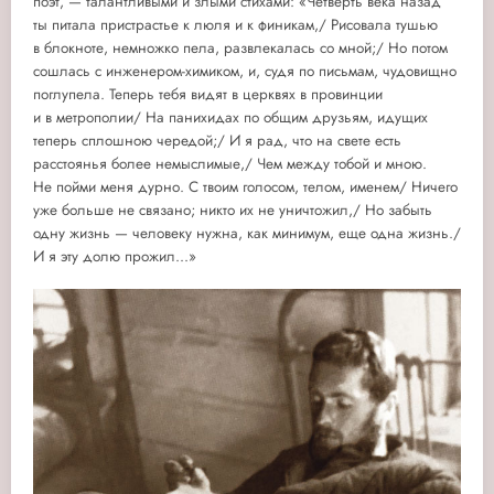
поэт, — талантливыми и злыми стихами: «Четверть века назад
ты питала пристрастье к люля и к финикам,/ Рисовала тушью
в блокноте, немножко пела, развлекалась со мной;/ Но потом
сошлась с инженером-химиком, и, судя по письмам, чудовищно
поглупела. Теперь тебя видят в церквях в провинции
и в метрополии/ На панихидах по общим друзьям, идущих
теперь сплошною чередой;/ И я рад, что на свете есть
расстоянья более немыслимые,/ Чем между тобой и мною.
Не пойми меня дурно. С твоим голосом, телом, именем/ Ничего
уже больше не связано; никто их не уничтожил,/ Но забыть
одну жизнь — человеку нужна, как минимум, еще одна жизнь./
И я эту долю прожил...»