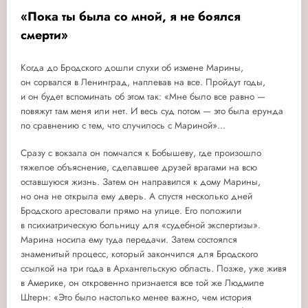
«Пока ты была со мной, я не боялся
смерти»
Когда до Бродского дошли слухи об измене Марины,
он сорвался в Ленинград, наплевав на все. Пройдут годы,
и он будет вспоминать об этом так: «Мне было все равно —
повяжут там меня или нет. И весь суд потом — это была ерунда
по сравнению с тем, что случилось с Мариной»...
Сразу с вокзала он помчался к Бобышеву, где произошло
тяжелое объяснение, сделавшее друзей врагами на всю
оставшуюся жизнь. Затем он направился к дому Марины,
но она не открыла ему дверь. А спустя несколько дней
Бродского арестовали прямо на улице. Его положили
в психиатрическую больницу для «судебной экспертизы».
Марина носила ему туда передачи. Затем состоялся
знаменитый процесс, который закончился для Бродского
ссылкой на три года в Архангельскую область. Позже, уже живя
в Америке, он откровенно признается все той же Людмиле
Штерн: «Это было настолько менее важно, чем история