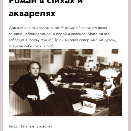
Роман в стихах и
акварелях
Давным-давно доказано, что быть музой великого поэта —
занятие неблагодарное, а порой и опасное. Мало ли что
взбредет в голову гению? То он вызовет соперника на дуэль,
то пустит себе пулю в лоб...
Текст: Наталья Туровская