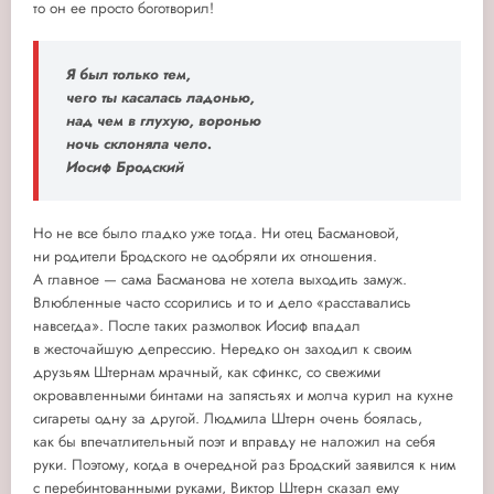
то он ее просто боготворил!
Я был только тем,
чего ты касалась ладонью,
над чем в глухую, воронью
ночь склоняла чело.
Иосиф Бродский
Но не все было гладко уже тогда. Ни отец Басмановой,
ни родители Бродского не одобряли их отношения.
А главное — сама Басманова не хотела выходить замуж.
Влюбленные часто ссорились и то и дело «расставались
навсегда». После таких размолвок Иосиф впадал
в жесточайшую депрессию. Нередко он заходил к своим
друзьям Штернам мрачный, как сфинкс, со свежими
окровавленными бинтами на запястьях и молча курил на кухне
сигареты одну за другой. Людмила Штерн очень боялась,
как бы впечатлительный поэт и вправду не наложил на себя
руки. Поэтому, когда в очередной раз Бродский заявился к ним
с перебинтованными руками, Виктор Штерн сказал ему