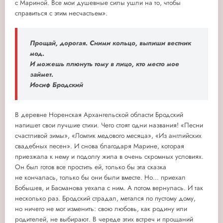
с Мариной. Все мои душевные силы ушли на то, чтобы
справиться с этим несчастьем».
Прощай, дорогая. Сними кольцо, выпиши вестник
мод.
И можешь плюнуть тому в лицо, кто место мое
займет.
Иосиф Бродский
В деревне Норенская Архангельской области Бродский
напишет свои лучшие стихи. Чего стоят одни названия! «Песни
счастливой зимы», «Ломтик медового месяца», «Из английских
свадебных песен». И снова благодаря Марине, которая
приезжала к нему и подолгу жила в очень скромных условиях.
Он был готов все простить ей, только бы эта сказка
не кончалась, только бы они были вместе. Но... приехал
Бобышев, и Басманова уехала с ним. А потом вернулась. И так
несколько раз. Бродский страдал, метался по пустому дому,
но ничего не мог изменить: свою любовь, как родину или
родителей, не выбирают. В череде этих встреч и прощаний