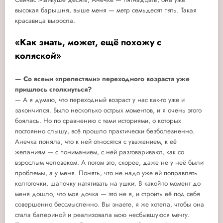
высокая барышня, выше меня — метр семьдесят пять. Такая
красавица выросла.
«Как знать, может, ещё похожу с
коляской»
— Со всеми «прелестями» переходного возраста уже
пришлось столкнуться?
— А я думаю, что переходный возраст у нас как-то уже и
закончился. Было несколько острых моментов, и я очень этого
боялась. Но по сравнению с теми историями, о которых
постоянно слышу, всё прошло практически безболезненно.
Анечка поняла, что к ней относятся с уважением, к её
желаниям — с пониманием, с ней разговаривают, как со
взрослым человеком. А потом это, скорее, даже не у неё были
проблемы, а у меня. Понять, что не надо уже ей поправлять
колготочки, шапочку натягивать на ушки. В какой-то момент до
меня дошло, что моя дочка — это не я, и строить её под себя
совершенно бессмысленно. Вы знаете, я же хотела, чтобы она
стала балериной и реализовала мою несбывшуюся мечту.