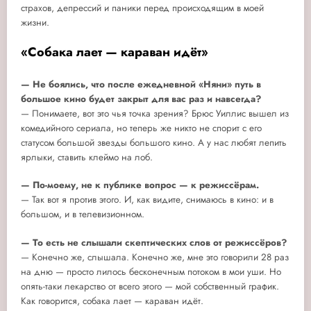
страхов, депрессий и паники перед происходящим в моей
жизни.
«Собака лает — караван идёт»
— Не боялись, что после ежедневной «Няни» путь в
большое кино будет закрыт для вас раз и навсегда?
— Понимаете, вот это чья точка зрения? Брюс Уиллис вышел из
комедийного сериала, но теперь же никто не спорит с его
статусом большой звезды большого кино. А у нас любят лепить
ярлыки, ставить клеймо на лоб.
— По-моему, не к публике вопрос — к режиссёрам.
— Так вот я против этого. И, как видите, снимаюсь в кино: и в
большом, и в телевизионном.
— То есть не слышали скептических слов от режиссёров?
— Конечно же, слышала. Конечно же, мне это говорили 28 раз
на дню — просто лилось бесконечным потоком в мои уши. Но
опять-таки лекарство от всего этого — мой собственный график.
Как говорится, собака лает — караван идёт.