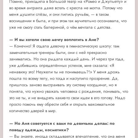
Помню, приходила в Большой театр на «Ромео и Джульетту» и
во время антракта даже встать с кресла не могла. Потому что
меня душили слёзы, и они лились ручьём, — в таком
восхищении я была, и при этом так мучительно осознавала, что
уже не смогу стать балериной, о чём мечтала с детства.
— И вы хотели свою мечту воплотить в Ане?
— Конечно! Я отдала девочку в гимнастическую школу: там
замечательные тренеры были, они с ней прекрасно
занимались. Но она рыдала каждый день. И через три года,
уже добившись определённых успехов, мне сказала: «Я
ненавижу это! Неужели ты не понимаешь?!» У меня дрожь
пошла по всему телу, но тогда и наступило прозрение. Да,
пришлось заново выстраивать эту систему координат, но я
поняла, что нужно уважать человека с рождения, понимать, что
это не ты, и не внедрять какие-то свои идеи в его голову. Надо
просто помочь ему обрести себя и открыть максимальное
количество дверей в мир.
— Но Аня советуется с вами по девичьим делам: по
поводу одежды, косметики?
— Вы знаете, иногда складывается впечатление, что она меня