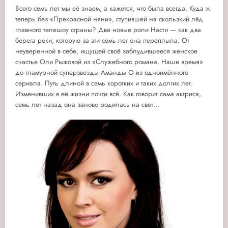
Всего семь лет мы её знаем, а кажется, что была всегда. Куда ж
теперь без «Прекрасной няни», ступившей на скользкий лёд
главного телешоу страны?
Две новые роли Насти — как два
берега реки, которую за эти семь лет она переплыла. От
неуверенной в себе, ищущей своё заблудившееся женское
счастье Оли Рыжовой из «Служебного романа. Наше время»
до гламурной суперзвезды Аманды О из одноимённого
сериала. Путь длиной в семь коротких и таких долгих лет.
Изменивших в её жизни почти всё. Как говорит сама актриса,
семь лет назад она заново родилась на свет...