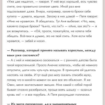
«Уже две недели», — говорит. У неё вкус хороший, есть чувство
стиля, она правильно сочетает цвета. Иной раз мне
подсказывает даже. Вчера, например, какие-то брюки себе
купила — думала, модные. Захожу в них домой — Петя говорит:
«Мне не нравится». Я обиделась. Тут Аня выбегает: «Что, мам,
какие-то старые брюки? Чьи-то, что ли?» — «Аня, как это?» — я
аж возмутилась. — «Ой, прости, пожалуйста, не хотела тебя
обидеть. Всё-таки я думаю, это не твой стиль. Хотя если тебе
нравится, — забей и носи».
— Разговор, который принято называть взрослым, между
вами уже состоялся?
— А с ней и невозможно сюсюкаться — с раннего детства была
такой взросленькой. Просто Анечке хотелось, чтобы её немного
отпустили, дали хоть чуть-чуть воздуха. В принципе ей удалось
настоять на своём. И тут ещё раз могу сказать спасибо мужу,
потому что в какой-то момент он мне все это объяснил. Я же
Овен, меня захлестывают эмоции. Мне самой с собой порой
бывает сложно разобраться, проще взять шашку — казачья
кровь же! — и все порубать. А Петя рассуждает логически.
— Из чисто логических, да и эмоциональных