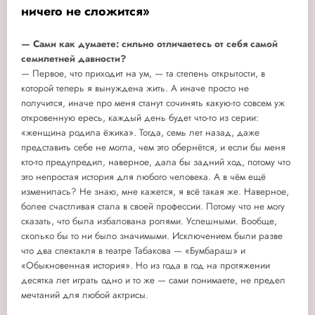
ничего не сложится»
— Сами как думаете: сильно отличаетесь от себя самой
семилетней давности?
— Первое, что приходит на ум, — та степень открытости, в
которой теперь я вынуждена жить. А иначе просто не
получится, иначе про меня станут сочинять какую-то совсем уж
откровенную ересь, каждый день будет что-то из серии:
«женщина родила ёжика». Тогда, семь лет назад, даже
представить себе не могла, чем это обернётся, и если бы меня
кто-то предупредил, наверное, дала бы задний ход, потому что
это непростая история для любого человека. А в чём ещё
изменилась? Не знаю, мне кажется, я всё такая же. Наверное,
более счастливая стала в своей профессии. Потому что не могу
сказать, что была избалована ролями. Успешными. Вообще,
сколько бы то ни было значимыми. Исключением были разве
что два спектакля в театре Табакова — «Бумбараш» и
«Обыкновенная история». Но из года в год на протяжении
десятка лет играть одно и то же — сами понимаете, не предел
мечтаний для любой актрисы.