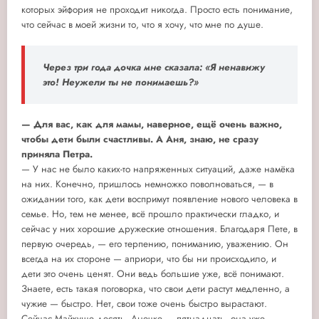
которых эйфория не проходит никогда. Просто есть понимание,
что сейчас в моей жизни то, что я хочу, что мне по душе.
Через три года дочка мне сказала: «Я ненавижу
это! Неужели ты не понимаешь?»
— Для вас, как для мамы, наверное, ещё очень важно,
чтобы дети были счастливы. А Аня, знаю, не сразу
приняла Петра.
— У нас не было каких-то напряженных ситуаций, даже намёка
на них. Конечно, пришлось немножко поволноваться, — в
ожидании того, как дети воспримут появление нового человека в
семье. Но, тем не менее, всё прошло практически гладко, и
сейчас у них хорошие дружеские отношения. Благодаря Пете, в
первую очередь, — его терпению, пониманию, уважению. Он
всегда на их стороне — априори, что бы ни происходило, и
дети это очень ценят. Они ведь большие уже, всё понимают.
Знаете, есть такая поговорка, что свои дети растут медленно, а
чужие — быстро. Нет, свои тоже очень быстро вырастают.
Сейчас Майкуше десять, Анечке — пятнадцать, она уже