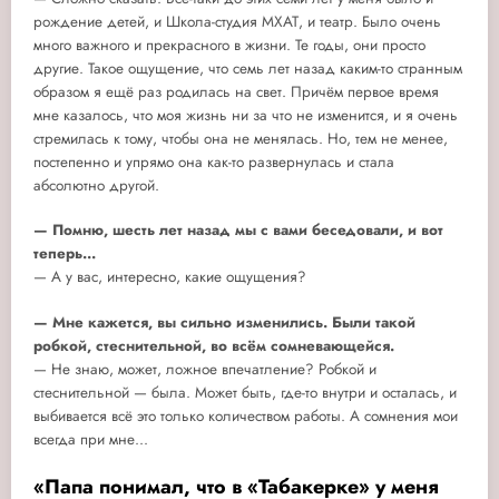
рождение детей, и Школа-студия МХАТ, и театр. Было очень
много важного и прекрасного в жизни. Те годы, они просто
другие. Такое ощущение, что семь лет назад каким-то странным
образом я ещё раз родилась на свет. Причём первое время
мне казалось, что моя жизнь ни за что не изменится, и я очень
стремилась к тому, чтобы она не менялась. Но, тем не менее,
постепенно и упрямо она как-то развернулась и стала
абсолютно другой.
— Помню, шесть лет назад мы с вами беседовали, и вот
теперь...
— А у вас, интересно, какие ощущения?
— Мне кажется, вы сильно изменились. Были такой
робкой, стеснительной, во всём сомневающейся.
— Не знаю, может, ложное впечатление? Робкой и
стеснительной — была. Может быть, где-то внутри и осталась, и
выбивается всё это только количеством работы. А сомнения мои
всегда при мне...
«Папа понимал, что в «Табакерке» у меня