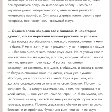
Все стремились получить интересную работу, и это было
мерилом удачи: интересная роль, интересный режиссёр,
интересные партнёры. Считалось дурным тоном говорить про
гонорары, про известность, звёздный статус.
— Однако слава накрыла вас с головой. И некоторые
думают, что вы пережили головокружение от успехов.
— Да ерунда это абсолютная, никакого головокружения у меня
не было. У меня дети, у меня родители, у меня огромная семья
— и без того было от чего голове кружиться. Не от успеха своего
или какой-то там звездности, а от того, что один заболел, второй
чихнул, третьему что-то надо. И вот эта постоянная,
ежеминутная занятость, она меня, в общем-то, и спасла в какие-
то безумно сложные моменты жизни, когда уже думала:
«Господи, да я просто схожу с ума!» Тогда я решила, что
должна сосредоточиться только на своих близких. Потому что,
если хотя бы на минуту задумывалась о том, что происходит в
моей жизни, — мне уже становилось страшно. Я понимала, что
так больше не могу, что всё это мне уже поперёк горла: вся эта
карьера, шумиха. Поэтому держалась обеими руками за своих
близких, и их проблемы буквально вытянули меня из омута