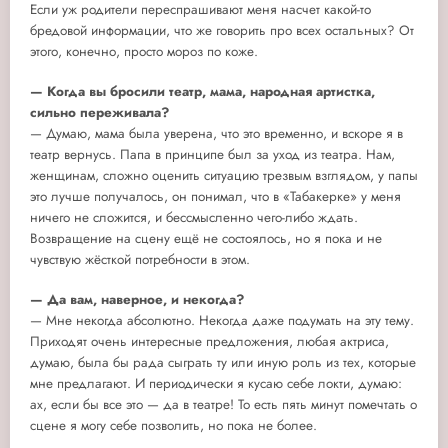
Если уж родители переспрашивают меня насчет какой-то
бредовой информации, что же говорить про всех остальных? От
этого, конечно, просто мороз по коже.
— Когда вы бросили театр, мама, народная артистка,
сильно переживала?
— Думаю, мама была уверена, что это временно, и вскоре я в
театр вернусь. Папа в принципе был за уход из театра. Нам,
женщинам, сложно оценить ситуацию трезвым взглядом, у папы
это лучше получалось, он понимал, что в «Табакерке» у меня
ничего не сложится, и бессмысленно чего-либо ждать.
Возвращение на сцену ещё не состоялось, но я пока и не
чувствую жёсткой потребности в этом.
— Да вам, наверное, и некогда?
— Мне некогда абсолютно. Некогда даже подумать на эту тему.
Приходят очень интересные предложения, любая актриса,
думаю, была бы рада сыграть ту или иную роль из тех, которые
мне предлагают. И периодически я кусаю себе локти, думаю:
ах, если бы все это — да в театре! То есть пять минут помечтать о
сцене я могу себе позволить, но пока не более.