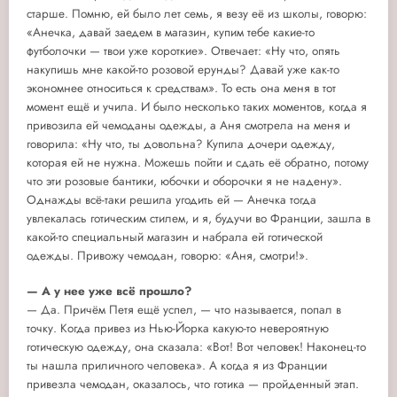
старше. Помню, ей было лет семь, я везу её из школы, говорю:
«Анечка, давай заедем в магазин, купим тебе какие-то
футболочки — твои уже короткие». Отвечает: «Ну что, опять
накупишь мне какой-то розовой ерунды? Давай уже как-то
экономнее относиться к средствам». То есть она меня в тот
момент ещё и учила. И было несколько таких моментов, когда я
привозила ей чемоданы одежды, а Аня смотрела на меня и
говорила: «Ну что, ты довольна? Купила дочери одежду,
которая ей не нужна. Можешь пойти и сдать её обратно, потому
что эти розовые бантики, юбочки и оборочки я не надену».
Однажды всё-таки решила угодить ей — Анечка тогда
увлекалась готическим стилем, и я, будучи во Франции, зашла в
какой-то специальный магазин и набрала ей готической
одежды. Привожу чемодан, говорю: «Аня, смотри!».
— А у нее уже всё прошло?
— Да. Причём Петя ещё успел, — что называется, попал в
точку. Когда привез из Нью-Йорка какую-то невероятную
готическую одежду, она сказала: «Вот! Вот человек! Наконец-то
ты нашла приличного человека». А когда я из Франции
привезла чемодан, оказалось, что готика — пройденный этап.