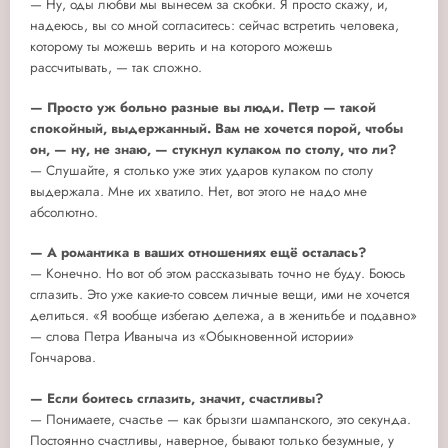
— Ну, оды любви мы вынесем за скобки. Я просто скажу, и,
надеюсь, вы со мной согласитесь: сейчас встретить человека,
которому ты можешь верить и на которого можешь
рассчитывать, — так сложно.
— Просто уж больно разные вы люди. Петр — такой
спокойный, выдержанный. Вам не хочется порой, чтобы
он, — ну, не знаю, — стукнул кулаком по столу, что ли?
— Слушайте, я столько уже этих ударов кулаком по столу
выдержала. Мне их хватило. Нет, вот этого не надо мне
абсолютно.
— А романтика в ваших отношениях ещё осталась?
— Конечно. Но вот об этом рассказывать точно не буду. Боюсь
сглазить. Это уже какие-то совсем личные вещи, ими не хочется
делиться. «Я вообще избегаю дележа, а в женитьбе и подавно»
— слова Петра Иваныча из «Обыкновенной истории»
Гончарова.
— Если боитесь сглазить, значит, счастливы?
— Понимаете, счастье — как брызги шампанского, это секунда.
Постоянно счастливы, наверное, бывают только безумные, у