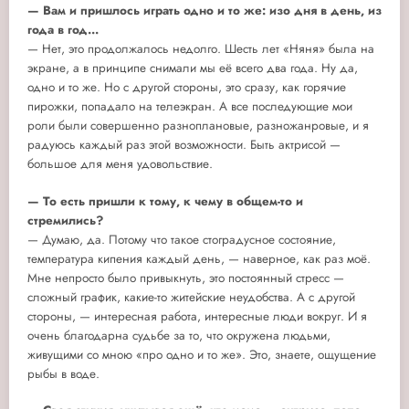
— Вам и пришлось играть одно и то же: изо дня в день, из
года в год...
— Нет, это продолжалось недолго. Шесть лет «Няня» была на
экране, а в принципе снимали мы её всего два года. Ну да,
одно и то же. Но с другой стороны, это сразу, как горячие
пирожки, попадало на телеэкран. А все последующие мои
роли были совершенно разноплановые, разножанровые, и я
радуюсь каждый раз этой возможности. Быть актрисой —
большое для меня удовольствие.
— То есть пришли к тому, к чему в общем-то и
стремились?
— Думаю, да. Потому что такое стоградусное состояние,
температура кипения каждый день, — наверное, как раз моё.
Мне непросто было привыкнуть, это постоянный стресс —
сложный график, какие-то житейские неудобства. А с другой
стороны, — интересная работа, интересные люди вокруг. И я
очень благодарна судьбе за то, что окружена людьми,
живущими со мною «про одно и то же». Это, знаете, ощущение
рыбы в воде.