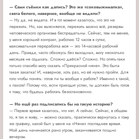
— Сами съёмки как дались? Это же «соковыжималка»,
света белого, наверное, вообще не видели?
— Ну да, не видела. И в тот момент казалось, что это не
пережить. Но, как выясняется, пережить можно всё, резервы
человеческого организма беспредельны. Сейчас, тем не менее,
у меня хороший контракт, работаю 12 часов в сутки,
максимальная переработка моя — это 14-часовой рабочий
день. Правда, часто обхожусь без выходных, могу несколько
месяцев не отдыхать. Сложно даётся? Сложно. Но опять-таки
только спасибо могу сказать «Прекрасной няне». Это была
такая закалка! И, наверное, хоть раз, но её нужно пройти. Для
того чтобы понять: готов ли ты вообще к работе? Именно к такой,
к пахоте! Потому что, если приходит успех, ты должен быть готов
к тому, что будешь работать безостановочно.
— Но ещё раз подписались бы на такую историю?
— Первое время казалось, что нет. А сейчас. Сейчас, в общем-
то, я так и живу, — можно сказать, практически вернулась к тому
же графику, какой был у меня на «Няне» последнее время.
Мой день начинается рано утром, заканчивается поздно
вечером.