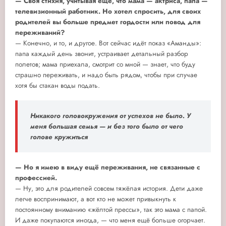
— Своя стихия, учитывая ещё, что мама — актриса, папа —
телевизионный работник. Но хотел спросить, для своих
родителей вы больше предмет гордости или повод для
переживаний?
— Конечно, и то, и другое. Вот сейчас идёт показ «Аманды»:
папа каждый день звонит, устраивает детальный разбор
полетов; мама приехала, смотрит со мной — знает, что буду
страшно переживать, и надо быть рядом, чтобы при случае
хотя бы стакан воды подать.
Никакого головокружения от успехов не было. У
меня большая семья — и без того было от чего
голове кружиться
— Но я имею в виду ещё переживания, не связанные с
профессией.
— Ну, это для родителей совсем тяжёлая история. Дети даже
легче воспринимают, а вот кто не может привыкнуть к
постоянному вниманию «жёлтой прессы», так это мама с папой.
И даже покупаются иногда, — что меня ещё больше огорчает.