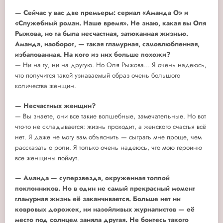
— Сейчас у вас две премьеры: сериал «Аманда О» и
«Служебный роман. Наше время». Не знаю, какая вы Оля
Рыжова, но та была несчастная, затюканная жизнью.
Аманда, наоборот, — такая гламурная, самовлюбленная,
избалованная. На кого из них больше похожи?
— Ни на ту, ни на другую. Но Оля Рыжова... Я очень надеюсь,
что получится такой узнаваемый образ очень большого
количества женщин.
— Несчастных женщин?
— Вы знаете, они все такие волшебные, замечательные. Но вот
что-то не складывается: жизнь проходит, а женского счастья всё
нет. Я даже не могу вам объяснить — сыграть мне проще, чем
рассказать о роли. Я только очень надеюсь, что мою героиню
все женщины поймут.
— Аманда — суперзвезда, окруженная толпой
поклонников. Но в один не самый прекрасный момент
гламурная жизнь её заканчивается. Больше нет ни
ковровых дорожек, ни назойливых журналистов — её
место под солнцем заняла другая. Не боитесь такого