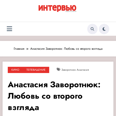
Перейти
к
содержимому
Журнал «Интервью:
Люди и события
Люди и события»
Главная
Анастасия Заворотнюк: Любовь со второго взгляда
КИНО
ТЕЛЕВИДЕНИЕ
Заворотнюк Анастасия
Анастасия Заворотнюк:
Любовь со второго
взгляда