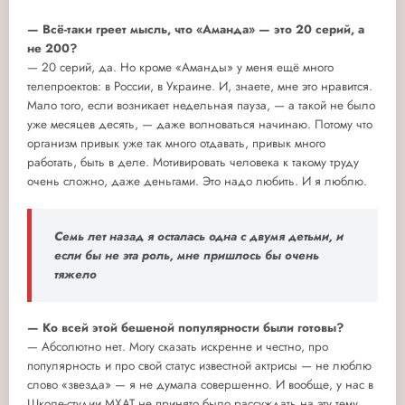
— Всё-таки греет мысль, что «Аманда» — это 20 серий, а
не 200?
— 20 серий, да. Но кроме «Аманды» у меня ещё много
телепроектов: в России, в Украине. И, знаете, мне это нравится.
Мало того, если возникает недельная пауза, — а такой не было
уже месяцев десять, — даже волноваться начинаю. Потому что
организм привык уже так много отдавать, привык много
работать, быть в деле. Мотивировать человека к такому труду
очень сложно, даже деньгами. Это надо любить. И я люблю.
Семь лет назад я осталась одна с двумя детьми, и
если бы не эта роль, мне пришлось бы очень
тяжело
— Ко всей этой бешеной популярности были готовы?
— Абсолютно нет. Могу сказать искренне и честно, про
популярность и про свой статус известной актрисы — не люблю
слово «звезда» — я не думала совершенно. И вообще, у нас в
Школе-студии МХАТ не принято было рассуждать на эту тему.