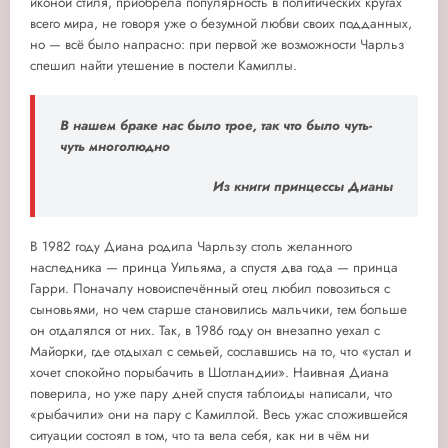
иконой стиля, приобрела популярность в политических кругах
всего мира, не говоря уже о безумной любви своих подданных,
но — всё было напрасно: при первой же возможности Чарльз
спешил найти утешение в постели Камиллы.
В нашем браке нас было трое, так что было чуть-
чуть многолюдно
Из книги принцессы Дианы
В 1982 году Диана родила Чарльзу столь желанного
наследника — принца Уильяма, а спустя два года — принца
Гарри. Поначалу новоиспечённый отец любил повозиться с
сыновьями, но чем старше становились мальчики, тем больше
он отдалялся от них. Так, в 1986 году он внезапно уехал с
Майорки, где отдыхал с семьей, сославшись на то, что «устал и
хочет спокойно порыбачить в Шотландии». Наивная Диана
поверила, но уже пару дней спустя таблоиды написали, что
«рыбачили» они на пару с Камиллой. Весь ужас сложившейся
ситуации состоял в том, что та вела себя, как ни в чём ни