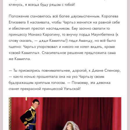
клянусь, я всегда буду рядом с тобой!
Положение становилось всё более двусмысленным. Королева
Елизавета II настаивала, чтобы Чарльз женился на равной себе
и обеспечил престол наследником. Ему заочно сватали то
принцессу Монако Каролину, то внучку лорда Маунтбеттена (к
слову сказать, — дяди Камиллы!) леди Аманду, но всё было
тщетно: Чарльз упорствовал и никого не хотел видеть, кроме
«своей Камиллы». Спасительное решение предложила сама
же Камилла.
— Ты присмотрись повнимательнее, дорогой, к Диане Спенсер,
— как-то ночью прошептала она на ухо Чарльзу своим
будоражащим хриплым голосом. — По-моему, эта девочка
станет прекрасной принцессой Уэльской!