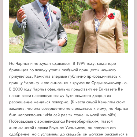
Но Чарльз и не думал сдаваться. В 1999 году, когда горе
британцев по поводу утраты любимой принцессы немного
притупилось, Камилла впервые публично присоединилась к
принцу Чарльзу и его сыновьям в круизе по Средиземноморью.
В 2000 году Чарльз официально представил её Елизавете II и
начал вести настоящую осаду Букингемского дворца за
разрешение жениться повторно. (К чести самой Камиллы стоит
заметить, что она совершенно не стремилась к этому, но Чарльз
был непреклонен: «На сей раз ты станешь моей женой!»).
Побеседовав с архиепископом Кентерберийским, главой
англиканской церкви Роуэном Уильямсом, он получил его
одобрение, но с условием: до свадьбы он должен раскаяться в