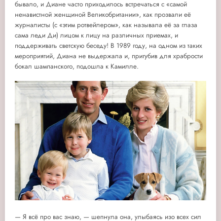
бывало, и Диане часто приходилось встречаться с «самой
ненавистной женщиной Великобритании», как прозвали её
журналисты (с «этим ротвейлером», как называла её за глаза
сама леди Ди) лицом к лицу на различных приемах, и
поддерживать светскую беседу! В 1989 году, на одном из таких
мероприятий, Диана не выдержала и, пригубив для храбрости
бокал шампанского, подошла к Камилле.
— Я всё про вас знаю, — шепнула она, улыбаясь изо всех сил