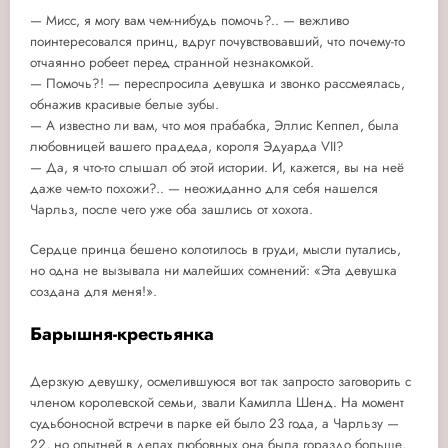
— Мисс, я могу вам чем-нибудь помочь?.. — вежливо
поинтересовался принц, вдруг почувствовавший, что почему-то
отчаянно робеет перед странной незнакомкой.
— Помочь?! — переспросила девушка и звонко рассмеялась,
обнажив красивые белые зубы.
— А известно ли вам, что моя прабабка, Эллис Кеппел, была
любовницей вашего прадеда, короля Эдуарда VII?
— Да, я что-то слышал об этой истории. И, кажется, вы на неё
даже чем-то похожи?.. — неожиданно для себя нашелся
Чарльз, после чего уже оба зашлись от хохота.
Сердце принца бешено колотилось в груди, мысли путались,
но одна не вызывала ни малейших сомнений: «Эта девушка
создана для меня!».
Барышня-крестьянка
Дерзкую девушку, осмелившуюся вот так запросто заговорить с
членом королевской семьи, звали Камилла Шенд. На момент
судьбоносной встречи в парке ей было 23 года, а Чарльзу —
22, но опытней в делах любовных она была гораздо больше,