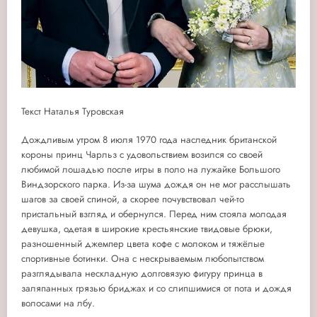
Текст Наталья Туровская
Дождливым утром 8 июля 1970 года наследник британской
короны принц Чарльз с удовольствием возился со своей
любимой лошадью после игры в поло на лужайке Большого
Виндзорского парка. Из-за шума дождя он не мог расслышать
шагов за своей спиной, а скорее почувствовал чей-то
пристальный взгляд и обернулся. Перед ним стояла молодая
девушка, одетая в широкие крестьянские твидовые брюки,
разношенный джемпер цвета кофе с молоком и тяжёлые
спортивные ботинки. Она с нескрываемым любопытством
разглядывала нескладную долговязую фигуру принца в
заляпанных грязью бриджах и со слипшимися от пота и дождя
волосами на лбу.