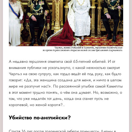
А недавно герцогиня отметила свой 65-летний юбилей. И от
внимания публики не ускользнуло, с какой нежностью смотрит
Чарльз на свою супругу, как гордо ведёт её под руку, как будто
говорит: «Да, эта женщина создана для меня, и ничто в целом
мире не разлучит нас!». По рассеянной улыбке самой Камиллы
в этот момент трудно понять, о чём она думает. Но, возможно, о
том, что уже недалёк тот день, когда она станет пусть не
королевой, но женой короля?..
Убийство по-английски?
Спустя 16 лет после трагической гибели принцессы Дианы в