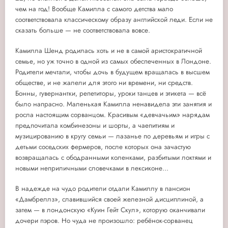
чем на год! Вообще Камилла с самого детства мало
соответствовала классическому образу английской леди. Если не
сказать больше — не соответствовала вовсе.
Камилла Шенд родилась хоть и не в самой аристократичной
семье, но уж точно в одной из самых обеспеченных в Лондоне.
Родители мечтали, чтобы дочь в будущем вращалась в высшем
обществе, и не жалели для этого ни времени, ни средств.
Бонны, гувернантки, репетиторы, уроки танцев и этикета — всё
было напрасно. Маленькая Камилла ненавидела эти занятия и
росла настоящим сорванцом. Красивым «девчачьим» нарядам
предпочитала комбинезоны и шорты, а чаепитиям и
музицированию в кругу семьи — лазанье по деревьям и игры с
детьми соседских фермеров, после которых она зачастую
возвращалась с ободранными коленками, разбитыми локтями и
новыми неприличными словечками в лексиконе...
В надежде на чудо родители отдали Камиллу в пансион
«Дамбреллз», славившийся своей железной дисциплиной, а
затем — в лондонскую «Куин Гейт Скул», которую оканчивали
дочери пэров. Но чуда не произошло: ребёнок-сорванец