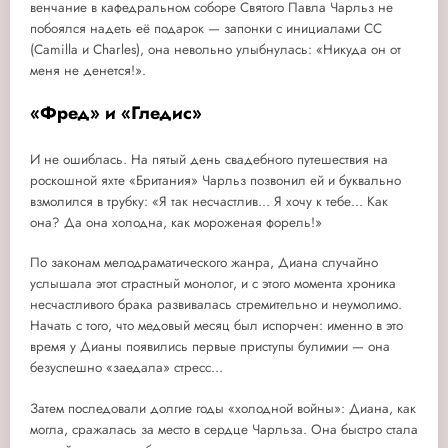
венчание в кафедральном соборе Святого Павла Чарльз не
побоялся надеть её подарок — запонки с инициалами СС
(Camilla и Charles), она невольно улыбнулась: «Никуда он от
меня не денется!».
«Фред» и «Гледис»
И не ошиблась. На пятый день свадебного путешествия на
роскошной яхте «Британия» Чарльз позвонил ей и буквально
взмолился в трубку: «Я так несчастлив... Я хочу к тебе... Как
она? Да она холодна, как мороженая форель!»
По законам мелодраматического жанра, Диана случайно
услышала этот страстный монолог, и с этого момента хроника
несчастливого брака развивалась стремительно и неумолимо.
Начать с того, что медовый месяц был испорчен: именно в это
время у Дианы появились первые приступы булимии — она
безуспешно «заедала» стресс…
Затем последовали долгие годы «холодной войны»: Диана, как
могла, сражалась за место в сердце Чарльза. Она быстро стала