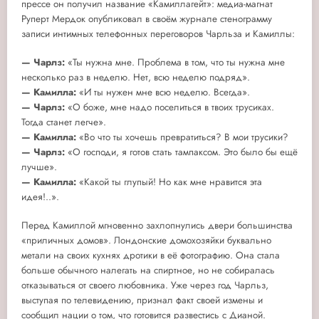
прессе он получил название «Камиллагейт»: медиа-магнат
Руперт Мердок опубликовал в своём журнале стенограмму
записи интимных телефонных переговоров Чарльза и Камиллы:
— Чарлз:
«Ты нужна мне. Проблема в том, что ты нужна мне
несколько раз в неделю. Нет, всю неделю подряд».
— Камилла:
«И ты нужен мне всю неделю. Всегда».
— Чарлз:
«О боже, мне надо поселиться в твоих трусиках.
Тогда станет легче».
— Камилла:
«Во что ты хочешь превратиться? В мои трусики?
— Чарлз:
«О господи, я готов стать тампаксом. Это было бы ещё
лучше».
— Камилла:
«Какой ты глупый! Но как мне нравится эта
идея!..».
Перед Камиллой мгновенно захлопнулись двери большинства
«приличных домов». Лондонские домохозяйки буквально
метали на своих кухнях дротики в её фотографию. Она стала
больше обычного налегать на спиртное, но не собиралась
отказываться от своего любовника. Уже через год Чарльз,
выступая по телевидению, признал факт своей измены и
сообщил нации о том, что готовится развестись с Дианой.