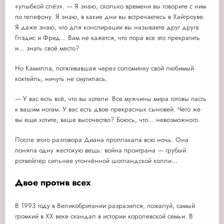
«улыбкой слёз». — Я знаю, сколько времени вы говорите с ним
по телефону. Я знаю, в какие дни вы встречаетесь в Хайгроуве.
Я даже знаю, что для конспирации вы называете друг друга
Глэдис и Фред... Вам не кажется, что пора все это прекратить
и... знать своё место?
Но Камилла, потягивавшая через соломинку свой любимый
коктейль, ничуть не смутилась.
— У вас есть всё, что вы хотели. Все мужчины мира готовы пасть
к вашим ногам. У вас есть двое прекрасных сыновей. Чего же
вы еще хотите, ваше высочество? Боюсь, что... невозможного.
После этого разговора Диана проплакала всю ночь. Она
поняла одну жестокую вещь: война проиграна — грубый
ротвейлер сильнее утончённой шотландской колли...
Двое против всех
В 1993 году в Великобритании разразился, пожалуй, самый
громкий в ХХ веке скандал в истории королевской семьи. В