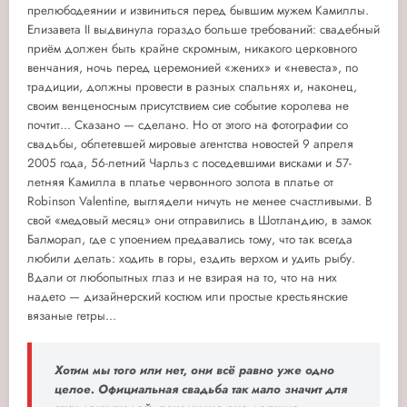
прелюбодеянии и извиниться перед бывшим мужем Камиллы.
Елизавета II выдвинула гораздо больше требований: свадебный
приём должен быть крайне скромным, никакого церковного
венчания, ночь перед церемонией «жених» и «невеста», по
традиции, должны провести в разных спальнях и, наконец,
своим венценосным присутствием сие событие королева не
почтит... Сказано — сделано. Но от этого на фотографии со
свадьбы, облетевшей мировые агентства новостей 9 апреля
2005 года, 56-летний Чарльз с поседевшими висками и 57-
летняя Камилла в платье червонного золота в платье от
Robinson Valentine, выглядели ничуть не менее счастливыми. В
свой «медовый месяц» они отправились в Шотландию, в замок
Балморал, где с упоением предавались тому, что так всегда
любили делать: ходить в горы, ездить верхом и удить рыбу.
Вдали от любопытных глаз и не взирая на то, что на них
надето — дизайнерский костюм или простые крестьянские
вязаные гетры...
Хотим мы того или нет, они всё равно уже одно
целое. Официальная свадьба так мало значит для