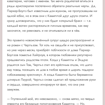
кавалерии, человек с именем. Так мечта родителей влиться в
ряды аристократии постепенно обретала реальные черты. Да,
Паркер-Боулз был известным дон-жуаном, не пропускавшим ни
одной юбки, но в этом они с Камиллой друг друга стоили. И
сразу договорились, что у них будет «открытый брак» — т.е.
каждый волен распоряжаться личным временем, как ему
захочется, не ревновать и не отчитываться ни в чём.
Это правило новоиспечённый супруг щедро распространил и
на роман с Чарльзом. Тот хоть на свадьбе и не присутствовал,
но уже через месяц приобрёл поблизости от дома Паркер-
Боулзов поместье Хайгроув, в котором любовники регулярно
предавались радостям плоти. Когда у Камиллы и Эндрю
родился сын Том, Чарльз стал его крёстным отцом, что дало
ему повод посещать их дом в любое время и дарить подарки
«обожаемому крестнику». А когда Камилла была беременна
дочерью Лаурой, Чарльз снова сделал ей предложение руки
и сердца, совершенно игнорируя тот факт, что она уже
замужем.
— Глупенький мой, это невозможно, — снова мягко, но твердо
отвергла его безумные поползновения Камилла. — Но,