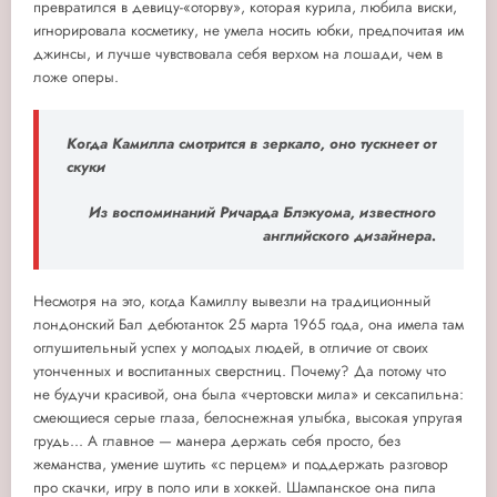
превратился в девицу-«оторву», которая курила, любила виски,
игнорировала косметику, не умела носить юбки, предпочитая им
джинсы, и лучше чувствовала себя верхом на лошади, чем в
ложе оперы.
Когда Камилла смотрится в зеркало, оно тускнеет от
скуки
Из воспоминаний Ричарда Блэкуома, известного
английского дизайнера.
Несмотря на это, когда Камиллу вывезли на традиционный
лондонский Бал дебютанток 25 марта 1965 года, она имела там
оглушительный успех у молодых людей, в отличие от своих
утонченных и воспитанных сверстниц. Почему? Да потому что
не будучи красивой, она была «чертовски мила» и сексапильна:
смеющиеся серые глаза, белоснежная улыбка, высокая упругая
грудь... А главное — манера держать себя просто, без
жеманства, умение шутить «с перцем» и поддержать разговор
про скачки, игру в поло или в хоккей. Шампанское она пила