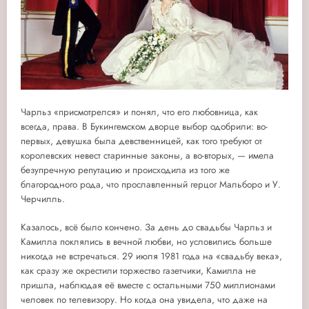
Чарльз «присмотрелся» и понял, что его любовница, как
всегда, права. В Букингемском дворце выбор одобрили: во-
первых, девушка была девственницей, как того требуют от
королевских невест старинные законы, а во-вторых, — имела
безупречную репутацию и происходила из того же
благородного рода, что прославленный герцог Мальборо и У.
Черчилль.
Казалось, всё было кончено. За день до свадьбы Чарльз и
Камилла поклялись в вечной любви, но условились больше
никогда не встречаться. 29 июля 1981 года на «свадьбу века»,
как сразу же окрестили торжество газетчики, Камилла не
пришла, наблюдая её вместе с остальными 750 миллионами
человек по телевизору. Но когда она увидела, что даже на