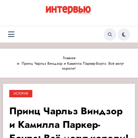
Перейти
к
содержимому
Журнал «Интервью:
Люди и события
Люди и события»
Главная
Принц Чарльз Виндзор и Камилла Паркер-Боулз: Всё могут
короли!
ИСТОРИЯ
Принц Чарльз Виндзор
и Камилла Паркер-