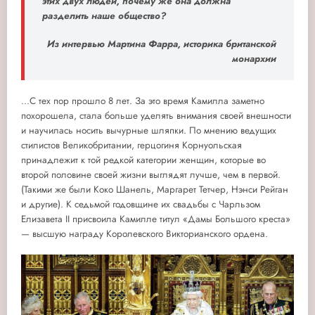
этих двух людей, почему же она должна
разделить наше общество?
Из интервью Мартина Фарра, историка британской
монархии
...С тех пор прошло 8 лет. За это время Камилла заметно
похорошела, стала больше уделять внимания своей внешности
и научилась носить вычурные шляпки. По мнению ведущих
стилистов Великобритании, герцогиня Корнуольская
принадлежит к той редкой категории женщин, которые во
второй половине своей жизни выглядят лучше, чем в первой.
(Такими же были Коко Шанель, Маргарет Тетчер, Нэнси Рейган
и другие). К седьмой годовщине их свадьбы с Чарльзом
Елизавета II присвоила Камилле титул «Дамы Большого креста»
— высшую награду Королевского Викторианского ордена.