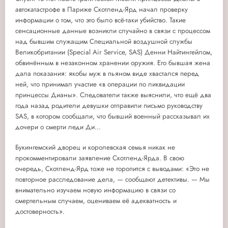
автокатастрофе в Париже Скотленд-Ярд начал проверку
информации о том, что это было всё-таки убийство. Такие
сенсационные данные возникли случайно в связи с процессом
над бывшим служащим Специальной воздушной службы
Великобритании (Special Air Service, SAS) Денни Найтингейлом,
обвинённым в незаконном хранении оружия. Его бывшая жена
дала показания: якобы муж в пьяном виде хвастался перед
ней, что принимал участие «в операции по ликвидации
принцессы Дианы». Следователи также выяснили, что ещё два
года назад родители девушки отправили письмо руководству
SAS, в котором сообщали, что бывший военный рассказывал их
дочери о смерти леди Ди...
Букингемский дворец и королевская семья никак не
прокомментировали заявление Скотленд-Ярда. В свою
очередь, Скотленд-Ярд тоже не торопится с выводами: «Это не
повторное расследование дела, — сообщают детективы. — Мы
внимательно изучаем новую информацию в связи со
смертельным случаем, оцениваем её адекватность и
достоверность».