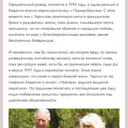
Официальный развод состоялся в 1996 году, а годом раньше и
Камилла вполне мирно рассталась с Паркер-Боулзом. С этого
момента они с Чарльзом практически жили в гражданском
браке и радовались жизни, пока Диана, лишившаяся титула
принцессы, но не потерявшая обаяние и народную любовь,
колесила по миру с благотворительными миссиями, меняя
бесконечных бойфрендов...
И неизвестно, чем бы закончилась эта история (ведь по закону
разведённому английскому монарху нельзя жениться снова,
пока экс-супруга жива), если бы не трагическая гибель леди Ди
в августе 1997 года в парижском тоннеле. Злые языки
утверждают, что узнав о смерти бывшей жены, Чарльз тут же
позвонил Камилле и сказал: «Чувствую, трудная выдастся
неделька». Но трудными оказались и последующие два года,
когда любовникам пришлось прекратить все отношения под
давлением общественности.