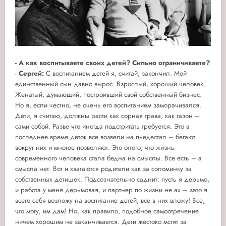
- А как воспитываете своих детей? Сильно ограничиваете?
-
Сергей:
С воспитанием детей я, считай, закончил. Мой
единственный сын давно вырос. Взрослый, хороший человек.
Женатый, думающий, построивший свой собственный бизнес.
Но я, если честно, не очень его воспитанием заморачивался.
Дети, я считаю, должны расти как сорная трава, как газон –
сами собой. Разве что иногда подстригать требуется. Это в
последнее время деток все возвели на пьедестал – бегают
вокруг них и многое позволяют. Это оттого, что жизнь
современного человека стала бедна на смыслы. Все есть – а
смысла нет. Вот и хватаются родители как за соломинку за
собственных детишек. Подсознательно саднит: пусть я дерьмо,
и работа у меня дерьмовая, и партнер по жизни не ах – зато я
всего себя возложу на воспитание детей, все в них вложу! Все,
что могу, им дам! Но, как правило, подобное самоотречение
ничем хорошим не заканчивается. Дети жестоко мстят за