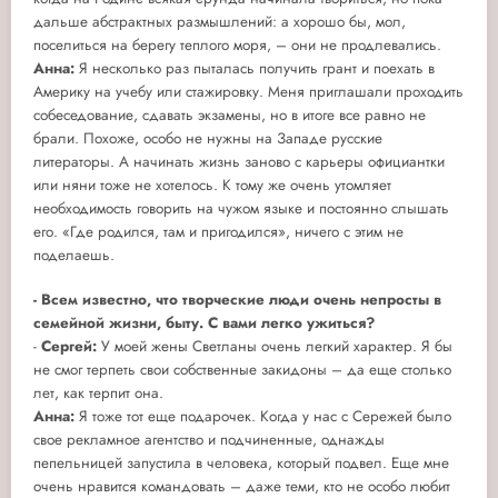
дальше абстрактных размышлений: а хорошо бы, мол,
поселиться на берегу теплого моря, – они не продлевались.
Анна:
Я несколько раз пыталась получить грант и поехать в
Америку на учебу или стажировку. Меня приглашали проходить
собеседование, сдавать экзамены, но в итоге все равно не
брали. Похоже, особо не нужны на Западе русские
литераторы. А начинать жизнь заново с карьеры официантки
или няни тоже не хотелось. К тому же очень утомляет
необходимость говорить на чужом языке и постоянно слышать
его. «Где родился, там и пригодился», ничего с этим не
поделаешь.
-
Всем известно, что творческие люди очень непросты в
семейной жизни, быту. С вами легко ужиться?
-
Сергей:
У моей жены Светланы очень легкий характер. Я бы
не смог терпеть свои собственные закидоны – да еще столько
лет, как терпит она.
Анна:
Я тоже тот еще подарочек. Когда у нас с Сережей было
свое рекламное агентство и подчиненные, однажды
пепельницей запустила в человека, который подвел. Еще мне
очень нравится командовать – даже теми, кто не особо любит