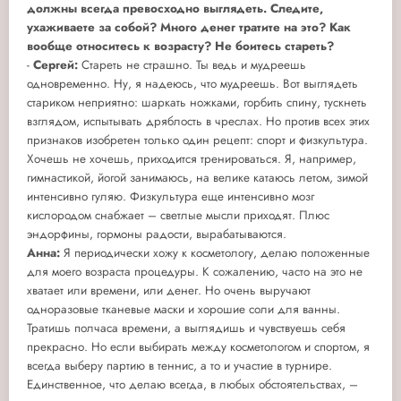
должны всегда превосходно выглядеть. Следите,
ухаживаете за собой? Много денег тратите на это? Как
вообще относитесь к возрасту? Не боитесь стареть?
-
Сергей:
Стареть не страшно. Ты ведь и мудреешь
одновременно. Ну, я надеюсь, что мудреешь. Вот выглядеть
стариком неприятно: шаркать ножками, горбить спину, тускнеть
взглядом, испытывать дряблость в чреслах. Но против всех этих
признаков изобретен только один рецепт: спорт и физкультура.
Хочешь не хочешь, приходится тренироваться. Я, например,
гимнастикой, йогой занимаюсь, на велике катаюсь летом, зимой
интенсивно гуляю. Физкультура еще интенсивно мозг
кислородом снабжает – светлые мысли приходят. Плюс
эндорфины, гормоны радости, вырабатываются.
Анна:
Я периодически хожу к косметологу, делаю положенные
для моего возраста процедуры. К сожалению, часто на это не
хватает или времени, или денег. Но очень выручают
одноразовые тканевые маски и хорошие соли для ванны.
Тратишь полчаса времени, а выглядишь и чувствуешь себя
прекрасно. Но если выбирать между косметологом и спортом, я
всегда выберу партию в теннис, а то и участие в турнире.
Единственное, что делаю всегда, в любых обстоятельствах, –