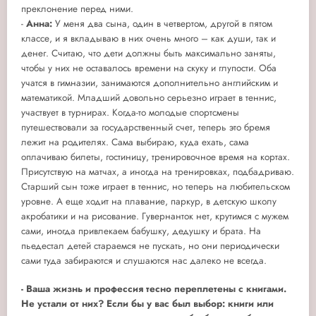
преклонение перед ними.
-
Анна:
У меня два сына, один в четвертом, другой в пятом
классе, и я вкладываю в них очень много – как души, так и
денег. Считаю, что дети должны быть максимально заняты,
чтобы у них не оставалось времени на скуку и глупости. Оба
учатся в гимназии, занимаются дополнительно английским и
математикой. Младший довольно серьезно играет в теннис,
участвует в турнирах. Когда-то молодые спортсмены
путешествовали за государственный счет, теперь это бремя
лежит на родителях. Сама выбираю, куда ехать, сама
оплачиваю билеты, гостиницу, тренировочное время на кортах.
Присутствую на матчах, а иногда на тренировках, подбадриваю.
Старший сын тоже играет в теннис, но теперь на любительском
уровне. А еще ходит на плавание, паркур, в детскую школу
акробатики и на рисование. Гувернанток нет, крутимся с мужем
сами, иногда привлекаем бабушку, дедушку и брата. На
пьедестал детей стараемся не пускать, но они периодически
сами туда забираются и слушаются нас далеко не всегда.
-
Ваша жизнь и профессия тесно переплетены с книгами.
Не устали от них? Если бы у вас был выбор: книги или