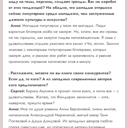
моду на темы, персоны, создают тренды. Вас не коробит
от этих тенденций? Не обидно, что молодые отпрыски
сейчас популярнее среди молодежи, чем заслуженные
деятели культуры и искусства?
-
Анна:
Молодые популярны у таких же молодых. Люди
взрослые блогеров особо не смотрят. Но, кстати, все эти стримы
не так страшны, как кажутся людям непосвященным. Я сама с
удовольствием слушаю ужастики или канал «Что, если». Заочно
знакома с некоторыми популярными блогерами, которых
смотрят дети, и уважаю этих ребят за креативность и умение
произносить огромное количество слов в минуту.
-
Расскажите, читаете ли вы книги своих конкурентов?
Если да, то кого? А из западных современных авторов
кого предпочитаете?
-
Сергей:
Бориса Акунина я прочел почти всего, и почти все – с
удовольствием. Жалею, что Фандорин закончился – хотя,
наверное, пришло время?
Анна:
Мне по душе романы Анны Берсеневой, очень многое,
написанное Александрой Марининой, милый юмор Тани
Поляковой и Даши Донцовой. Из западных авторов люблю
слегка сумасшедшие, но потрясающе непредсказуемые