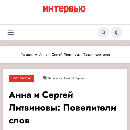
Перейти
к
содержимому
Журнал «Интервью:
Люди и события
Люди и события»
Главная
Анна и Сергей Литвиновы: Повелители слов
ЛИТЕРАТУРА
Литвиновы Анна И Сергей
Анна и Сергей
Литвиновы: Повелители
слов