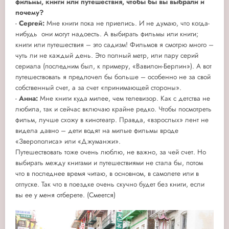
фильмы, книги или путешествия, чтобы бы вы выбрали и
почему?
-
Сергей:
Мне книги пока не приелись. И не думаю, что когда-
нибудь они могут надоесть. А выбирать фильмы или книги;
книги или путешествия – это садизм! Фильмов я смотрю много –
чуть ли не каждый день. Это полный метр, или пару серий
сериала (последним был, к примеру, «Вавилон-Берлин»). А вот
путешествовать я предпочел бы больше – особенно не за свой
собственный счет, а за счет «принимающей стороны».
-
Анна:
Мне книги куда милее, чем телевизор. Как с детства не
любила, так и сейчас включаю крайне редко. Чтобы посмотреть
фильм, лучше схожу в кинотеатр. Правда, «взрослых» лент не
видела давно – дети водят на милые фильмы вроде
«Зверополиса» или «Джуманжи».
Путешествовать тоже очень люблю, не важно, за чей счет. Но
выбирать между книгами и путешествиями не стала бы, потом
что в последнее время читаю, в основном, в самолете или в
отпуске. Так что в поездке очень скучно будет без книги, если
вы ее у меня отберете. (Смеется)