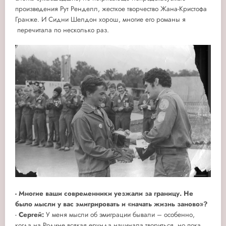
произведения Рут Ренделл, жесткое творчество Жана-Кристофа
Гранже. И Сидни Шелдон хорош, многие его романы я
перечитала по несколько раз.
- Многие ваши современники уезжали за границу. Не
было мысли у вас эмигрировать и «начать жизнь заново»?
-
Сергей:
У меня мысли об эмиграции бывали – особенно,
когда на Родине всякая ерунда начинала твориться, но пока