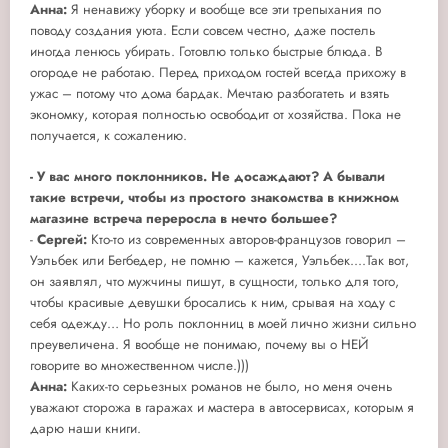
Анна:
Я ненавижу уборку и вообще все эти трепыхания по
поводу создания уюта. Если совсем честно, даже постель
иногда ленюсь убирать. Готовлю только быстрые блюда. В
огороде не работаю. Перед приходом гостей всегда прихожу в
ужас – потому что дома бардак. Мечтаю разбогатеть и взять
экономку, которая полностью освободит от хозяйства. Пока не
получается, к сожалению.
- У вас много поклонников. Не досаждают? А бывали
такие встречи, чтобы из простого знакомства в книжном
магазине встреча переросла в нечто большее?
-
Сергей:
Кто-то из современных авторов-французов говорил –
Уэльбек или Бегбедер, не помню – кажется, Уэльбек....Так вот,
он заявлял, что мужчины пишут, в сущности, только для того,
чтобы красивые девушки бросались к ним, срывая на ходу с
себя одежду… Но роль поклонниц в моей лично жизни сильно
преувеличена. Я вообще не понимаю, почему вы о НЕЙ
говорите во множественном числе.)))
Анна:
Каких-то серьезных романов не было, но меня очень
уважают сторожа в гаражах и мастера в автосервисах, которым я
дарю наши книги.