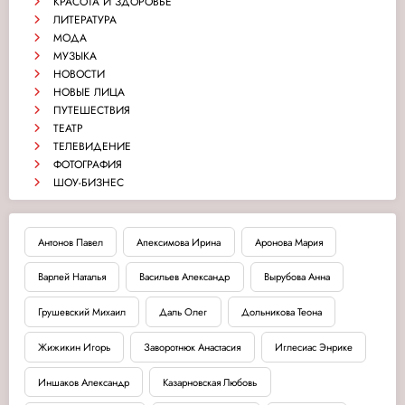
КРАСОТА И ЗДОРОВЬЕ
ЛИТЕРАТУРА
МОДА
МУЗЫКА
НОВОСТИ
НОВЫЕ ЛИЦА
ПУТЕШЕСТВИЯ
ТЕАТР
ТЕЛЕВИДЕНИЕ
ФОТОГРАФИЯ
ШОУ-БИЗНЕС
Антонов Павел
Апексимова Ирина
Аронова Мария
Варлей Наталья
Васильев Александр
Вырубова Анна
Грушевский Михаил
Даль Олег
Дольникова Теона
Жижикин Игорь
Заворотнюк Анастасия
Иглесиас Энрике
Иншаков Александр
Казарновская Любовь