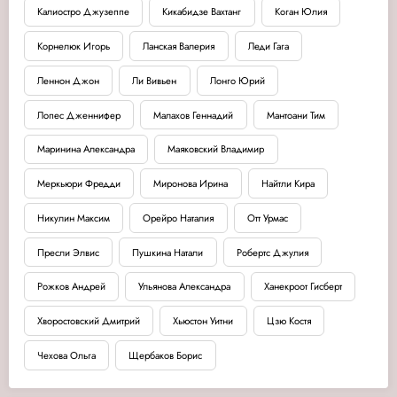
Калиостро Джузеппе
Кикабидзе Вахтанг
Коган Юлия
Корнелюк Игорь
Ланская Валерия
Леди Гага
Леннон Джон
Ли Вивьен
Лонго Юрий
Лопес Дженнифер
Малахов Геннадий
Мантоани Тим
Маринина Александра
Маяковский Владимир
Меркьюри Фредди
Миронова Ирина
Найтли Кира
Никулин Максим
Орейро Наталия
Отт Урмас
Пресли Элвис
Пушкина Натали
Робертс Джулия
Рожков Андрей
Ульянова Александра
Ханекроот Гисберт
Хворостовский Дмитрий
Хьюстон Уитни
Цзю Костя
Чехова Ольга
Щербаков Борис