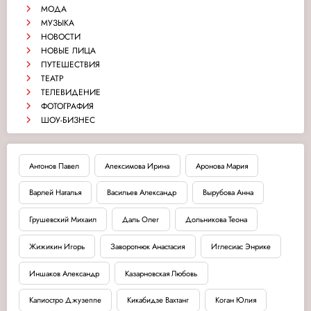
МОДА
МУЗЫКА
НОВОСТИ
НОВЫЕ ЛИЦА
ПУТЕШЕСТВИЯ
ТЕАТР
ТЕЛЕВИДЕНИЕ
ФОТОГРАФИЯ
ШОУ-БИЗНЕС
Антонов Павел
Апексимова Ирина
Аронова Мария
Варлей Наталья
Васильев Александр
Вырубова Анна
Грушевский Михаил
Даль Олег
Дольникова Теона
Жижикин Игорь
Заворотнюк Анастасия
Иглесиас Энрике
Иншаков Александр
Казарновская Любовь
Калиостро Джузеппе
Кикабидзе Вахтанг
Коган Юлия