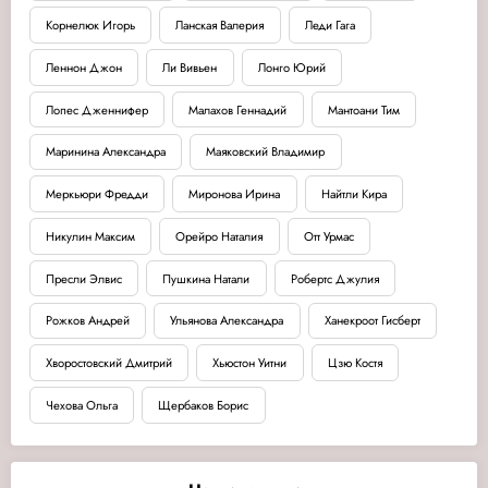
Корнелюк Игорь
Ланская Валерия
Леди Гага
Леннон Джон
Ли Вивьен
Лонго Юрий
Лопес Дженнифер
Малахов Геннадий
Мантоани Тим
Маринина Александра
Маяковский Владимир
Меркьюри Фредди
Миронова Ирина
Найтли Кира
Никулин Максим
Орейро Наталия
Отт Урмас
Пресли Элвис
Пушкина Натали
Робертс Джулия
Рожков Андрей
Ульянова Александра
Ханекроот Гисберт
Хворостовский Дмитрий
Хьюстон Уитни
Цзю Костя
Чехова Ольга
Щербаков Борис