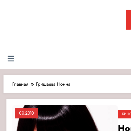
Перейти
к
содержимому
Л
Главная
Гришаева Нонна
09.2018
КИН
Но