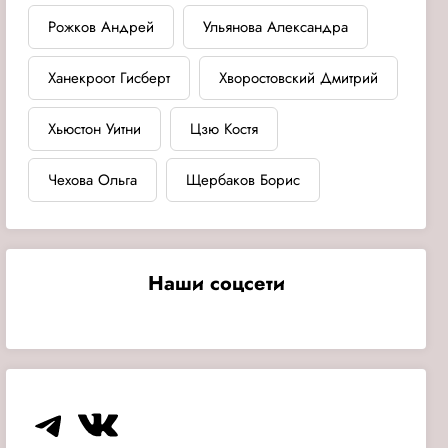
Рожков Андрей
Ульянова Александра
Ханекроот Гисберт
Хворостовский Дмитрий
Хьюстон Уитни
Цзю Костя
Чехова Ольга
Щербаков Борис
Наши соцсети
Telegram
VK