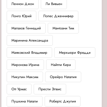
Леннон Джон
Ли Вивьен
Лонго Юрий
Лопес Дженнифер
Малахов Геннадий
Мантоани Тим
Маринина Александра
Маяковский Владимир
Меркьюри Фредди
Миронова Ирина
Найтли Кира
Никулин Максим
Орейро Наталия
Отт Урмас
Пресли Элвис
Пушкина Натали
Робертс Джулия