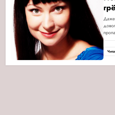
гр
Даже 
довол
проп
Чита