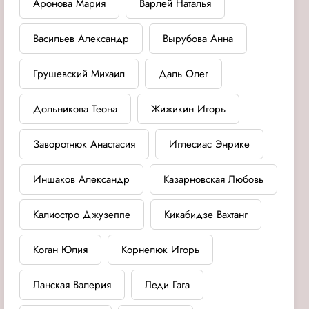
Аронова Мария
Варлей Наталья
Васильев Александр
Вырубова Анна
Грушевский Михаил
Даль Олег
Дольникова Теона
Жижикин Игорь
Заворотнюк Анастасия
Иглесиас Энрике
Иншаков Александр
Казарновская Любовь
Калиостро Джузеппе
Кикабидзе Вахтанг
Коган Юлия
Корнелюк Игорь
Ланская Валерия
Леди Гага