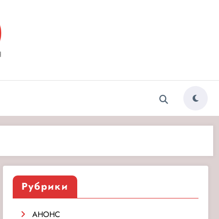
ытия»
Рубрики
АНОНС