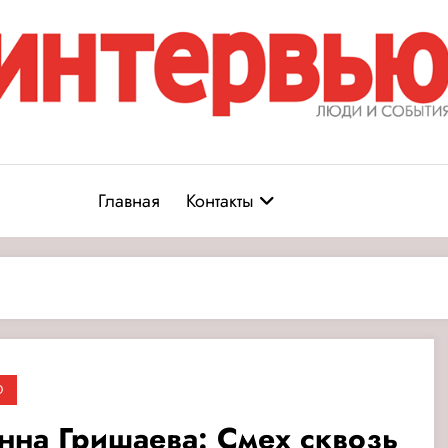
Журнал «Интервью: Люди и соб
юди и события
Главная
Контакты
О
нна Гришаева: Смех сквозь