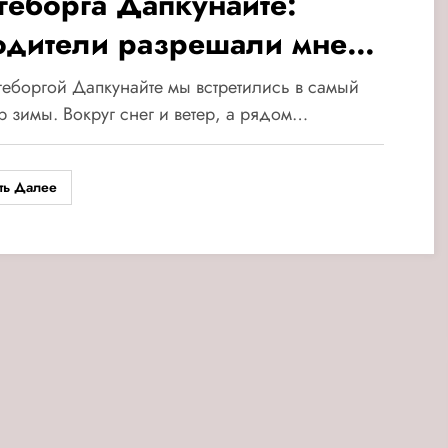
геборга Дапкунайте:
одители разрешали мне
!»
еборгой Дапкунайте мы встретились в самый
р зимы. Вокруг снег и ветер, а рядом…
ть Далее