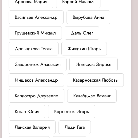
Аронова Мария
Варлей Наталья
Васильев Александр
Вырубова Анна
Грушевский Михаил
Даль Олег
Дольникова Теона
Жижикин Игорь
Заворотнюк Анастасия
Иглесиас Энрике
Иншаков Александр
Казарновская Любовь
Калиостро Джузеппе
Кикабидзе Вахтанг
Коган Юлия
Корнелюк Игорь
Ланская Валерия
Леди Гага