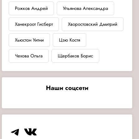
Рожков Андрей
Ульянова Александра
Ханекроот Гисберт
Хворостовский Дмитрий
Хьюстон Уитни
Цзю Костя
Чехова Ольга
Щербаков Борис
Наши соцсети
Telegram
VK