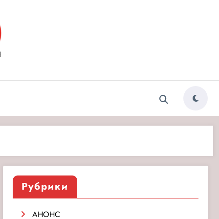
ытия»
Рубрики
АНОНС