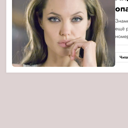
оп
Знам
ещё р
номе
Чита