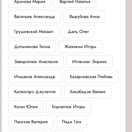
Аронова Мария
Варлей Наталья
Васильев Александр
Вырубова Анна
Грушевский Михаил
Даль Олег
Дольникова Теона
Жижикин Игорь
Заворотнюк Анастасия
Иглесиас Энрике
Иншаков Александр
Казарновская Любовь
Калиостро Джузеппе
Кикабидзе Вахтанг
Коган Юлия
Корнелюк Игорь
Ланская Валерия
Леди Гага