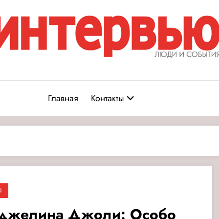
Журнал «Интервью: Люди и соб
юди и события
Главная
Контакты
О
джелина Джоли: Особо