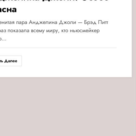
асна
енитая пара Анджелина Джоли — Брэд Питт
аз показала всему миру, кто ньюсмейкер
р…
ть Далее