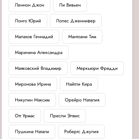
Леннон Джон
Ли Вивьен
Лонго Юрий
Лопес Дженнифер
Малахов Геннадий
Мантоани Тим
Маринина Александра
Маяковский Владимир
Меркьюри Фредди
Миронова Ирина
Найтли Кира
Никулин Максим
Орейро Наталия
Отт Урмас
Пресли Элвис
Пушкина Натали
Робертс Джулия