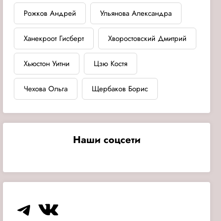
Рожков Андрей
Ульянова Александра
Ханекроот Гисберт
Хворостовский Дмитрий
Хьюстон Уитни
Цзю Костя
Чехова Ольга
Щербаков Борис
Наши соцсети
Telegram
VK