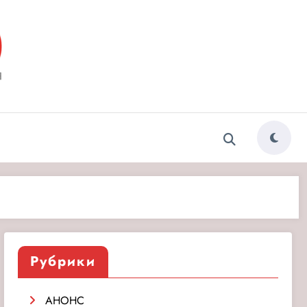
ытия»
Рубрики
АНОНС