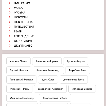
ЛИТЕРАТУРА
МОДА
МУЗЫКА
НОВОСТИ
НОВЫЕ ЛИЦА
ПУТЕШЕСТВИЯ
ТЕАТР
ТЕЛЕВИДЕНИЕ
ФОТОГРАФИЯ
ШОУ-БИЗНЕС
Антонов Павел
Апексимова Ирина
Аронова Мария
Варлей Наталья
Васильев Александр
Вырубова Анна
Грушевский Михаил
Даль Олег
Дольникова Теона
Жижикин Игорь
Заворотнюк Анастасия
Иглесиас Энрике
Иншаков Александр
Казарновская Любовь