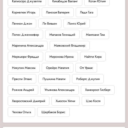
Калиостро Джузеппе
Кикабидзе Вахтанг
Коган Юлия
Корнелюк Игорь
Ланская Валерия
Леди Гага
Леннон Джон
Ли Вивьен
Лонго Юрий
Лопес Дженнифер
Малахов Геннадий
Мантоани Тим
Маринина Александра
Маяковский Владимир
Меркьюри Фредди
Миронова Ирина
Найтли Кира
Никулин Максим
Орейро Наталия
Отт Урмас
Пресли Элвис
Пушкина Натали
Робертс Джулия
Рожков Андрей
Ульянова Александра
Ханекроот Гисберт
Хворостовский Дмитрий
Хьюстон Уитни
Цзю Костя
Чехова Ольга
Щербаков Борис