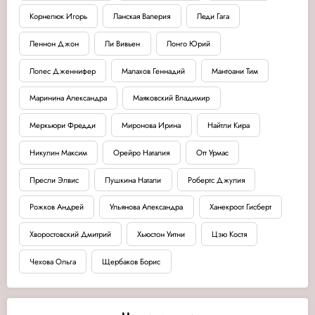
Корнелюк Игорь
Ланская Валерия
Леди Гага
Леннон Джон
Ли Вивьен
Лонго Юрий
Лопес Дженнифер
Малахов Геннадий
Мантоани Тим
Маринина Александра
Маяковский Владимир
Меркьюри Фредди
Миронова Ирина
Найтли Кира
Никулин Максим
Орейро Наталия
Отт Урмас
Пресли Элвис
Пушкина Натали
Робертс Джулия
Рожков Андрей
Ульянова Александра
Ханекроот Гисберт
Хворостовский Дмитрий
Хьюстон Уитни
Цзю Костя
Чехова Ольга
Щербаков Борис