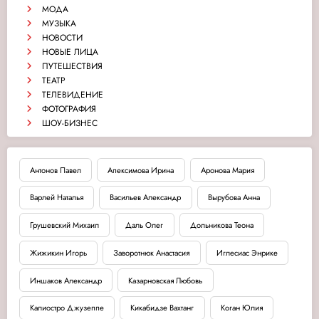
МОДА
МУЗЫКА
НОВОСТИ
НОВЫЕ ЛИЦА
ПУТЕШЕСТВИЯ
ТЕАТР
ТЕЛЕВИДЕНИЕ
ФОТОГРАФИЯ
ШОУ-БИЗНЕС
Антонов Павел
Апексимова Ирина
Аронова Мария
Варлей Наталья
Васильев Александр
Вырубова Анна
Грушевский Михаил
Даль Олег
Дольникова Теона
Жижикин Игорь
Заворотнюк Анастасия
Иглесиас Энрике
Иншаков Александр
Казарновская Любовь
Калиостро Джузеппе
Кикабидзе Вахтанг
Коган Юлия