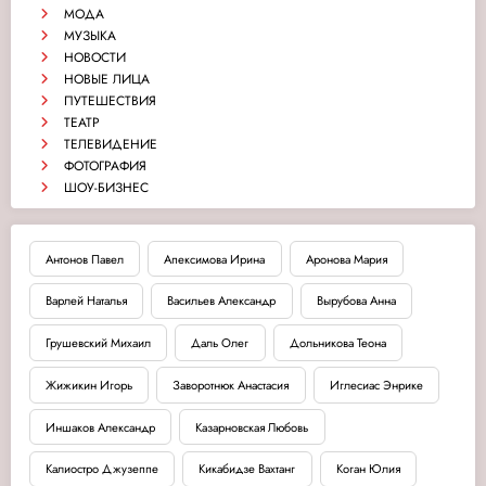
МОДА
МУЗЫКА
НОВОСТИ
НОВЫЕ ЛИЦА
ПУТЕШЕСТВИЯ
ТЕАТР
ТЕЛЕВИДЕНИЕ
ФОТОГРАФИЯ
ШОУ-БИЗНЕС
Антонов Павел
Апексимова Ирина
Аронова Мария
Варлей Наталья
Васильев Александр
Вырубова Анна
Грушевский Михаил
Даль Олег
Дольникова Теона
Жижикин Игорь
Заворотнюк Анастасия
Иглесиас Энрике
Иншаков Александр
Казарновская Любовь
Калиостро Джузеппе
Кикабидзе Вахтанг
Коган Юлия