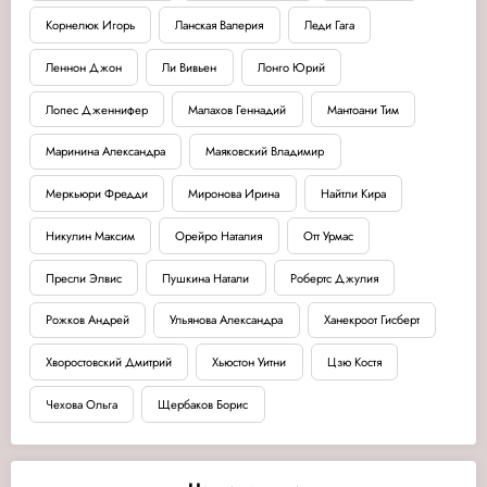
Корнелюк Игорь
Ланская Валерия
Леди Гага
Леннон Джон
Ли Вивьен
Лонго Юрий
Лопес Дженнифер
Малахов Геннадий
Мантоани Тим
Маринина Александра
Маяковский Владимир
Меркьюри Фредди
Миронова Ирина
Найтли Кира
Никулин Максим
Орейро Наталия
Отт Урмас
Пресли Элвис
Пушкина Натали
Робертс Джулия
Рожков Андрей
Ульянова Александра
Ханекроот Гисберт
Хворостовский Дмитрий
Хьюстон Уитни
Цзю Костя
Чехова Ольга
Щербаков Борис