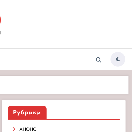
ытия»
Рубрики
АНОНС