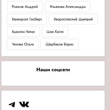
Рожков Андрей
Ульянова Александра
Ханекроот Гисберт
Хворостовский Дмитрий
Хьюстон Уитни
Цзю Костя
Чехова Ольга
Щербаков Борис
Наши соцсети
Telegram
VK