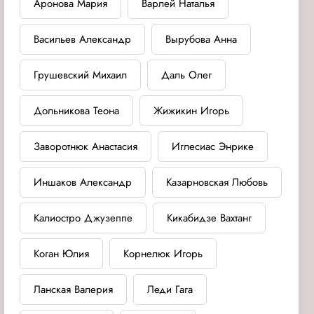
Аронова Мария
Варлей Наталья
Васильев Александр
Вырубова Анна
Грушевский Михаил
Даль Олег
Дольникова Теона
Жижикин Игорь
Заворотнюк Анастасия
Иглесиас Энрике
Иншаков Александр
Казарновская Любовь
Калиостро Джузеппе
Кикабидзе Вахтанг
Коган Юлия
Корнелюк Игорь
Ланская Валерия
Леди Гага