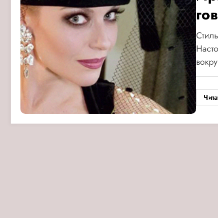
го
Стиль
Насто
вокру
Чита