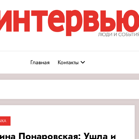
Журнал «Интервью: Люди и соб
юди и события
Главная
Контакты
ЫКА
ина Понаровская: Ушла и