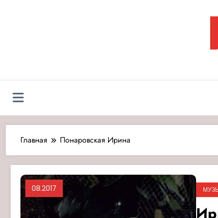
Перейти
к
содержимому
Л
Главная
Понаровская Ирина
08.2017
МУЗ
Ир