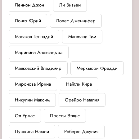
Леннон Джон
Ли Вивьен
Лонго Юрий
Лопес Дженнифер
Малахов Геннадий
Мантоани Тим
Маринина Александра
Маяковский Владимир
Меркьюри Фредди
Миронова Ирина
Найтли Кира
Никулин Максим
Орейро Наталия
Отт Урмас
Пресли Элвис
Пушкина Натали
Робертс Джулия