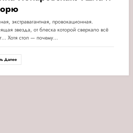
ворю
ная, экстравагантная, провокационная.
ящая звезда, от блеска которой сверкало всё
г… Хотя стоп — почему…
ть Далее