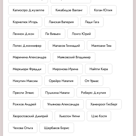
Калиостро Джузеппе
Кикабидзе Вахтанг
Коган Юлия
Корнелюк Игорь
Ланская Валерия
Леди Гага
Леннон Джон
Ли Вивьен
Лонго Юрий
Лопес Дженнифер
Малахов Геннадий
Мантоани Тим
Маринина Александра
Маяковский Владимир
Меркьюри Фредди
Миронова Ирина
Найтли Кира
Никулин Максим
Орейро Наталия
Отт Урмас
Пресли Элвис
Пушкина Натали
Робертс Джулия
Рожков Андрей
Ульянова Александра
Ханекроот Гисберт
Хворостовский Дмитрий
Хьюстон Уитни
Цзю Костя
Чехова Ольга
Щербаков Борис