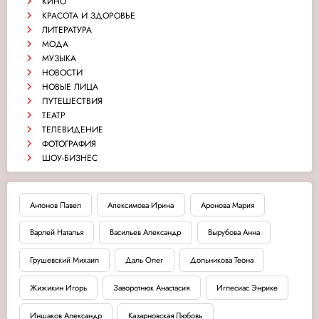
КИНО
КРАСОТА И ЗДОРОВЬЕ
ЛИТЕРАТУРА
МОДА
МУЗЫКА
НОВОСТИ
НОВЫЕ ЛИЦА
ПУТЕШЕСТВИЯ
ТЕАТР
ТЕЛЕВИДЕНИЕ
ФОТОГРАФИЯ
ШОУ-БИЗНЕС
Антонов Павел
Апексимова Ирина
Аронова Мария
Варлей Наталья
Васильев Александр
Вырубова Анна
Грушевский Михаил
Даль Олег
Дольникова Теона
Жижикин Игорь
Заворотнюк Анастасия
Иглесиас Энрике
Иншаков Александр
Казарновская Любовь