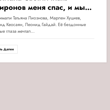
иронов меня спас, и мы
целовались»
имали Татьяна Лиознова, Марлен Хуциев,
нд Кеосаян, Леонид Гайдай. Её бездонные
ые глаза мечтал…
ть Далее