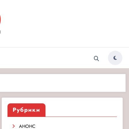
ытия»
Рубрики
АНОНС