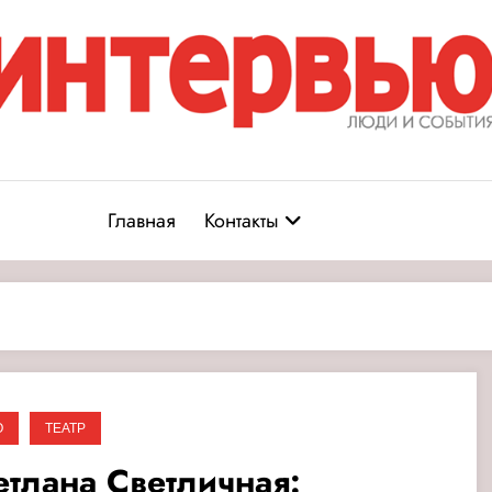
Журнал «Интервью: Люди и соб
юди и события
Главная
Контакты
О
ТЕАТР
етлана Светличная: