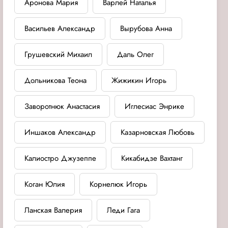
Аронова Мария
Варлей Наталья
Васильев Александр
Вырубова Анна
Грушевский Михаил
Даль Олег
Дольникова Теона
Жижикин Игорь
Заворотнюк Анастасия
Иглесиас Энрике
Иншаков Александр
Казарновская Любовь
Калиостро Джузеппе
Кикабидзе Вахтанг
Коган Юлия
Корнелюк Игорь
Ланская Валерия
Леди Гага