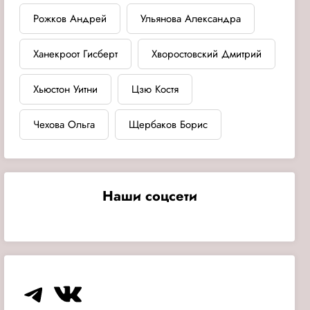
Рожков Андрей
Ульянова Александра
Ханекроот Гисберт
Хворостовский Дмитрий
Хьюстон Уитни
Цзю Костя
Чехова Ольга
Щербаков Борис
Наши соцсети
Telegram
VK