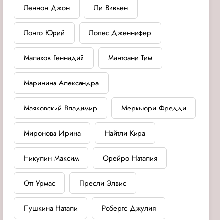
Леннон Джон
Ли Вивьен
Лонго Юрий
Лопес Дженнифер
Малахов Геннадий
Мантоани Тим
Маринина Александра
Маяковский Владимир
Меркьюри Фредди
Миронова Ирина
Найтли Кира
Никулин Максим
Орейро Наталия
Отт Урмас
Пресли Элвис
Пушкина Натали
Робертс Джулия