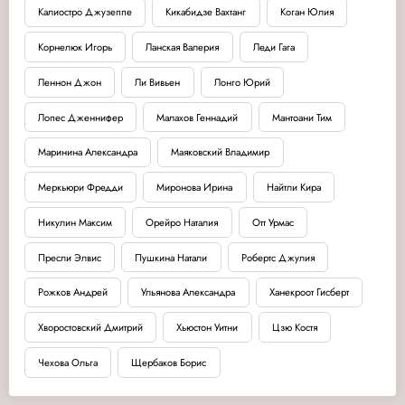
Калиостро Джузеппе
Кикабидзе Вахтанг
Коган Юлия
Корнелюк Игорь
Ланская Валерия
Леди Гага
Леннон Джон
Ли Вивьен
Лонго Юрий
Лопес Дженнифер
Малахов Геннадий
Мантоани Тим
Маринина Александра
Маяковский Владимир
Меркьюри Фредди
Миронова Ирина
Найтли Кира
Никулин Максим
Орейро Наталия
Отт Урмас
Пресли Элвис
Пушкина Натали
Робертс Джулия
Рожков Андрей
Ульянова Александра
Ханекроот Гисберт
Хворостовский Дмитрий
Хьюстон Уитни
Цзю Костя
Чехова Ольга
Щербаков Борис