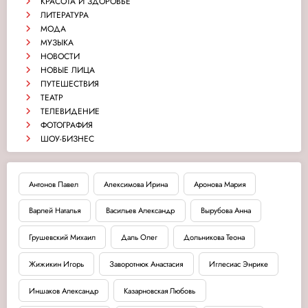
КРАСОТА И ЗДОРОВЬЕ
ЛИТЕРАТУРА
МОДА
МУЗЫКА
НОВОСТИ
НОВЫЕ ЛИЦА
ПУТЕШЕСТВИЯ
ТЕАТР
ТЕЛЕВИДЕНИЕ
ФОТОГРАФИЯ
ШОУ-БИЗНЕС
Антонов Павел
Апексимова Ирина
Аронова Мария
Варлей Наталья
Васильев Александр
Вырубова Анна
Грушевский Михаил
Даль Олег
Дольникова Теона
Жижикин Игорь
Заворотнюк Анастасия
Иглесиас Энрике
Иншаков Александр
Казарновская Любовь