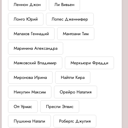
Леннон Джон
Ли Вивьен
Лонго Юрий
Лопес Дженнифер
Малахов Геннадий
Мантоани Тим
Маринина Александра
Маяковский Владимир
Меркьюри Фредди
Миронова Ирина
Найтли Кира
Никулин Максим
Орейро Наталия
Отт Урмас
Пресли Элвис
Пушкина Натали
Робертс Джулия