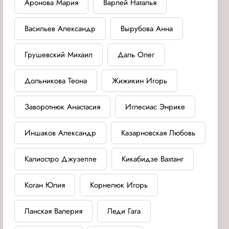
Аронова Мария
Варлей Наталья
Васильев Александр
Вырубова Анна
Грушевский Михаил
Даль Олег
Дольникова Теона
Жижикин Игорь
Заворотнюк Анастасия
Иглесиас Энрике
Иншаков Александр
Казарновская Любовь
Калиостро Джузеппе
Кикабидзе Вахтанг
Коган Юлия
Корнелюк Игорь
Ланская Валерия
Леди Гага