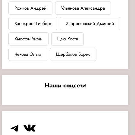
Рожков Андрей
Ульянова Александра
Ханекроот Гисберт
Хворостовский Дмитрий
Хьюстон Уитни
Цзю Костя
Чехова Ольга
Щербаков Борис
Наши соцсети
Telegram
VK