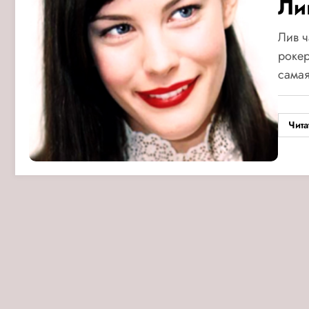
Ли
Лив ч
рокер
сама
Чита