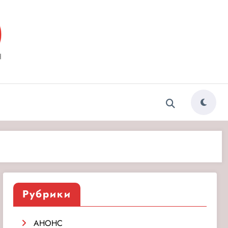
ытия»
Рубрики
АНОНС