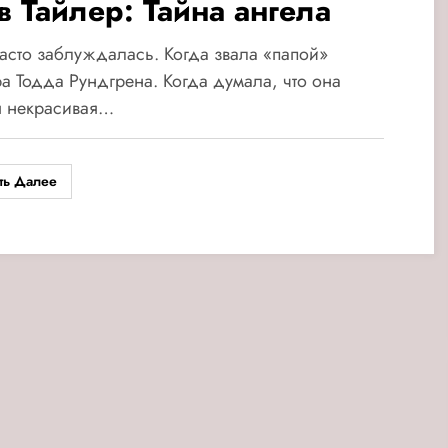
в Тайлер: Тайна ангела
асто заблуждалась. Когда звала «папой»
а Тодда Рундгрена. Когда думала, что она
я некрасивая…
ть Далее