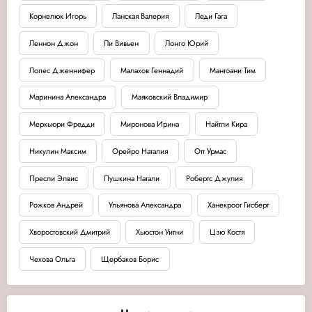
Корнелюк Игорь
Ланская Валерия
Леди Гага
Леннон Джон
Ли Вивьен
Лонго Юрий
Лопес Дженнифер
Малахов Геннадий
Мантоани Тим
Маринина Александра
Маяковский Владимир
Меркьюри Фредди
Миронова Ирина
Найтли Кира
Никулин Максим
Орейро Наталия
Отт Урмас
Пресли Элвис
Пушкина Натали
Робертс Джулия
Рожков Андрей
Ульянова Александра
Ханекроот Гисберт
Хворостовский Дмитрий
Хьюстон Уитни
Цзю Костя
Чехова Ольга
Щербаков Борис