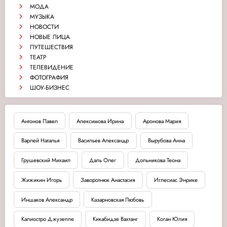
МОДА
МУЗЫКА
НОВОСТИ
НОВЫЕ ЛИЦА
ПУТЕШЕСТВИЯ
ТЕАТР
ТЕЛЕВИДЕНИЕ
ФОТОГРАФИЯ
ШОУ-БИЗНЕС
Антонов Павел
Апексимова Ирина
Аронова Мария
Варлей Наталья
Васильев Александр
Вырубова Анна
Грушевский Михаил
Даль Олег
Дольникова Теона
Жижикин Игорь
Заворотнюк Анастасия
Иглесиас Энрике
Иншаков Александр
Казарновская Любовь
Калиостро Джузеппе
Кикабидзе Вахтанг
Коган Юлия