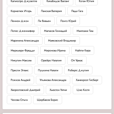
Калиостро Джузеппе
Кикабидзе Вахтанг
Коган Юлия
Корнелюк Игорь
Ланская Валерия
Леди Гага
Леннон Джон
Ли Вивьен
Лонго Юрий
Лопес Дженнифер
Малахов Геннадий
Мантоани Тим
Маринина Александра
Маяковский Владимир
Меркьюри Фредди
Миронова Ирина
Найтли Кира
Никулин Максим
Орейро Наталия
Отт Урмас
Пресли Элвис
Пушкина Натали
Робертс Джулия
Рожков Андрей
Ульянова Александра
Ханекроот Гисберт
Хворостовский Дмитрий
Хьюстон Уитни
Цзю Костя
Чехова Ольга
Щербаков Борис