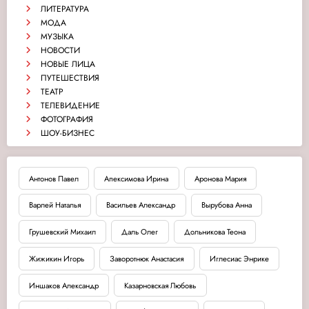
ЛИТЕРАТУРА
МОДА
МУЗЫКА
НОВОСТИ
НОВЫЕ ЛИЦА
ПУТЕШЕСТВИЯ
ТЕАТР
ТЕЛЕВИДЕНИЕ
ФОТОГРАФИЯ
ШОУ-БИЗНЕС
Антонов Павел
Апексимова Ирина
Аронова Мария
Варлей Наталья
Васильев Александр
Вырубова Анна
Грушевский Михаил
Даль Олег
Дольникова Теона
Жижикин Игорь
Заворотнюк Анастасия
Иглесиас Энрике
Иншаков Александр
Казарновская Любовь