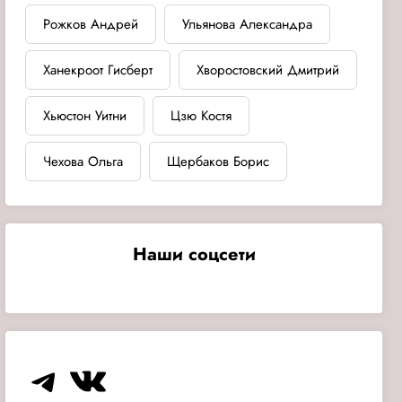
Рожков Андрей
Ульянова Александра
Ханекроот Гисберт
Хворостовский Дмитрий
Хьюстон Уитни
Цзю Костя
Чехова Ольга
Щербаков Борис
Наши соцсети
Telegram
VK