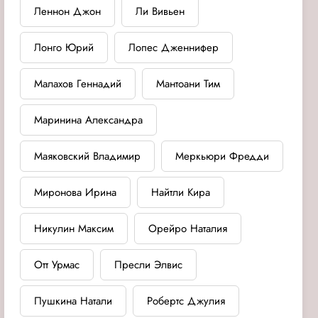
Леннон Джон
Ли Вивьен
Лонго Юрий
Лопес Дженнифер
Малахов Геннадий
Мантоани Тим
Маринина Александра
Маяковский Владимир
Меркьюри Фредди
Миронова Ирина
Найтли Кира
Никулин Максим
Орейро Наталия
Отт Урмас
Пресли Элвис
Пушкина Натали
Робертс Джулия