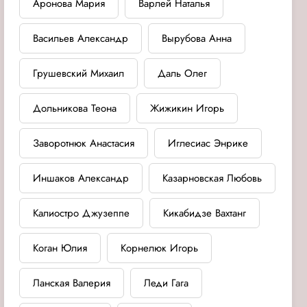
Аронова Мария
Варлей Наталья
Васильев Александр
Вырубова Анна
Грушевский Михаил
Даль Олег
Дольникова Теона
Жижикин Игорь
Заворотнюк Анастасия
Иглесиас Энрике
Иншаков Александр
Казарновская Любовь
Калиостро Джузеппе
Кикабидзе Вахтанг
Коган Юлия
Корнелюк Игорь
Ланская Валерия
Леди Гага