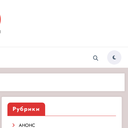
ытия»
Рубрики
АНОНС