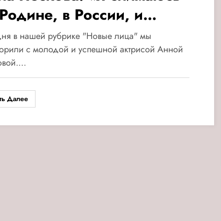
 Родине, в России, и
сконечно счастлива»
ня в нашей рубрике "Новые лица" мы
орили с молодой и успешной актрисой Анной
овой.…
ть Далее