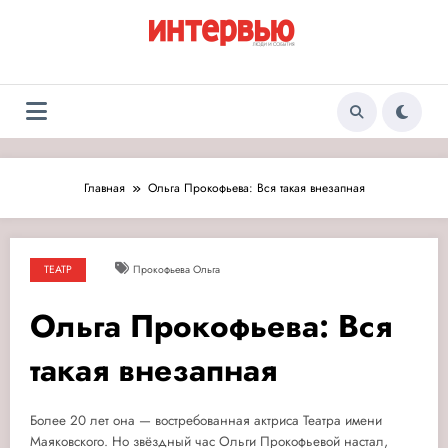
Перейти
к
содержимому
Журнал «Интервью:
Люди и события
Люди и события»
Главная
Ольга Прокофьева: Вся такая внезапная
ТЕАТР
Прокофьева Ольга
Ольга Прокофьева: Вся
такая внезапная
Более 20 лет она — востребованная актриса Театра имени
Маяковского. Но звёздный час Ольги Прокофьевой настал,