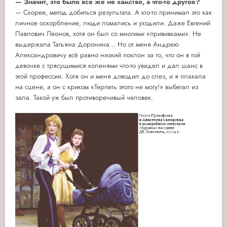
— Значит, это было все же не хамство, а что-то другое?
— Скорее, метод добиться результата. А кто-то принимал это как
личное оскорбление, люди ломались и уходили. Даже Евгений
Павлович Леонов, хотя он был со многими «прививками». Не
выдержала Татьяна Доронина... Но от меня Андрею
Александровичу всё равно низкий поклон за то, что он в той
девочке с трясущимися коленями что-то увидел и дал шанс в
этой профессии. Хотя он и меня доводил до слез, и я плакала
на сцене, а он с криком «Терпеть этого не могу!» выбегал из
зала. Такой уж был противоречивый человек.