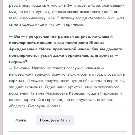
расстались, когда сын учился в 3-м классе, а Юра, мой бывший
муж, не из тех мужчин, которые воспитывают своих детей, он
такой «мужчина-кукушка». Я поэтому всегда старалась быть для
сына в одном лице и кнутом, и пряником.
— Вы — прекрасная театральная актриса, но слава и
популярность пришли к вам после роли Жанны
Аркадьевны в «Моей прекрасной няне». Как вы думаете,
популярность, пускай даже сериальная, для артиста —
награда?
— Конечно. Никому не хочется заслужить «памятник
неизвестному артисту». Всем хочется, чтобы его труд отозвался в
сердцах. И момент популярности нужно обязательно пережить,
это даёт «крылья». Одна наша артистка, ещё охлопковского
поколения, Татьяна Михайловна Карпова, когда ей присвоили
звание народной и спросили, что она чувствует, ответила:
«Бодрит». Остроумный ответ.
Метка
Прокофьева Ольга