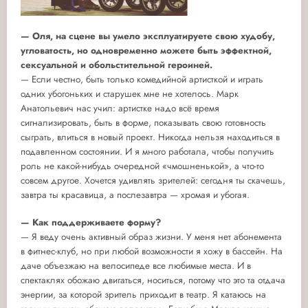
— Оля, на сцене вы умело эксплуатируете свою худобу,
угловатость, но одновременно можете быть эффектной,
сексуальной и обольстительной героиней.
— Если честно, быть только комедийной артисткой и играть
одних убогоньких и старушек мне не хотелось. Марк
Анатольевич нас учил: артистке надо всё время
сигнализировать, быть в форме, показывать свою готовность
сыграть, влиться в новый проект. Никогда нельзя находиться в
подавленном состоянии. И я много работала, чтобы получить
роль не какой-нибудь очередной «чмошненькой», а что-то
совсем другое. Хочется удивлять зрителей: сегодня ты скачешь,
завтра ты красавица, а послезавтра — хромая и убогая.
— Как поддерживаете форму?
— Я веду очень активный образ жизни. У меня нет абонемента
в фитнес-клуб, но при любой возможности я хожу в бассейн. На
даче объезжаю на велосипеде все любимые места. И в
спектаклях обожаю двигаться, носиться, потому что это та отдача
энергии, за которой зритель приходит в театр. Я катаюсь на