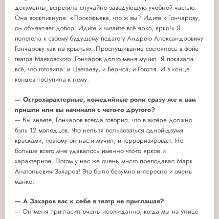
документы, встретила случайно заведующую учебной частью.
Она воскликнула: «Прокофьева, что ж вы? Идите к Гончарову,
он объявляет добор. Идите и читайте всё ярко, ярко!» Я
полетела к своему будущему педагогу Андрею Александровичу
Гончарову как на крыльях. Прослушивание состоялось в фойе
театра Маяковского. Гончаров долго меня мучил. Я показала
всё, что готовила: и Цветаеву, и Бернса, и Гоголя. И в конце
концов поступила к нему.
— Острохарактерные, комедийные роли сразу же к вам
пришли или вы начинали с чего-то другого?
— Вы знаете, Гончаров всегда говорил, что в актёре должно
быть 12 молодцов. Что нельзя пользоваться одной-двумя
красками, поэтому он нас и мучил, и терроризировал. Но
больше всего мне удавалось именно что-то яркое и
характерное. Потом у нас же очень много преподавал Марк
Анатольевич Захаров! Это было безумно интересно и очень
манко.
— А Захаров вас к себе в театр не приглашая?
— Он меня пригласил очень неожиданно, когда мы на улице