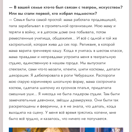
— В вашей семье кто-то был связан с театром, искусством?
Или вы стали первой, кто избрал подмостки?
— Семья была самой простой: мама работала продавщицей,
папа зарабатывал в строительной организации. Мою маму и
теряли в войну, и в детском доме она побывала, потом
ремесленные училища, общежития... И всё с одной и той же
кастрюлькой, которая жива до сих пор. Реликвия, в которой
мама варила гречневую кашу. Когда я училась в шестом классе,
мама правдами и неправдами устроила меня в театральную
студию, единственную в нашем городе. Мы выпускали
спектакли, сами что-то мазали, клеили, шили костюмы, делали
декорации. Я дебютировала в роли Чебурашки. Распороли
мою старую коричневую школьную форму, мама сострочила
костюм, сделала шапочку из кусочков платья, приделала
смешные уши... Я никогда не была лидером студии. Там были
замечательные девчонки, звёзды драмкружка. Они были так
раскрепощены и фееричны, а я не знала, что делать, когда
выходила на сцену. У меня всё время тряслись колени, мне
было всё трудно, и казалось, что ничего не получается.