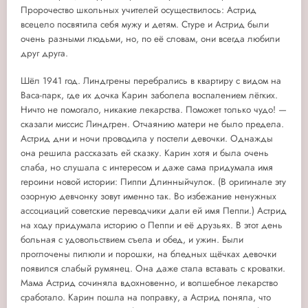
Пророчество школьных учителей осуществилось: Астрид
всецело посвятила себя мужу и детям. Стуре и Астрид были
очень разными людьми, но, по её словам, они всегда любили
друг друга.
Шёл 1941 год. Линдгрены перебрались в квартиру с видом на
Васа-парк, где их дочка Карин заболела воспалением лёгких.
Ничто не помогало, никакие лекарства. Поможет только чудо! —
сказали миссис Линдгрен. Отчаянию матери не было предела.
Астрид дни и ночи проводила у постели девочки. Однажды
она решила рассказать ей сказку. Карин хотя и была очень
слаба, но слушала с интересом и даже сама придумала имя
героини новой истории: Пиппи Длинныйчулок. (В оригинале эту
озорную девчонку зовут именно так. Во избежание ненужных
ассоциаций советские переводчики дали ей имя Пеппи.) Астрид
на ходу придумала историю о Пеппи и её друзьях. В этот день
больная с удовольствием съела и обед, и ужин. Были
проглочены пилюли и порошки, на бледных щёчках девочки
появился слабый румянец. Она даже стала вставать с кроватки.
Мама Астрид сочиняла вдохновенно, и волшебное лекарство
сработало. Карин пошла на поправку, а Астрид поняла, что