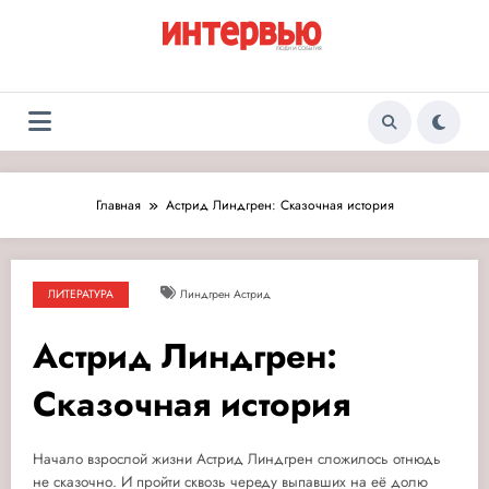
Перейти
к
содержимому
Журнал «Интервью:
Люди и события
Люди и события»
Главная
Астрид Линдгрен: Сказочная история
ЛИТЕРАТУРА
Линдгрен Астрид
Астрид Линдгрен:
Сказочная история
Начало взрослой жизни Астрид Линдгрен сложилось отнюдь
не сказочно. И пройти сквозь череду выпавших на её долю