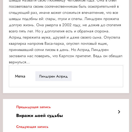
шведы назвали свою любимицу Человеком года. Она в ответ
посоветовала своим соотечественникам быть осмотрительней в
следующий раз, иначе может сложиться впечатление, что все
шведы подобны ей: стары, глухи и слепы. Линдгрен прожила
долгую жизнь. Она умерла в 2002 году, не дожив до столетия
всего пять лет. Но у долголетия есть и обратная сторона.
Астрид пережила мужа, друзей и даже своего сына. Опустела
квартирка напротив Васа-парка, опустел почтовый ящик,
принимавший сотни писем в день. Но Астрид Линдгрен
заставила нас поверить, что Карлсон прилетит. Ведь он обещал
вернуться...
Метка
Линдгрен Астрид
Предыдущая запись
Виражи моей судьбы
Следующая запись