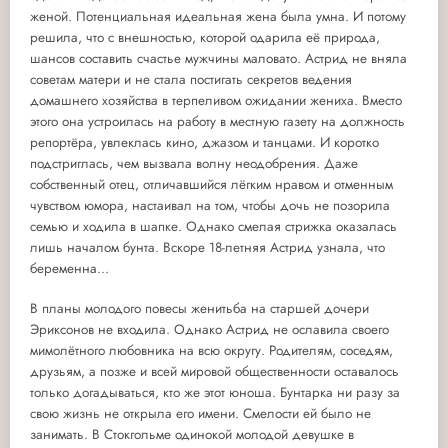
женой. Потенциальная идеальная жена была умна. И потому
решила, что с внешностью, которой одарила её природа,
шансов составить счастье мужчины маловато. Астрид не вняла
советам матери и не стала постигать секретов ведения
домашнего хозяйства в терпеливом ожидании жениха. Вместо
этого она устроилась на работу в местную газету на должность
репортёра, увлеклась кино, джазом и танцами. И коротко
подстриглась, чем вызвала волну неодобрения. Даже
собственный отец, отличавшийся лёгким нравом и отменным
чувством юмора, настаивал на том, чтобы дочь не позорила
семью и ходила в шапке. Однако смелая стрижка оказалась
лишь началом бунта. Вскоре 18-летняя Астрид узнала, что
беременна...
В планы молодого повесы женитьба на старшей дочери
Эриксонов не входила. Однако Астрид не ославила своего
мимолётного любовника на всю округу. Родителям, соседям,
друзьям, а позже и всей мировой общественности оставалось
только догадываться, кто же этот юноша. Бунтарка ни разу за
свою жизнь не открыла его имени. Смелости ей было не
занимать. В Стокгольме одинокой молодой девушке в