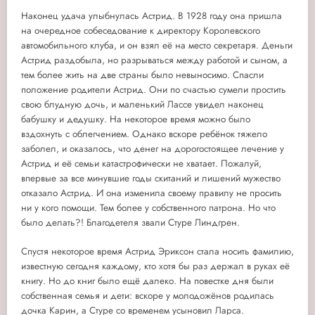
Наконец удача улыбнулась Астрид. В 1928 году она пришла
на очередное собеседование к директору Королевского
автомобильного клуба, и он взял её на место секретаря. Деньги
Астрид раздобыла, но разрываться между работой и сыном, а
тем более жить на две страны было невыносимо. Спасли
положение родители Астрид. Они по счастью сумели простить
свою блудную дочь, и маленький Лассе увидел наконец
бабушку и дедушку. На некоторое время можно было
вздохнуть с облегчением. Однако вскоре ребёнок тяжело
заболел, и оказалось, что денег на дорогостоящее лечение у
Астрид и её семьи катастрофически не хватает. Пожалуй,
впервые за все минувшие годы скитаний и лишений мужество
отказало Астрид. И она изменила своему правилу не просить
ни у кого помощи. Тем более у собственного патрона. Но что
было делать?! Благодетеля звали Стуре Линдгрен.
Спустя некоторое время Астрид Эриксон стала носить фамилию,
известную сегодня каждому, кто хотя бы раз держал в руках её
книгу. Но до книг было ещё далеко. На повестке дня были
собственная семья и дети: вскоре у молодожёнов родилась
дочка Карин, а Стуре со временем усыновил Ларса.