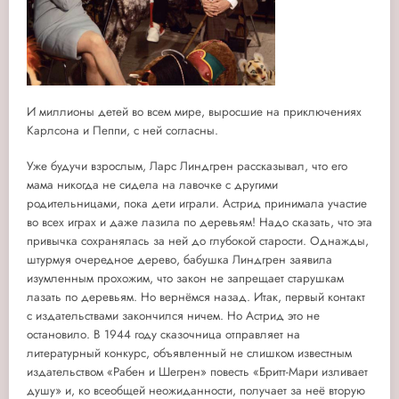
И миллионы детей во всем мире, выросшие на приключениях
Карлсона и Пеппи, с ней согласны.
Уже будучи взрослым, Ларс Линдгрен рассказывал, что его
мама никогда не сидела на лавочке с другими
родительницами, пока дети играли. Астрид принимала участие
во всех играх и даже лазила по деревьям! Надо сказать, что эта
привычка сохранялась за ней до глубокой старости. Однажды,
штурмуя очередное дерево, бабушка Линдгрен заявила
изумленным прохожим, что закон не запрещает старушкам
лазать по деревьям. Но вернёмся назад. Итак, первый контакт
с издательствами закончился ничем. Но Астрид это не
остановило. В 1944 году сказочница отправляет на
литературный конкурс, объявленный не слишком известным
издательством «Рабен и Шегрен» повесть «Бритт-Мари изливает
душу» и, ко всеобщей неожиданности, получает за неё вторую