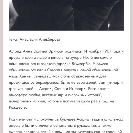
Текст: Анастасия Аликберова
Астрид Анна Эмилия Эриксон родилась 14 ноября 1907 года и
провела свои детство и юность на хуторе Нэс близ самого
обыкновенного шведского городка Виммербю. У самого
обыкновенного папы Самуэля Августа и самой обыкновенной
мамы Ханны, занимавшихся столь обыкновенным для
провинциалов фермерством, было четверо детей: сын Гуннар и
трое дочерей — Астрид, Стина и Ингегерд. Росли они в
атмосфере любви, весёлых игр и сказочных историй,
почерпнутых из книг, которые получали один раз в год, на
Рождество.
Родители были спокойны за будущее Астрид, ведь в школьном
аттестате были отмечены её таланты в рукоделии, а также
сделан педагогический вывод, что эта девушка станет хорошей