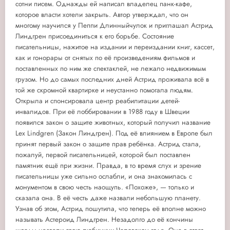
сотни писем. Однажды ей написал владелец панк-кафе,
которое власти хотели закрыть. Автор утверждал, что он
многому научился у Пеппи Длинныйчулок и приглашал Астрид
Линдгрен присоединиться к его борьбе. Состояние
писательницы, нажитое на издании и переиздании книг, кассет,
как и гонорары от снятых по её произведениям фильмов и
поставленных по ним же спектаклей, не лежало недвижимым
грузом. Но до самых последних дней Астрид проживала всё в
той же скромной квартирке и неустанно помогала людям.
Открыла и спонсировала центр реабилитации детей-
инвалидов. При её лоббировании в 1988 году в Швеции
появился закон о защите животных, который получил название
Lex Lindgren (Закон Линдгрен). Под её влиянием в Европе был
принят первый закон о защите прав ребёнка. Астрид стала,
пожалуй, первой писательницей, которой был поставлен
памятник ещё при жизни. Правда, в то время слух и зрение
писательницы уже сильно ослабли, и она знакомилась с
монументом в свою честь наощупь. «Похоже», — только и
сказала она. В её честь даже назвали небольшую планету.
Узнав об этом, Астрид пошутила, что теперь её вполне можно
называть Астероид Линдгрен. Незадолго до её кончины