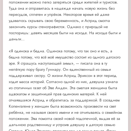
положении можно легко затеряться среди жителей и туристов.
Туда она и отправилась в надежде начать новую жизнь без
пересудов, сплетен и упрёков. Некоторое время ей даже
удавалось скрывать свою беременность, и Астрид смогла
закончить курсы стенографисток. Однако с природой не
поспоришь: девять месяцев были на исходе. На исходе были и
деньги...
«Я одинока и бедна. Одинока потому, что так оно и есть, а
бедна потому, что всё моё имущество состоит из одного датского
эре. Я страшусь наступающей зимы», — писала она в ту
нелёгкую пору брату Гуннару. Он единственный из семьи
поддерживал сестру. О жизни Астрид Эриксон в этот период
ходит масса историй. Согласно одной из них, девушка узнала
из столичных газет об Эве Анден. Эта смелая женщина была
адвокатом и защитницей прав одиноких матерей. К ней
отчаявшаяся Астрид и обратилась за поддержкой. В соседнем
Копенгагене у женщин была возможность произвести на свет
ребёнка, не называя своего имени и не отчитываясь о семейном
положении. Эва помогла своей новой подопечной, выдав её за
дальнюю родственницу и устроив девушку в датскую семью
Стеванс. Юная Эриксон прожила там до самых родов. Фрау