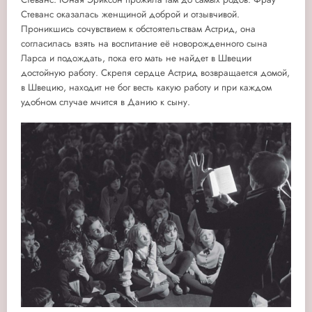
Стеванс оказалась женщиной доброй и отзывчивой.
Проникшись сочувствием к обстоятельствам Астрид, она
согласилась взять на воспитание её новорожденного сына
Ларса и подождать, пока его мать не найдет в Швеции
достойную работу. Скрепя сердце Астрид возвращается домой,
в Швецию, находит не бог весть какую работу и при каждом
удобном случае мчится в Данию к сыну.