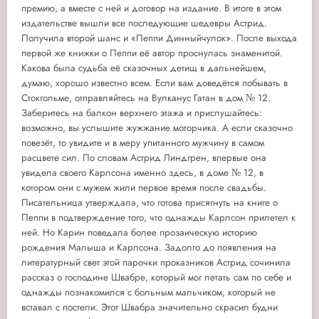
премию, а вместе с ней и договор на издание. В итоге в этом
издательстве вышли все последующие шедевры Астрид.
Получила второй шанс и «Пеппи Динныйчулок». После выхода
первой же книжки о Пеппи её автор проснулась знаменитой.
Какова была судьба её сказочных детищ в дальнейшем,
думаю, хорошо известно всем. Если вам доведётся побывать в
Стокгольме, отправляйтесь на Вулканус Гатан в дом № 12.
Заберитесь на балкон верхнего этажа и прислушайтесь:
возможно, вы услышите жужжание моторчика. А если сказочно
повезёт, то увидите и в меру упитанного мужчину в самом
расцвете сил. По словам Астрид Линдгрен, впервые она
увидела своего Карлсона именно здесь, в доме № 12, в
котором они с мужем жили первое время после свадьбы.
Писательница утверждала, что готова присягнуть на книге о
Пеппи в подтверждение того, что однажды Карлсон прилетел к
ней. Но Карин поведала более прозаическую историю
рождения Малыша и Карлсона. Задолго до появления на
литературный свет этой парочки проказников Астрид сочинила
рассказ о господине Швабре, который мог летать сам по себе и
однажды познакомился с больным мальчиком, который не
вставал с постели. Этот Швабра значительно скрасил будни