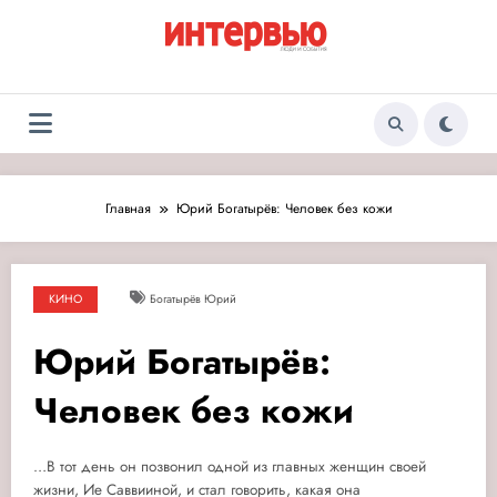
Перейти
к
содержимому
Журнал «Интервью:
Люди и события
Люди и события»
Главная
Юрий Богатырёв: Человек без кожи
КИНО
Богатырёв Юрий
Юрий Богатырёв:
Человек без кожи
…В тот день он позвонил одной из главных женщин своей
жизни, Ие Саввииной, и стал говорить, какая она