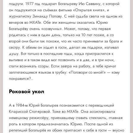
подруги. 1977 год подарил Богатыреву Ию Саввину, с которой
он подружился на съёмках фильма «Открытая книга», и
журналистку Зинаиду Попову. С ней судьба свела на одном из
вечеров во МХАТе. Обе эти женщины оказались Юрию
Богатырёву очень «созвучны». Может, потому, что первая
родилась с ним в один день, только на 10 лет позже, а со
второй они были так похожи, что их часто принимали за брата и
сестру. К обеим он ходил в гости, делал им подарки, изливал
душу. Вот только в последние годы, когда пристрастился к
выпивке и в таком виде мог позвонить и в два, и в три ночи,
стали возникать ссоры. Если завтра на работу, а тебе кричат
заплетающимся языком в трубку: «Поговори со мной!» — кому
понравится?..
Роковой укол
А в 1984-м Юрий Богатырев познакомился с переводчицей
Клариссой Столяровой. Тоже во МХАТе. Она ассистировала
немецкому режиссёру, приехавшему ставить спектакль, главная
роль в котором предназначалась Юрию. После одной из
репетиций Богатырёв их обоих пригласил к себе в гости — вкусно