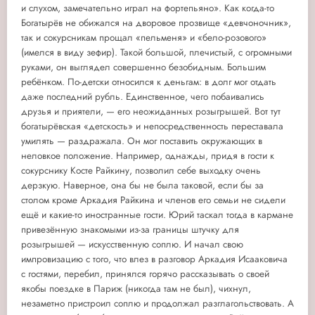
и слухом, замечательно играл на фортепьяно». Как когда-то
Богатырёв не обижался на дворовое прозвище «девчоночник»,
так и сокурсникам прощал «пельменя» и «бело-розового»
(имелся в виду зефир). Такой большой, плечистый, с огромными
руками, он выглядел совершенно безобидным. Большим
ребёнком. По-детски относился к деньгам: в долг мог отдать
даже последний рубль. Единственное, чего побаивались
друзья и приятели, — его неожиданных розыгрышей. Вот тут
богатырёвская «детскость» и непосредственность переставала
умилять — раздражала. Он мог поставить окружающих в
неловкое положение. Например, однажды, придя в гости к
сокурснику Косте Райкину, позволил себе выходку очень
дерзкую. Наверное, она бы не была таковой, если бы за
столом кроме Аркадия Райкина и членов его семьи не сидели
ещё и какие-то иностранные гости. Юрий таскал тогда в кармане
привезённую знакомыми из-за границы штучку для
розыгрышей — искусственную соплю. И начал свою
импровизацию с того, что влез в разговор Аркадия Исааковича
с гостями, перебил, принялся горячо рассказывать о своей
якобы поездке в Париж (никогда там не был), чихнул,
незаметно пристроил соплю и продолжал разглагольствовать. А