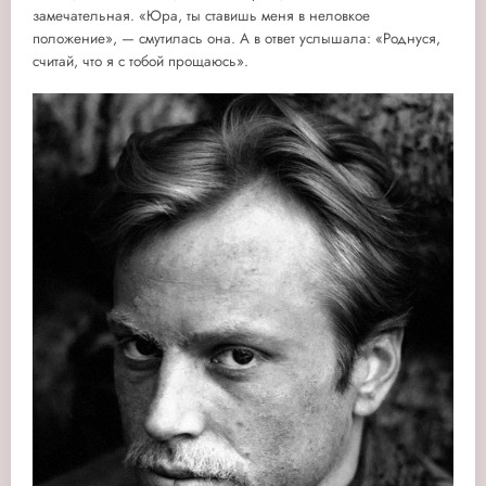
замечательная.
«Юра, ты ставишь меня в неловкое
положение», — смутилась она. А в ответ услышала: «Роднуся,
считай, что я с тобой прощаюсь».