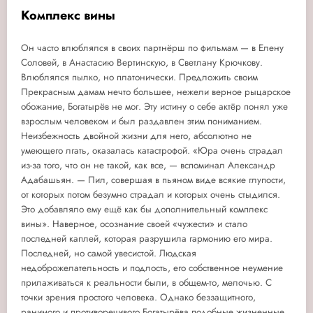
Комплекс вины
Он часто влюблялся в своих партнёрш по фильмам — в Елену
Соловей, в Анастасию Вертинскую, в Светлану Крючкову.
Влюблялся пылко, но платонически. Предложить своим
Прекрасным дамам нечто большее, нежели верное рыцарское
обожание, Богатырёв не мог. Эту истину о себе актёр понял уже
взрослым человеком и был раздавлен этим пониманием.
Неизбежность двойной жизни для него, абсолютно не
умеющего лгать, оказалась катастрофой. «Юра очень страдал
из-за того, что он не такой, как все, — вспоминал Александр
Адабашьян. — Пил, совершая в пьяном виде всякие глупости,
от которых потом безумно страдал и которых очень стыдился.
Это добавляло ему ещё как бы дополнительный комплекс
вины». Наверное, осознание своей «чужести» и стало
последней каплей, которая разрушила гармонию его мира.
Последней, но самой увесистой. Людская
недоброжелательность и подлость, его собственное неумение
прилаживаться к реальности были, в общем-то, мелочью. С
точки зрения простого человека. Однако беззащитного,
ранимого и противоречивого Богатырёва подобные жизненные