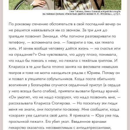
По роковому стечению обстоятельств в свой последний вечер он
не решился навязываться им со звонком. За три дня до
трагедии позвонил Зинаиде. «Мы полночи разговаривали по
телефону, — вспоминала она. — Говорили о том, как тяжело
жить. И зачем вообще человеку даётся жизнь — на счастье или
на страдание?» Она чувствовала, что другу плохо, понимала,
что надо бы поехать к нему, но лежала с тяжёлым гриппом. И
Кларисса в те дни была плотно занята на фестивале немецких
театров и тоже не могла находиться рядом с Юрием. Потому он
и позвал в утешители собутыльников. Когда после обильного
возлияния у Богатырёва случился сердечный приступ (а сердце
у него всегда было слабое), приятели вызвали бригаду врачей.
«Он умолял, что не надо «скорую», что надо позвонить мне, —
рассказывала Кларисса Столярова. — Но поскольку эти люди
меня не знали, они поступили по-своему. Мне сообщили, когда
«скорая» уже сделала своё дело. Я приехала — Юра уже под
простынкой лежал». Его убил укол. Введенное врачами
лекарство оказалось несовместимым с антидепрессантами,