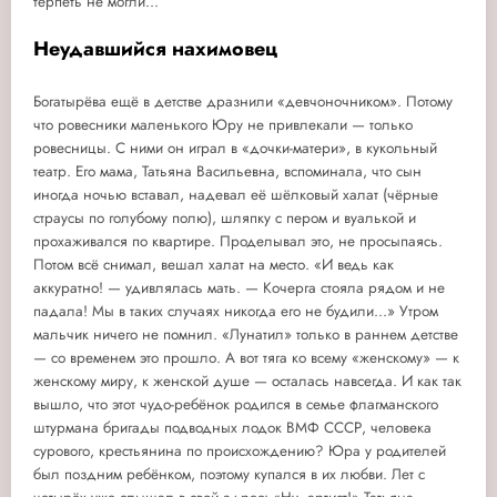
терпеть не могли...
Неудавшийся нахимовец
Богатырёва ещё в детстве дразнили «девчоночником». Потому
что ровесники маленького Юру не привлекали — только
ровесницы. С ними он играл в «дочки-матери», в кукольный
театр. Его мама, Татьяна Васильевна, вспоминала, что сын
иногда ночью вставал, надевал её шёлковый халат (чёрные
страусы по голубому полю), шляпку с пером и вуалькой и
прохаживался по квартире. Проделывал это, не просыпаясь.
Потом всё снимал, вешал халат на место. «И ведь как
аккуратно! — удивлялась мать. — Кочерга стояла рядом и не
падала! Мы в таких случаях никогда его не будили...» Утром
мальчик ничего не помнил. «Лунатил» только в раннем детстве
— со временем это прошло. А вот тяга ко всему «женскому» — к
женскому миру, к женской душе — осталась навсегда. И как так
вышло, что этот чудо-ребёнок родился в семье флагманского
штурмана бригады подводных лодок ВМФ СССР, человека
сурового, крестьянина по происхождению? Юра у родителей
был поздним ребёнком, поэтому купался в их любви. Лет с