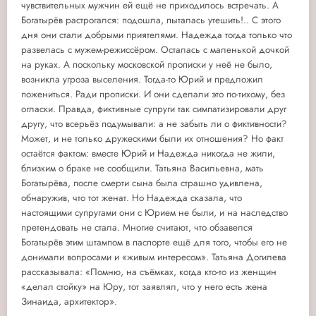
чувствительных мужчин ей ещё не приходилось встречать. А
Богатырёв растрогался: подошла, пыталась утешить!.. С этого
дня они стали добрыми приятелями. Надежда тогда только что
развелась с мужем-режиссёром. Осталась с маленькой дочкой
на руках. А поскольку московской прописки у неё не было,
возникла угроза выселения. Тогда-то Юрий и предложил
пожениться. Ради прописки. И они сделали это по-тихому, без
огласки. Правда, фиктивные супруги так симпатизировали друг
другу, что всерьёз подумывали: а не забыть ли о фиктивности?
Может, и не только дружескими были их отношения? Но факт
остаётся фактом: вместе Юрий и Надежда никогда не жили,
близким о браке не сообщили. Татьяна Васильевна, мать
Богатырёва, после смерти сына была страшно удивлена,
обнаружив, что тот женат. Но Надежда сказала, что
настоящими супругами они с Юрием не были, и на наследство
претендовать не стала. Многие считают, что обзавелся
Богатырёв этим штампом в паспорте ещё для того, чтобы его не
донимали вопросами и «живым интересом». Татьяна Догилева
рассказывала: «Помню, на съёмках, когда кто-то из женщин
«делал стойку» на Юру, тот заявлял, что у него есть жена
Зинаида, архитектор».