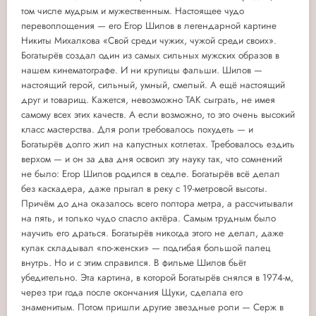
том числе мудрым и мужественным. Настоящее чудо
перевоплощения — его Егор Шилов в легендарной картине
Никиты Михалкова «Свой среди чужих, чужой среди своих».
Богатырёв создал один из самых сильных мужских образов в
нашем кинематографе. И ни крупицы фальши. Шилов —
настоящий герой, сильный, умный, смелый. А ещё настоящий
друг и товарищ. Кажется, невозможно ТАК сыграть, не имея
самому всех этих качеств. А если возможно, то это очень высокий
класс мастерства. Для роли требовалось похудеть — и
Богатырёв долго жил на капустных котлетах. Требовалось ездить
верхом — и он за два дня освоил эту науку так, что сомнений
не было: Егор Шилов родился в седле. Богатырёв всё делал
без каскадера, даже прыгал в реку с 19-метровой высоты.
Причём до дна оказалось всего полтора метра, а рассчитывали
на пять, и только чудо спасло актёра. Самым трудным было
научить его драться. Богатырёв никогда этого не делал, даже
кулак складывал «по-женски» — подгибая большой палец
внутрь. Но и с этим справился. В фильме Шилов бьёт
убедительно. Эта картина, в которой Богатырёв снялся в 1974-м,
через три года после окончания Щуки, сделала его
знаменитым. Потом пришли другие звездные роли — Серж в