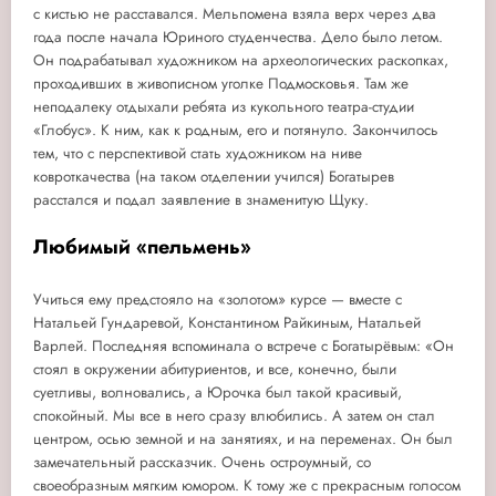
с кистью не расставался. Мельпомена взяла верх через два
года после начала Юриного студенчества. Дело было летом.
Он подрабатывал художником на археологических раскопках,
проходивших в живописном уголке Подмосковья. Там же
неподалеку отдыхали ребята из кукольного театра-студии
«Глобус». К ним, как к родным, его и потянуло. Закончилось
тем, что с перспективой стать художником на ниве
ковроткачества (на таком отделении учился) Богатырев
расстался и подал заявление в знаменитую Щуку.
Любимый «пельмень»
Учиться ему предстояло на «золотом» курсе — вместе с
Натальей Гундаревой, Константином Райкиным, Натальей
Варлей. Последняя вспоминала о встрече с Богатырёвым: «Он
стоял в окружении абитуриентов, и все, конечно, были
суетливы, волновались, а Юрочка был такой красивый,
спокойный. Мы все в него сразу влюбились. А затем он стал
центром, осью земной и на занятиях, и на переменах. Он был
замечательный рассказчик. Очень остроумный, со
своеобразным мягким юмором. К тому же с прекрасным голосом