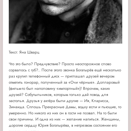
Текст: Яна Шварц
Что это было? Предчувствие? Просто неосторожное слово
сорвалось с губ?.. После этого звонка Богатырёв ещё несколько
раз крутил телефонный диск — приглашал друзей вечером
отметить гонорар, полученный за «Очи чёрные». Долларовый
(фильм-то был наполовину «импортный»)! Впрочем, каких
друзей? Собутыльников, которым только дай повод для
застолья. Друзья у актёра были другие — Ия, Кларисса,
Зинаида. Сплошь Прекрасные Дамы, водку если и пьющие, то
умеренно. Но никого из них он в гости не позвал. На то были
свои причины. И одна из них — желание напиться. Женщины,
дорогие сердцу Юрия Богатырёва, в нетрезвом состоянии его