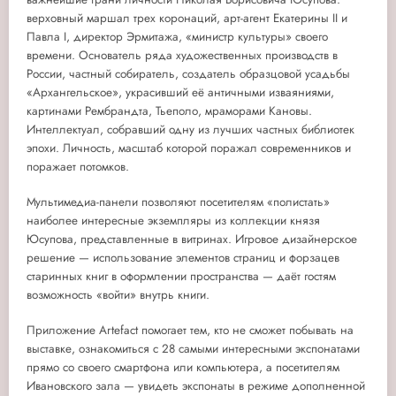
верховный маршал трех коронаций, арт-агент Екатерины II и
Павла I, директор Эрмитажа, «министр культуры» своего
времени. Основатель ряда художественных производств в
России, частный собиратель, создатель образцовой усадьбы
«Архангельское», украсивший её античными изваяниями,
картинами Рембрандта, Тьеполо, мраморами Кановы.
Интеллектуал, собравший одну из лучших частных библиотек
эпохи. Личность, масштаб которой поражал современников и
поражает потомков.
Мультимедиа-панели позволяют посетителям «полистать»
наиболее интересные экземпляры из коллекции князя
Юсупова, представленные в витринах. Игровое дизайнерское
решение — использование элементов страниц и форзацев
старинных книг в оформлении пространства — даёт гостям
возможность «войти» внутрь книги.
Приложение Artefact помогает тем, кто не сможет побывать на
выставке, ознакомиться с 28 самыми интересными экспонатами
прямо со своего смартфона или компьютера, а посетителям
Ивановского зала — увидеть экспонаты в режиме дополненной