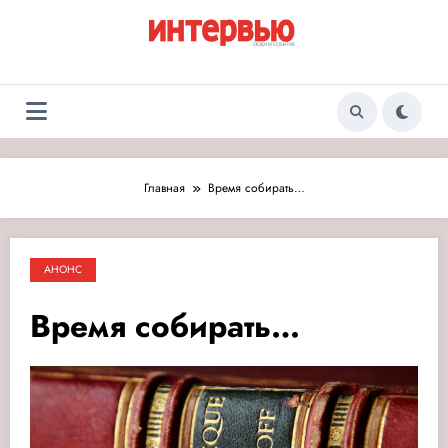
Перейти
к
содержимому
Журнал «Интервью:
Люди и события
Люди и события»
Главная
Время собирать…
АНОНС
Время собирать…