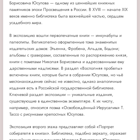
Борисовича Юсупова — одному из ценнейших книжных
памятников эпохи Просвещения в России. В XVIII — начале XIX
веков именно библиотека была важнейшей частью, сердцем
усадебного мира.
В экспозицию вошли первопечатные книги — инкунабулы и
палеотипы. Великолепно оформленные тома знаменитых
издательских домов: Этьенна, Фробена, Альдов, Бодони;
альбомы с гравюрами, составленные по распоряжению князя,
книги с пометами Николая Борисовича и адресованными ему
дарственными надписями. В раздел «Восполняя пробелы»
включены книги, которые были в собрании Юсупова, но чьё
местонахождение сейчас не известно, однако аналогичные
издания есть в Российской государственной библиотеке.
Ключевой раздел экспозиции — уникальные издания,
существующие в единственном экземпляре. К их числу,
например, относится поэма «Освобождённый Иерусалим» Т.
Тассо с рисунками крепостных Юсупова.
Экспозиция второго этажа представляет собой «Портрет
собирателя в книгах». Библиотека, подобно зеркалу, отражает
важнейшие грани личности Николая Борисовича Юсупова: