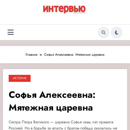
Перейти
к
содержимому
Журнал «Интервью:
Люди и события
Люди и события»
Главная
Софья Алексеевна: Мятежная царевна
ИСТОРИЯ
Софья Алексеевна:
Мятежная царевна
Сестра Петра Великого — царевна Софья семь лет правила
Россией. Но в борьбе за власть с братом победа оказалась не