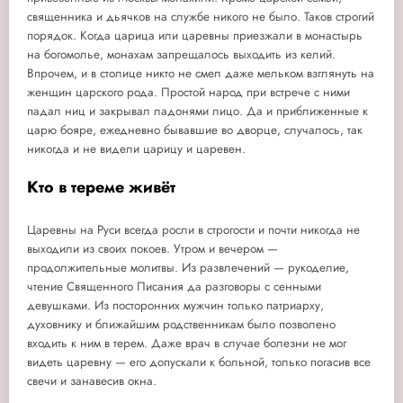
священника и дьячков на службе никого не было. Таков строгий
порядок. Когда царица или царевны приезжали в монастырь
на богомолье, монахам запрещалось выходить из келий.
Впрочем, и в столице никто не смел даже мельком взглянуть на
женщин царского рода. Простой народ при встрече с ними
падал ниц и закрывал ладонями лицо. Да и приближенные к
царю бояре, ежедневно бывавшие во дворце, случалось, так
никогда и не видели царицу и царевен.
Кто в тереме живёт
Царевны на Руси всегда росли в строгости и почти никогда не
выходили из своих покоев. Утром и вечером —
продолжительные молитвы. Из развлечений — рукоделие,
чтение Священного Писания да разговоры с сенными
девушками. Из посторонних мужчин только патриарху,
духовнику и ближайшим родственникам было позволено
входить к ним в терем. Даже врач в случае болезни не мог
видеть царевну — его допускали к больной, только погасив все
свечи и занавесив окна.