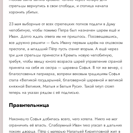
стрельцы вернулись в свои слободы, и столица начала
хоронить убитых.
23 мая выборные от всех стрелецких полков подали в Думу
челобитную, чтобы помимо Петра был назначен царем ещё и
Иван. Долго ждать ответа им не пришлось. Посовещавшись,
все дружно решили — быть Ивану первым царём на отцовском
престоле, а младший Пётр пусть станет вторым. А ещё через
три дня стрельцы принесли в Кремль новую челобитную,
требуя, чтобы ввиду юного возраста царей управление страной
приняла на себя их сестра — царевна Софья. В тот же вечер, с
благословенья патриарха, вопреки вековым традициям Софья
стала «Великой государыней, благоверной царевной и великой
княжной Великия, Малыя и Белыя Руси». Такой титул стоял
теперь на указах рядом с её подписью.
Правительница
Наконец-то Софья добилась всего, чего хотела. Никто не мог
ограничить её власть. Слабоумный Иван тихо угасал в дальних
покоях дворца. Пётр с матерью Натальей Кирилловной жил в