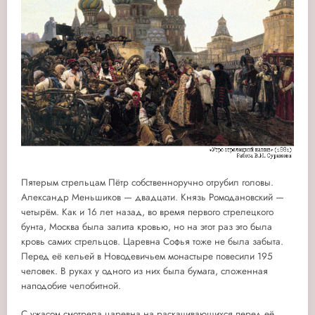
Пятерым стрельцам Пётр собственноручно отрубил головы.
Александр Меньшиков — двадцати. Князь Ромодановский —
четырём. Как и 16 лет назад, во время первого стрелецкого
бунта, Москва была залита кровью, но на этот раз это была
кровь самих стрельцов. Царевна Софья тоже не была забыта.
Перед её кельей в Новодевичьем монастыре повесили 195
человек. В руках у одного из них была бумага, сложенная
наподобие челобитной.
С ужасом смотрела царевна на раскачивающихся перед её