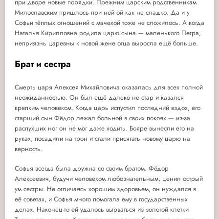
при дворе новые порядки. Прежним царским родственникам
Милославским пришлось при ней ой как не сладко. Да и у
Софьи тёплых отношений с мачехой тоже не сложилось. А когда
Наталья Кирилловна родила царю сына — маленького Петра,
неприязнь царевны к новой жене отца выросла ещё больше.
Брат и сестра
Смерть царя Алексея Михайловича оказалась для всех полной
неожиданностью. Он был ещё далеко не стар и казался
крепким человеком. Когда царь испустил последний вздох, его
старший сын Фёдор лежал больной в своих покоях — из-за
распухших ног он не мог даже ходить. Бояре вынесли его на
руках, посадили на трон и стали присягать новому царю на
верность.
Софья всегда была дружна со своим братом. Фёдор
Алексеевич, будучи человеком любознательным, ценил острый
ум сестры. Не отличаясь хорошим здоровьем, он нуждался в
её советах, и Софья много помогала ему в государственных
делах. Наконец-то ей удалось вырваться из золотой клетки