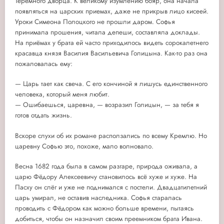
Теремного дворца. К великому изумлению бояр, она начала
появляться на царских приемах, даже не прикрыв лицо кисеей.
Уроки Симеона Полоцкого не прошли даром. Софья
принимала прошения, читала депеши, составляла доклады.
На приёмах у брата ей часто приходилось видеть сорокалетнего
красавца князя Василия Васильевича Голицына. Как-то раз она
пожаловалась ему:
— Царь тает как свеча. С его кончиной я лишусь единственного
человека, который меня любит.
— Ошибаешься, царевна, — возразил Голицын, — за тебя я
готов отдать жизнь.
Вскоре слухи об их романе расползались по всему Кремлю. Но
царевну Софью это, похоже, мало волновало.
Весна 1682 года была в самом разгаре, природа оживала, а
царю Фёдору Алексеевичу становилось всё хуже и хуже. На
Пасху он слёг и уже не поднимался с постели. Двадцатилетний
царь умирал, не оставив наследника. Софья старалась
проводить с Фёдором как можно больше времени, пытаясь
добиться, чтобы он назначил своим преемником брата Ивана.