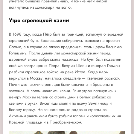
угнетало бывшую правительницу, и тонкие нити интриг
потянулись из монастыря на волю.
Утро стрелецкой казни
В 1698 году, когда Пётр был за границей, вспыхнул очередной
стрелецкий бунт. Восставшие собирались возвести на престол
Софью, а в случае её отказа предложить стать царем Василию
Голицыну. После девяти лет монастырской жизни перед
царевной вновь забрезжила надежда. Но бунт был подавлен
ещё до возвращения Петра. Боярин Шеин и генерал Гордон
разбили стрелецкое войско на реке Истре. Когда царь
вернулся в Москву, началось следствие — «великий розыск».
Почти две тысячи стрельцов были схвачены и брошены в
застенок. А потом начались казни. Рано утром потянулись к
центру Москвы телеги со стрельцами в белых рубахах со
свечами в руках. Виселицы стояли по всему Земляному и
Белому городу. Но вешали только рядовых стрельцов.
Активным участникам бунта рубили головы и колесовали их на
Красной площади и в Преображенском.