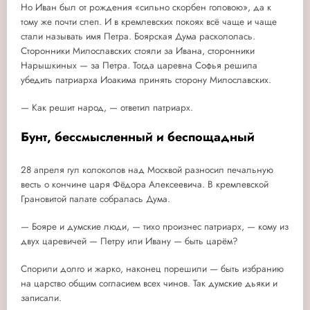
Но Иван был от рождения «сильно скорбен головою», да к
тому же почти слеп. И в кремлевских покоях всё чаще и чаще
стали называть имя Петра. Боярская Дума раскололась.
Сторонники Милославских стояли за Ивана, сторонники
Нарышкиных — за Петра. Тогда царевна Софья решила
убедить патриарха Иоакима принять сторону Милославских.
— Как решит народ, — ответил патриарх.
Бунт, бессмысленный и беспощадный
28 апреля гул колоколов над Москвой разносил печальную
весть о кончине царя Фёдора Алексеевича. В кремлевской
Грановитой палате собралась Дума.
— Бояре и думские люди, — тихо произнес патриарх, — кому из
двух царевичей — Петру или Ивану — быть царём?
Спорили долго и жарко, наконец порешили — быть избранию
на царство общим согласием всех чинов. Так думские дьяки и
записали.