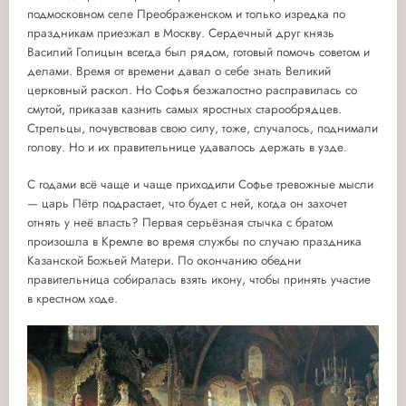
подмосковном селе Преображенском и только изредка по
праздникам приезжал в Москву. Сердечный друг князь
Василий Голицын всегда был рядом, готовый помочь советом и
делами. Время от времени давал о себе знать Великий
церковный раскол. Но Софья безжалостно расправилась со
смутой, приказав казнить самых яростных старообрядцев.
Стрельцы, почувствовав свою силу, тоже, случалось, поднимали
голову. Но и их правительнице удавалось держать в узде.
С годами всё чаще и чаще приходили Софье тревожные мысли
— царь Пётр подрастает, что будет с ней, когда он захочет
отнять у неё власть? Первая серьёзная стычка с братом
произошла в Кремле во время службы по случаю праздника
Казанской Божьей Матери. По окончанию обедни
правительница собиралась взять икону, чтобы принять участие
в крестном ходе.