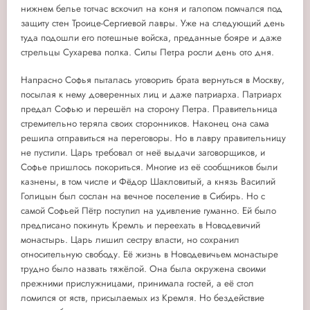
нижнем белье тотчас вскочил на коня и галопом помчался под
защиту стен Троице-Сергиевой лавры. Уже на следующий день
туда подошли его потешные войска, преданные бояре и даже
стрельцы Сухарева полка. Силы Петра росли день ото дня.
Напрасно Софья пыталась уговорить брата вернуться в Москву,
посылая к нему доверенных лиц и даже патриарха. Патриарх
предал Софью и перешёл на сторону Петра. Правительница
стремительно теряла своих сторонников. Наконец она сама
решила отправиться на переговоры. Но в лавру правительницу
не пустили. Царь требовал от неё выдачи заговорщиков, и
Софье пришлось покориться. Многие из её сообщников были
казнены, в том числе и Фёдор Шакловитый, а князь Василий
Голицын был сослан на вечное поселение в Сибирь. Но с
самой Софьей Пётр поступил на удивление гуманно. Ей было
предписано покинуть Кремль и переехать в Новодевичий
монастырь. Царь лишил сестру власти, но сохранил
относительную свободу. Её жизнь в Новодевичьем монастыре
трудно было назвать тяжёлой. Она была окружена своими
прежними прислужницами, принимала гостей, а её стол
ломился от яств, присылаемых из Кремля. Но бездействие