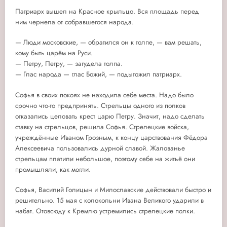
Патриарх вышел на Красное крыльцо. Вся площадь перед
ним чернела от собравшегося народа.
— Люди московские, — обратился он к толпе, — вам решать,
кому быть царём на Руси.
— Петру, Петру, — загудела толпа.
— Глас народа — глас Божий, — подытожил патриарх.
Софья в своих покоях не находила себе места. Надо было
срочно что-то предпринять. Стрельцы одного из полков
отказались целовать крест царю Петру. Значит, надо сделать
ставку на стрельцов, решила Софья. Стрелецкие войска,
учреждённые Иваном Грозным, к концу царствования Фёдора
Алексеевича пользовались дурной славой. Жалованье
стрельцам платили небольшое, поэтому себе на житьё они
промышляли, как могли.
Софья, Василий Голицын и Милославские действовали быстро и
решительно. 15 мая с колокольни Ивана Великого ударили в
набат. Отовсюду к Кремлю устремились стрелецкие полки.