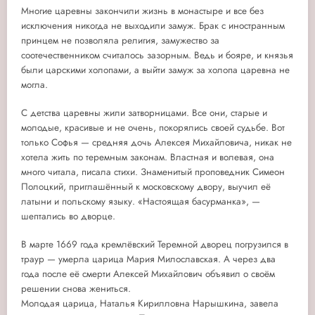
Многие царевны закончили жизнь в монастыре и все без
исключения никогда не выходили замуж. Брак с иностранным
принцем не позволяла религия, замужество за
соотечественником считалось зазорным. Ведь и бояре, и князья
были царскими холопами, а выйти замуж за холопа царевна не
могла.
С детства царевны жили затворницами. Все они, старые и
молодые, красивые и не очень, покорялись своей судьбе. Вот
только Софья — средняя дочь Алексея Михайловича, никак не
хотела жить по теремным законам. Властная и волевая, она
много читала, писала стихи. Знаменитый проповедник Симеон
Полоцкий, приглашённый к московскому двору, выучил её
латыни и польскому языку. «Настоящая басурманка», —
шептались во дворце.
В марте 1669 года кремлёвский Теремной дворец погрузился в
траур — умерла царица Мария Милославская. А через два
года после её смерти Алексей Михайлович объявил о своём
решении снова жениться.
Молодая царица, Наталья Кирилловна Нарышкина, завела