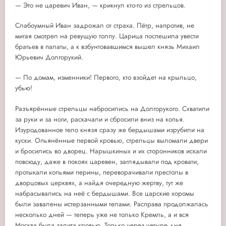
— Это не царевич Иван, — крикнул кто-то из стрельцов.
Слабоумный Иван задрожал от страха. Пётр, напротив, не
мигая смотрел на ревущую толпу. Царица поспешила увести
братьев в палаты, а к взбунтовавшимся вышел князь Михаил
Юрьевич Долгорукий.
— По домам, изменники! Первого, кто взойдет на крыльцо,
убью!
Разъярённые стрельцы набросились на Долгорукого. Схватили
за руки и за ноги, раскачали и сбросили вниз на копья.
Изуродованное тело князя сразу же бердышами изрубили на
куски. Опьянённые первой кровью, стрельцы выломали двери
и бросились во дворец. Нарышкиных и их сторонников искали
повсюду, даже в покоях царевен, заглядывали под кровати,
протыкали копьями перины, переворачивали престолы в
дворцовых церквях, а найдя очередную жертву, тут же
набрасывались на неё с бердышами. Все царские хоромы
были завалены истерзанными телами. Расправа продолжалась
несколько дней — теперь уже не только Кремль, а и вся
Москва была залита кровью. Только через четыре дня