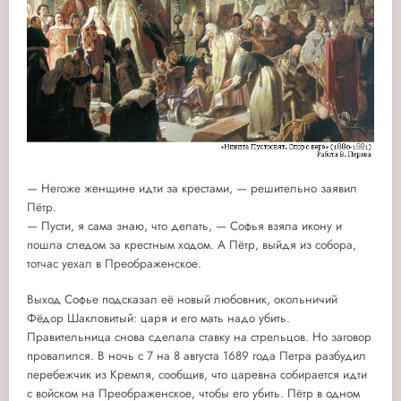
— Негоже женщине идти за крестами, — решительно заявил
Пётр.
— Пусти, я сама знаю, что делать, — Софья взяла икону и
пошла следом за крестным ходом. А Пётр, выйдя из собора,
тотчас уехал в Преображенское.
Выход Софье подсказал её новый любовник, окольничий
Фёдор Шакловитый: царя и его мать надо убить.
Правительница снова сделала ставку на стрельцов. Но заговор
провалился. В ночь с 7 на 8 августа 1689 года Петра разбудил
перебежчик из Кремля, сообщив, что царевна собирается идти
с войском на Преображенское, чтобы его убить. Пётр в одном