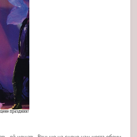
ать, ей мешать. Раньше на сцене нам места обеим