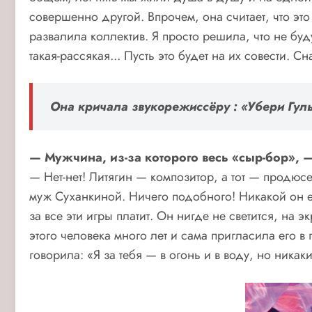
совершенно другой. Впрочем, она считает, что это
развалила коллектив. Я просто решила, что не буду
такая-рассякая... Пусть это будет на их совести. С
Она кричала звукорежиссёру : «Убери Гульк
— Мужчина, из-за которого весь «сыр-бор», —
— Нет-нет! Литягин — композитор, а тот — продюсе
муж Суханкиной. Ничего подобного! Никакой он ей
за все эти игры платит. Он нигде не светится, на
этого человека много лет и сама пригласила его в
говорила: «Я за тебя — в огонь и в воду, но ника