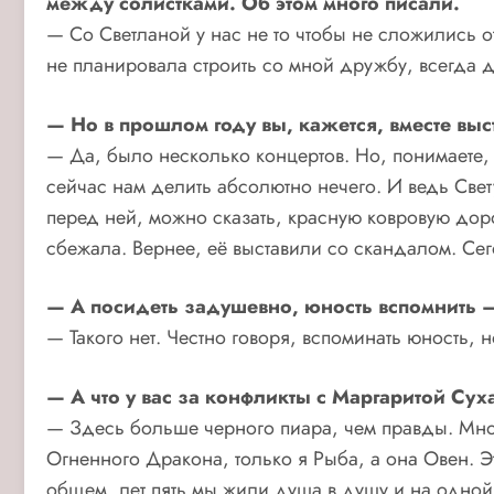
между солистками. Об этом много писали.
— Со Светланой у нас не то чтобы не сложились 
не планировала строить со мной дружбу, всегда 
— Но в прошлом году вы, кажется, вместе вы
— Да, было несколько концертов. Но, понимаете,
сейчас нам делить абсолютно нечего. И ведь Свет
перед ней, можно сказать, красную ковровую дор
сбежала. Вернее, её выставили со скандалом. Се
— А посидеть задушевно, юность вспомнить —
— Такого нет. Честно говоря, вспоминать юность, 
— А что у вас за конфликты с Маргаритой Су
— Здесь больше черного пиара, чем правды. Мног
Огненного Дракона, только я Рыба, а она Овен. Эт
общем, лет пять мы жили душа в душу и на одной 