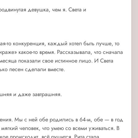
одвинутая девушка, чем я. Света и
я-то конкуренция, каждый хотел быть лучше, то
раже» какое-то время. Рассказывала, что сначала
месяца показали свое истинное лицо. И Света
ько песен сделали вместе.
няшняя и даже завтрашняя.
ния. Мы с ней обе родились в 64-м, обе — в год
мягкий человек, что умею со всеми уживаться. В
ое происходит, всё рушится. Рита стала