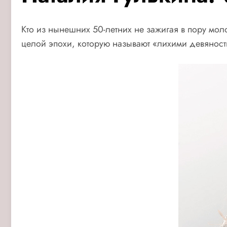
Кто из нынешних 50-летних не зажигая в пору мол
целой эпохи, которую называют «лихими девянос