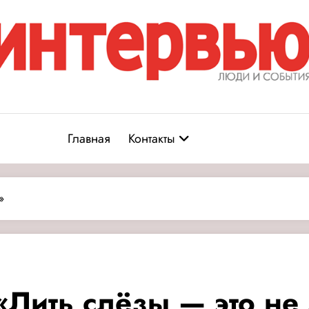
Журнал «Интервью: Люди и соб
юди и события
Главная
Контакты
»
«Лить слёзы — это не