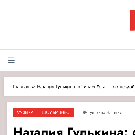
Перейти
к
содержимому
Л
Главная
Наталия Гулькина: «Лить слёзы — это не моё
МУЗЫКА
ШОУ-БИЗНЕС
Гулькина Наталия
Наталия Гулькина: 