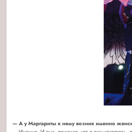
— А у Маргариты к нему возник именно женс
— Именно. И она, понимая, что я ему нравлюсь, в