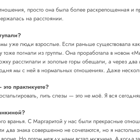
отношения, просто она была более раскрепощенная и пр
держалась на расстоянии.
ступали?
 мы уже люди взрослые. Если раньше существовала кака
у тоже погнали из группы. Она проработала в новом «Ми
ожку расстилали и золотые горы обещали, а через два 
годня мы с ней в нормальных отношениях. Даже нескол
 это практикуете?
ностальгировать, лить слезы — это не моё. Я вся сегод
ханкиной?
о вранья. С Маргаритой у нас были прекрасные отноше
и два знака совершенно не сочетаются, но я настолько 
волне. Но потом между нами встал мужчина. А когда так