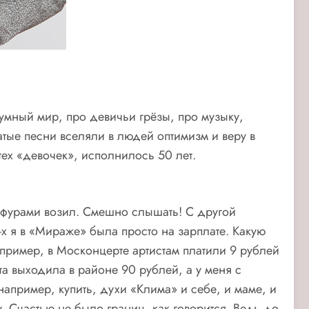
зумный мир, про девичьи грёзы, про музыку,
тые песни вселяли в людей оптимизм и веру в
ех «девочек», исполнилось 50 лет.
е фурами возил. Смешно слышать! С другой
-х я в «Мираже» была просто на зарплате. Какую
апример, в Москонцерте артистам платили 9 рублей
а выходила в районе 90 рублей, а у меня с
апример, купить, духи «Клима» и себе, и маме, и
. Счастью не было границ, как говорится. Ведь до