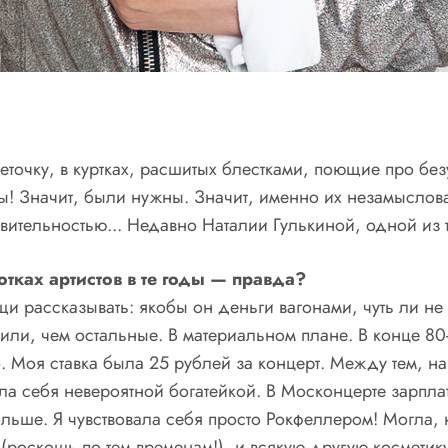
сеточку, в куртках, расшитых блестками, поющие про бе
ы! Значит, были нужны. Значит, именно их незамыслова
ительностью... Недавно Наталии Гулькиной, одной из т
тках артистов в те годы — правда?
щи рассказывать: якобы он деньги вагонами, чуть ли н
жили, чем остальные. В материальном плане. В конце 80
. Моя ставка была 25 рублей за концерт. Между тем, н
ла себя невероятной богатейкой. В Москонцерте зарплат
ьше. Я чувствовала себя просто Рокфеллером! Могла, н
роскошь по тем временам!), и всякую другую косметику