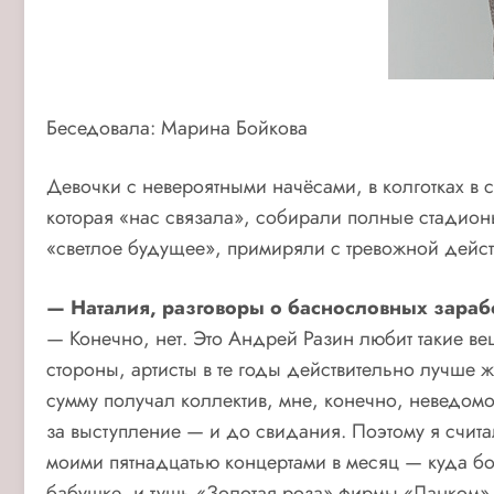
Беседовала: Марина Бойкова
Девочки с невероятными начёсами, в колготках в 
которая «нас связала», собирали полные стадион
«светлое будущее», примиряли с тревожной действ
— Наталия, разговоры о баснословных зарабо
— Конечно, нет. Это Андрей Разин любит такие ве
стороны, артисты в те годы действительно лучше 
сумму получал коллектив, мне, конечно, неведомо
за выступление — и до свидания. Поэтому я счита
моими пятнадцатью концертами в месяц — куда бол
бабушке, и тушь «Золотая роза» фирмы «Ланком» (