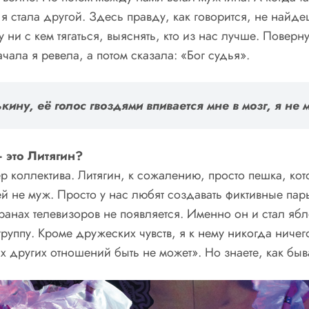
 я стала другой. Здесь правду, как говорится, не найд
 ни с кем тягаться, выяснять, кто из нас лучше. Поверну
начала я ревела, а потом сказала: «Бог судья».
ину, её голос гвоздями впивается мне в мозг, я не 
 это Литягин?
р коллектива. Литягин, к сожалению, просто пешка, кот
 не муж. Просто у нас любят создавать фиктивные пары
 экранах телевизоров не появляется. Именно он и стал я
 группу. Кроме дружеских чувств, я к нему никогда ниче
ких других отношений быть не может». Но знаете, как бы