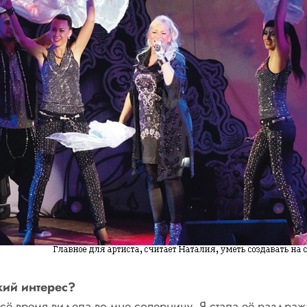
кий интерес?
сё время видела во мне соперницу. Я стала её раздраж