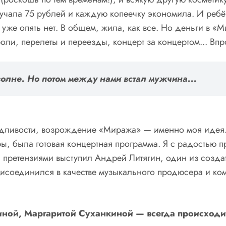
учала 75 рублей и каждую копеечку экономила. И ребён
г уже опять нет. В общем, жила, как все. Но деньги в 
оли, перелеты и переезды, концерт за концертом... Вп
волне. Но потом между нами встал мужчина...
аведливости, возрождение «Миража» — именно моя идея
ры, была готовая концертная программа. Я с радостью 
 претензиями выступил Андрей Литягин, один из созда
рисоединился в качестве музыкального продюсера и ком
ной, Маргаритой Суханкиной — всегда происходил