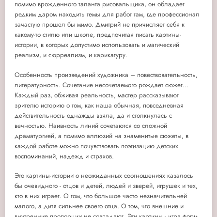
помимо врожденного таланта рисовальщика, он обладает
редким даром находить темы для работ там, где профессионал
зачастую прошел бы мимо. Дмитрий не причисляет себя к
какому-то стилю или школе, предпочитая писать картины-
истории, в которых допустимо использовать и магический
реализм, и сюрреализм, и карикатуру.
Особенность произведений художника – повествовательность,
литературность. Сочетание несочетаемого рождает сюжет...
Каждый раз, обживая реальность, мастер рассказывают
зрителю историю о том, как наша обычная, повседневная
действительность однажды взяла, да и столкнулась с
вечностью. Наивность линий сочетаются со сложной
драматургией, а помимо аллюзий на знаменитые сюжеты, в
каждой работе можно почувствовать поэтизацию детских
воспоминаний, надежд и страхов.
Это картины-истории о неожиданных соотношениях казалось
бы очевидного - отцов и детей, людей и зверей, игрушек и тех,
кто в них играет. О том, что большое часто незначительней
малого, а дитя сильнее своего отца. О том, что внешние и
внутренние пропорции не совпадают. Эти картины - игра форм