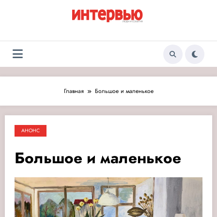
Перейти
к
содержимому
Журнал «Интервью:
Люди и события
Люди и события»
Главная
Большое и маленькое
АНОНС
Большое и маленькое