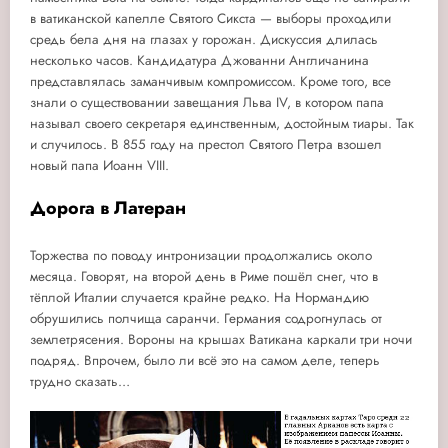
в ватиканской капелле Святого Сикста — выборы проходили
средь бела дня на глазах у горожан. Дискуссия длилась
несколько часов. Кандидатура Джованни Англичанина
представлялась заманчивым компромиссом. Кроме того, все
знали о существовании завещания Льва IV, в котором папа
называл своего секретаря единственным, достойным тиары. Так
и случилось. В 855 году на престол Святого Петра взошел
новый папа Иоанн VIII.
Дорога в Латеран
Торжества по поводу интронизации продолжались около
месяца. Говорят, на второй день в Риме пошёл снег, что в
тёплой Италии случается крайне редко. На Нормандию
обрушились полчища саранчи. Германия содрогнулась от
землетрясения. Вороны на крышах Ватикана каркали три ночи
подряд. Впрочем, было ли всё это на самом деле, теперь
трудно сказать…