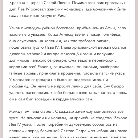
дракона в церкви Святой Лючии. Помимо всех этих праведных
дел Лев IV основал женский монастырь, где монахинями были
самые красивые девушки Рима.
Узнав о молодом учёном богослове, прибывшем из Афин, папа
захотел его увидеть. Когда Агнессу ввели в покои понтифика,
она опустилась на колени и, как того требовал ритуал,
поцеловала туфлю Льва IV. Глава христианской церкви остался
доволен встречей и вскоре Агнесса-Джованни получила
должность папского секретаря. Она ведала перепиской с
королями всей Европы, занималась финансами, разбирала
тайные архивы, принимала прошения, готовила папские указы.
У молодого секретаря не было ни родственников, ни
любовниц. Он ничего не просил лично для себя. Ему быстро
удалось расположить к себе большинство кардиналов, а потом
он и сам был возведён в кардинальский сан.
Между тем папа старел. С каждым днём ему становилось всё
хуже. Не помогали ни молитвы, ни врачебные средства. Вскоре
Лев IV умер. После погребения духовенство собралось на
площади перед базиликой Святого Петра для избрания нового
наместника Бога на земле. Тогда кардиналов ещё не запирали