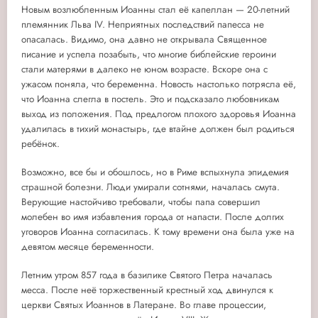
Новым возлюбленным Иоанны стал её капеллан — 20-летний
племянник Льва IV. Неприятных последствий папесса не
опасалась. Видимо, она давно не открывала Священное
писание и успела позабыть, что многие библейские героини
стали матерями в далеко не юном возрасте. Вскоре она с
ужасом поняла, что беременна. Новость настолько потрясла её,
что Иоанна слегла в постель. Это и подсказало любовникам
выход из положения. Под предлогом плохого здоровья Иоанна
удалилась в тихий монастырь, где втайне должен был родиться
ребёнок.
Возможно, все бы и обошлось, но в Риме вспыхнула эпидемия
страшной болезни. Люди умирали сотнями, началась смута.
Верующие настойчиво требовали, чтобы папа совершил
молебен во имя избавления города от напасти. После долгих
уговоров Иоанна согласилась. К тому времени она была уже на
девятом месяце беременности.
Летним утром 857 года в базилике Святого Петра началась
месса. После неё торжественный крестный ход двинулся к
церкви Святых Иоаннов в Латеране. Во главе процессии,