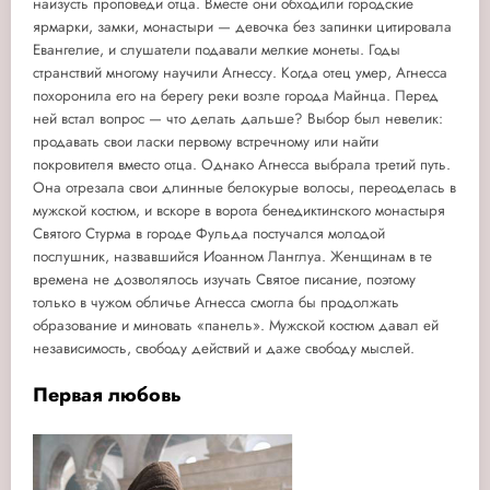
наизусть проповеди отца. Вместе они обходили городские
ярмарки, замки, монастыри — девочка без запинки цитировала
Евангелие, и слушатели подавали мелкие монеты. Годы
странствий многому научили Агнессу. Когда отец умер, Агнесса
похоронила его на берегу реки возле города Майнца. Перед
ней встал вопрос — что делать дальше? Выбор был невелик:
продавать свои ласки первому встречному или найти
покровителя вместо отца. Однако Агнесса выбрала третий путь.
Она отрезала свои длинные белокурые волосы, переоделась в
мужской костюм, и вскоре в ворота бенедиктинского монастыря
Святого Стурма в городе Фульда постучался молодой
послушник, назвавшийся Иоанном Ланглуа. Женщинам в те
времена не дозволялось изучать Святое писание, поэтому
только в чужом обличье Агнесса смогла бы продолжать
образование и миновать «панель». Мужской костюм давал ей
независимость, свободу действий и даже свободу мыслей.
Первая любовь