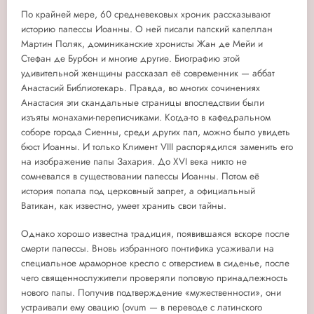
По крайней мере, 60 средневековых хроник рассказывают
историю папессы Иоанны. О ней писали папский капеллан
Мартин Поляк, доминиканские хронисты Жан де Мейи и
Стефан де Бурбон и многие другие. Биографию этой
удивительной женщины рассказал её современник — аббат
Анастасий Библиотекарь. Правда, во многих сочинениях
Анастасия эти скандальные страницы впоследствии были
изъяты монахами-переписчиками. Когда-то в кафедральном
соборе города Сиенны, среди других пап, можно было увидеть
бюст Иоанны. И только Климент VIII распорядился заменить его
на изображение папы Захария. До XVI века никто не
сомневался в существовании папессы Иоанны. Потом её
история попала под церковный запрет, а официальный
Ватикан, как известно, умеет хранить свои тайны.
Однако хорошо известна традиция, появившаяся вскоре после
смерти папессы. Вновь избранного понтифика усаживали на
специальное мраморное кресло с отверстием в сиденье, после
чего священнослужители проверяли половую принадлежность
нового папы. Получив подтверждение «мужественности», они
устраивали ему овацию (ovum — в переводе с латинского