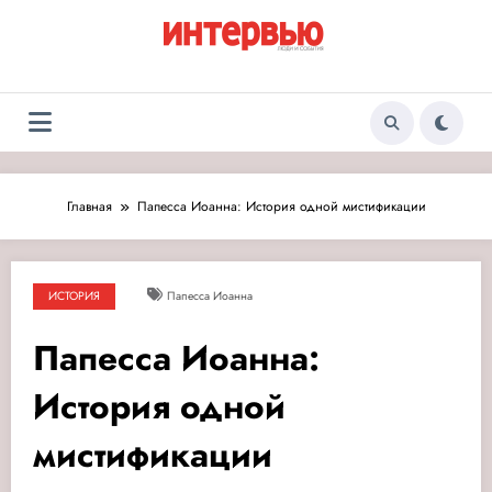
Перейти
к
содержимому
Журнал «Интервью:
Люди и события
Люди и события»
Главная
Папесса Иоанна: История одной мистификации
ИСТОРИЯ
Папесса Иоанна
Папесса Иоанна:
История одной
мистификации