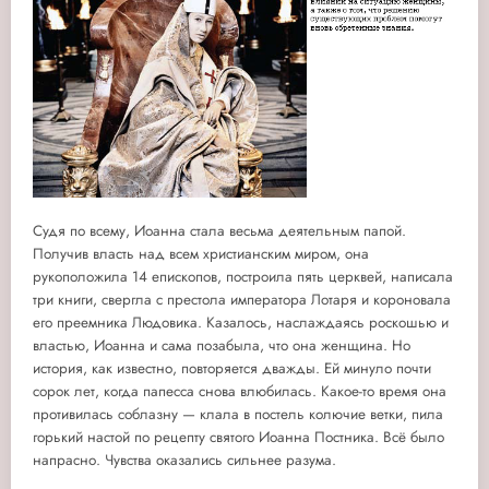
Судя по всему, Иоанна стала весьма деятельным папой.
Получив власть над всем христианским миром, она
рукоположила 14 епископов, построила пять церквей, написала
три книги, свергла с престола императора Лотаря и короновала
его преемника Людовика. Казалось, наслаждаясь роскошью и
властью, Иоанна и сама позабыла, что она женщина. Но
история, как известно, повторяется дважды. Ей минуло почти
сорок лет, когда папесса снова влюбилась. Какое-то время она
противилась соблазну — клала в постель колючие ветки, пила
горький настой по рецепту святого Иоанна Постника. Всё было
напрасно. Чувства оказались сильнее разума.