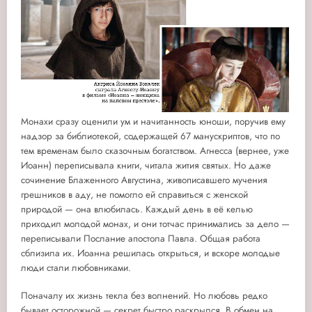
Монахи сразу оценили ум и начитанность юноши, поручив ему
надзор за библиотекой, содержащей 67 манускриптов, что по
тем временам было сказочным богатством. Агнесса (вернее, уже
Иоанн) переписывала книги, читала жития святых. Но даже
сочинение Блаженного Августина, живописавшего мучения
грешников в аду, не помогло ей справиться с женской
природой — она влюбилась. Каждый день в её келью
приходил молодой монах, и они тотчас принимались за дело —
переписывали Послание апостола Павла. Общая работа
сблизила их. Иоанна решилась открыться, и вскоре молодые
люди стали любовниками.
Поначалу их жизнь текла без волнений. Но любовь редко
бывает осторожной — секрет быстро раскрылся. В обмен на