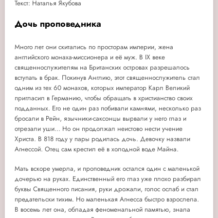
Текст: Наталья Якубова
Дочь проповедника
Много лет они скитались по просторам империи, жена
английского монаха-миссионера и её муж. В IX веке
священнослужителям на Британских островах разрешалось
вступать в брак. Покинув Англию, этот священнослужитель стал
одним из тех 60 монахов, которых император Карл Великий
пригласил в Германию, чтобы обращать в христианство своих
подданных. Его не один раз побивали камнями, несколько раз
бросали в Рейн, язычники-саксонцы вырвали у него глаз и
отрезали уши... Но он продолжал неистово нести учение
Христа. В 818 году у пары родилась дочь. Девочку назвали
Агнессой. Отец сам крестил её в холодной воде Майна.
Мать вскоре умерла, и проповедник остался один с маленькой
дочерью на руках. Единственный его глаз уже плохо разбирал
буквы Священного писания, руки дрожали, голос ослаб и стал
предательски тихим. Но маленькая Агнесса быстро взрослела.
В восемь лет она, обладая феноменальной памятью, знала