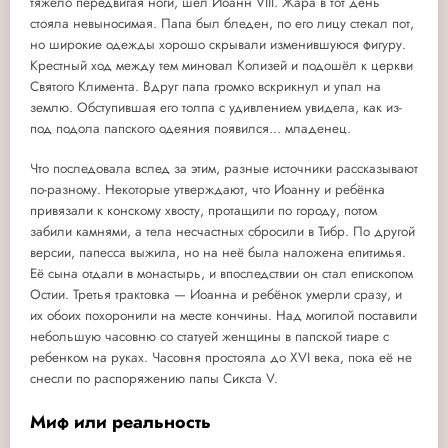
тяжело передвигая ноги, шёл Иоанн VIII. Жара в тот день
стояла невыносимая. Папа был бледен, по его лицу стекал пот,
но широкие одежды хорошо скрывали изменившуюся фигуру.
Крестный ход между тем миновал Колизей и подошёл к церкви
Святого Климента. Вдруг папа громко вскрикнул и упал на
землю. Обступившая его толпа с удивлением увидела, как из-
под подола папского одеяния появился... младенец.
Что последовала вслед за этим, разные источники рассказывают
по-разному. Некоторые утверждают, что Иоанну и ребёнка
привязали к конскому хвосту, протащили по городу, потом
забили камнями, а тела несчастных сбросили в Тибр. По другой
версии, папесса выжила, но на неё была наложена епитимья.
Её сына отдали в монастырь, и впоследствии он стал епископом
Остии. Третья трактовка — Иоанна и ребёнок умерли сразу, и
их обоих похоронили на месте кончины. Над могилой поставили
небольшую часовню со статуей женщины в папской тиаре с
ребенком на руках. Часовня простояла до XVI века, пока её не
снесли по распоряжению папы Сикста V.
Миф или реальность