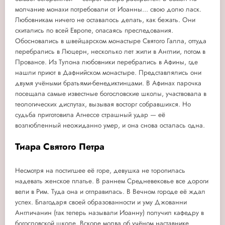
молчание монахи потребовали от Иоанны... свою долю ласк.
Любовникам ничего не оставалось делать, как бежать. Они
скитались по всей Европе, опасаясь преследования.
Обосновались в швейцарском монастыре Святого Галла, оттуда
перебрались в Люцерн, несколько лет жили в Англии, потом в
Провансе. Из Тулона любовники перебрались в Афины, где
нашли приют в Дафнийском монастыре. Представлялись они
двумя учёными братьями-бенедиктинцами. В Афинах парочка
посещала самые известные богословские школы, участвовала в
теологических диспутах, вызывая восторг собравшихся. Но
судьба приготовила Агнессе страшный удар — её
возлюбленный неожиданно умер, и она снова осталась одна.
Тиара Святого Петра
Несмотря на постигшее её горе, девушка не торопилась
надевать женское платье. В раннем Средневековье все дороги
вели в Рим. Туда она и отправилась. В Вечном городе её ждал
успех. Благодаря своей образованности и уму Джованни
Англичанин (так теперь называли Иоанну) получил кафедру в
богословской школе. Вскоре молва об учёном наставнике