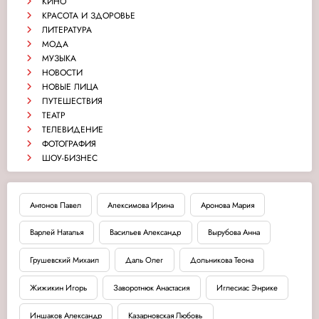
КИНО
КРАСОТА И ЗДОРОВЬЕ
ЛИТЕРАТУРА
МОДА
МУЗЫКА
НОВОСТИ
НОВЫЕ ЛИЦА
ПУТЕШЕСТВИЯ
ТЕАТР
ТЕЛЕВИДЕНИЕ
ФОТОГРАФИЯ
ШОУ-БИЗНЕС
Антонов Павел
Апексимова Ирина
Аронова Мария
Варлей Наталья
Васильев Александр
Вырубова Анна
Грушевский Михаил
Даль Олег
Дольникова Теона
Жижикин Игорь
Заворотнюк Анастасия
Иглесиас Энрике
Иншаков Александр
Казарновская Любовь