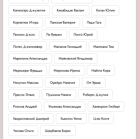
Калиостро Джузеппе
Кикабидзе Вахтанг
Коган Юлия
Корнелюк Игорь
Ланская Валерия
Леди Гага
Леннон Джон
Ли Вивьен
Лонго Юрий
Лопес Дженнифер
Малахов Геннадий
Мантоани Тим
Маринина Александра
Маяковский Владимир
Меркьюри Фредди
Миронова Ирина
Найтли Кира
Никулин Максим
Орейро Наталия
Отт Урмас
Пресли Элвис
Пушкина Натали
Робертс Джулия
Рожков Андрей
Ульянова Александра
Ханекроот Гисберт
Хворостовский Дмитрий
Хьюстон Уитни
Цзю Костя
Чехова Ольга
Щербаков Борис