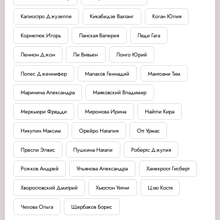
Калиостро Джузеппе
Кикабидзе Вахтанг
Коган Юлия
Корнелюк Игорь
Ланская Валерия
Леди Гага
Леннон Джон
Ли Вивьен
Лонго Юрий
Лопес Дженнифер
Малахов Геннадий
Мантоани Тим
Маринина Александра
Маяковский Владимир
Меркьюри Фредди
Миронова Ирина
Найтли Кира
Никулин Максим
Орейро Наталия
Отт Урмас
Пресли Элвис
Пушкина Натали
Робертс Джулия
Рожков Андрей
Ульянова Александра
Ханекроот Гисберт
Хворостовский Дмитрий
Хьюстон Уитни
Цзю Костя
Чехова Ольга
Щербаков Борис