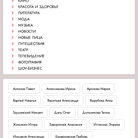
КИНО
КРАСОТА И ЗДОРОВЬЕ
ЛИТЕРАТУРА
МОДА
МУЗЫКА
НОВОСТИ
НОВЫЕ ЛИЦА
ПУТЕШЕСТВИЯ
ТЕАТР
ТЕЛЕВИДЕНИЕ
ФОТОГРАФИЯ
ШОУ-БИЗНЕС
Антонов Павел
Апексимова Ирина
Аронова Мария
Варлей Наталья
Васильев Александр
Вырубова Анна
Грушевский Михаил
Даль Олег
Дольникова Теона
Жижикин Игорь
Заворотнюк Анастасия
Иглесиас Энрике
Иншаков Александр
Казарновская Любовь