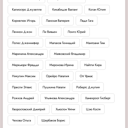
Калиостро Джузеппе
Кикабидзе Вахтанг
Коган Юлия
Корнелюк Игорь
Ланская Валерия
Леди Гага
Леннон Джон
Ли Вивьен
Лонго Юрий
Лопес Дженнифер
Малахов Геннадий
Мантоани Тим
Маринина Александра
Маяковский Владимир
Меркьюри Фредди
Миронова Ирина
Найтли Кира
Никулин Максим
Орейро Наталия
Отт Урмас
Пресли Элвис
Пушкина Натали
Робертс Джулия
Рожков Андрей
Ульянова Александра
Ханекроот Гисберт
Хворостовский Дмитрий
Хьюстон Уитни
Цзю Костя
Чехова Ольга
Щербаков Борис