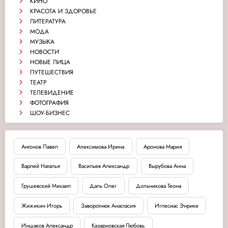
КИНО
КРАСОТА И ЗДОРОВЬЕ
ЛИТЕРАТУРА
МОДА
МУЗЫКА
НОВОСТИ
НОВЫЕ ЛИЦА
ПУТЕШЕСТВИЯ
ТЕАТР
ТЕЛЕВИДЕНИЕ
ФОТОГРАФИЯ
ШОУ-БИЗНЕС
Антонов Павел
Апексимова Ирина
Аронова Мария
Варлей Наталья
Васильев Александр
Вырубова Анна
Грушевский Михаил
Даль Олег
Дольникова Теона
Жижикин Игорь
Заворотнюк Анастасия
Иглесиас Энрике
Иншаков Александр
Казарновская Любовь