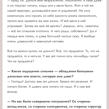
— Вряд ли. Деньги мне безразличны. Абсолютно! Я себе даже
и не покупал ничего, когда они у меня были. Жил в той же
самой квартире, доставшейся мне от родителей. Не хочу
кокетничать или строить из себя какого-то аскета непонятного,
просто мне нравится эта моя жизнь. И всё меня в ней
устраивает. Зачем же мне её менять? Дворцы, яхты, самолеты
— всё это слишком хлопотно. А чего ради, собственно? Да и
некуда мне летать, я дома большей частью сижу. Я вообще
очень домашний и замкнутый человек.
Всё ли можно купить на деньги? Всё, что продается. То, что не
продается, то и нельзя. У вас вот лично есть что-нибудь такое?
Что не продается?
— Какое ощущение сильнее — обладания большими
деньгами или власти, которую они дают?
— Господи! Дались вам эти деньги. Бумага это резаная. И
ничего более. А давать мне ничего не надо. Я и сам всё
возьму.
— На вас были совершены покушения? Со стороны
вкладчиков, со стороны конкурентов, со стороны структур