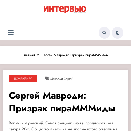
Перейти
к
содержимому
Журнал «Интервью:
Люди и события
Люди и события»
Главная
Сергей Мавроди: Призрак пираМММиды
ШОУ-БИЗНЕС
Мавроди Сергей
Сергей Мавроди:
Призрак пираМММиды
Великий и ужасный. Самая скандальная и противоречивая
фигура 90-х.
Общество и сегодня не вполне готово ответить на