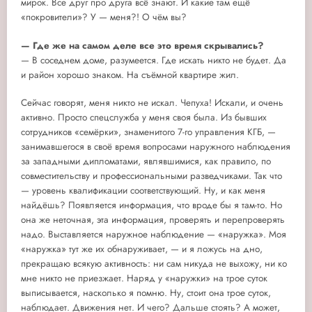
мирок. Все друг про друга всё знают. И какие там ещё
«покровители»? У — меня?! О чём вы?
— Где же на самом деле все это время скрывались?
— В соседнем доме, разумеется. Где искать никто не будет. Да
и район хорошо знаком. На съёмной квартире жил.
Сейчас говорят, меня никто не искал. Чепуха! Искали, и очень
активно. Просто спецслужба у меня своя была. Из бывших
сотрудников «семёрки», знаменитого 7-го управления КГБ, —
занимавшегося в своё время вопросами наружного наблюдения
за западными дипломатами, являвшимися, как правило, по
совместительству и профессиональными разведчиками. Так что
— уровень квалификации соответствующий. Ну, и как меня
найдёшь? Появляется информация, что вроде бы я там-то. Но
она же неточная, эта информация, проверять и перепроверять
надо. Выставляется наружное наблюдение — «наружка». Моя
«наружка» тут же их обнаруживает, — и я ложусь на дно,
прекращаю всякую активность: ни сам никуда не выхожу, ни ко
мне никто не приезжает. Наряд у «наружки» на трое суток
выписывается, насколько я помню. Ну, стоит она трое суток,
наблюдает. Движения нет. И чего? Дальше стоять? А может,