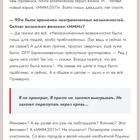
чем скромный, почти аскетический образ жизни. И... готовит
новый взрыв. «МММ-2011». Всего лишь двадцать лет спустя.
— 90-е были временем неограниченных возможностей.
Сейчас возможен феномен «МММ»?
— Да сказки это всё. «Неограниченные возможности» были
лишь для людей, особо приближённых. (Так ведь и сейчас то
же самое!) А для всех прочих, простых смертных, ещё хуже
было. ОПГ (организованные преступные группировки. — Ред.)
одни чего стоят! Так что — сказки. Всегда кажется, что вот
раньше-то была жизнь!.. На самом же деле и тогда были
проблемы, и сейчас. А в общем и целом — одно и то же всё.
Примерно.
Я не проиграл. Я просто не захотел выигрывать. Не
захотел переступать через кровь...
Феномен? А вы разве его уже не наблюдаете? Воочию? Этот
феномен? А «МММ-2011»? Не слыхали? Посмотрите списки
участников. Со всех городов и весей нашей необъятной Родины