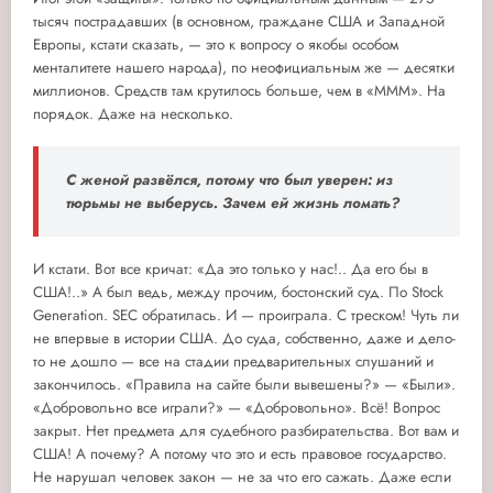
тысяч пострадавших (в основном, граждане США и Западной
Европы, кстати сказать, — это к вопросу о якобы особом
менталитете нашего народа), по неофициальным же — десятки
миллионов. Средств там крутилось больше, чем в «МММ». На
порядок. Даже на несколько.
С женой развёлся, потому что был уверен: из
тюрьмы не выберусь. Зачем ей жизнь ломать?
И кстати. Вот все кричат: «Да это только у нас!.. Да его бы в
США!..» А был ведь, между прочим, бостонский суд. По Stock
Generation. SEC обратилась. И — проиграла. С треском! Чуть ли
не впервые в истории США. До суда, собственно, даже и дело-
то не дошло — все на стадии предварительных слушаний и
закончилось. «Правила на сайте были вывешены?» — «Были».
«Добровольно все играли?» — «Добровольно». Всё! Вопрос
закрыт. Нет предмета для судебного разбирательства. Вот вам и
США! А почему? А потому что это и есть правовое государство.
Не нарушал человек закон — не за что его сажать. Даже если