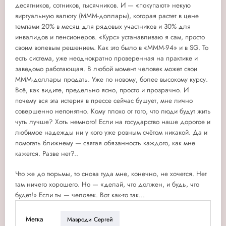
десятников, сотников, тысячников. И — «покупают» некую
виртуальную валюту (МММ-доллары), которая растет в цене
темпами 20% в месяц для рядовых участников и 30% для
инвалидов и пенсионеров. «Курс» устанавливаю я сам, просто
своим волевым решением. Как это было в «МММ-94» и в SG. То
есть система, уже неоднократно проверенная на практике и
заведомо работающая. В любой момент человек может свои
МММ-доллары продать. Уже по новому, более высокому курсу.
Всё, как видите, предельно ясно, просто и прозрачно. И
почему вся эта истерия в прессе сейчас бушует, мне лично
совершенно непонятно. Кому плохо от того, что люди будут жить
чуть лучше? Хоть немного! Если на государство наше дорогое и
любимое надежды ни у кого уже ровным счётом никакой. Да и
помогать ближнему — святая обязанность каждого, как мне
кажется. Разве нет?..
Что же до тюрьмы, то снова туда мне, конечно, не хочется. Нет
там ничего хорошего. Но — «делай, что должен, и будь, что
будет!» Если ты — человек. Вот как-то так...
Метка
Мавроди Сергей