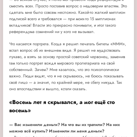
сместить всех. Просто поставив вопрос о недоверии властям. Это
сделать мне было совсем несложно. Какой-то жалкий миллион
подписей всего и требовался — при моих-то 15 миллионах
вкладчиков! Власти это прекрасно понимали, и итог такого
референдума сомнений ни у кого не вызывал.
Что касается портрета. Когда я решил печатать билеты «МММ»,
встал вопрос об их внешнем виде. Я решил не мудрствовать
лукаво, а взять за основу простой советский червонец, заменив
там только портрет вождя мирового пролетариата на свой
собственный. Зачем? Мне казалось, что это психологически
важно. Люди видят, что я не скрываюсь, не боюсь показывать
своё лицо — а значит, по крайней мере, не сбегу никуда. Так
оно впоследствии и вышло, кстати сказать.
«Восемь лет я скрывался, а мог ещё сто
восемь»
— Вас изменили деньги? На что вы их тратили? На них
можно всё купить? Изменили ли меня деньги?