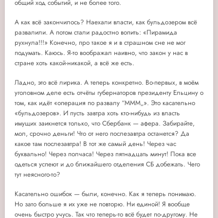
общий ход событий, и не более того.
А как всё закончилось? Наехали власти, как бульдозером всё
развалили. А потом стали радостно вопить: «Пирамида
рухнула!!!» Конечно, про такое я и в страшном сне не мог
подумать. Каюсь. Я-то воображал наивно, что закон у нас в
стране хоть какой-никакой, а всё же есть.
Ладно, это всё лирика. А теперь конкретно. Во-первых, в моём
уголовном деле есть отчёты губернаторов президенту Ельцину о
том, как идёт «операция по развалу “МММ„». Это касательно
«бульдозеров». И пусть завтра хоть кто-нибудь из власть
имущих заикнется только, что Сбербанк — афера. Забирайте,
мол, срочно деньги! Что от него послезавтра останется? Да
какое там послезавтра! В тот же самый день! Через час
буквально! Через полчаса! Через пятнадцать минут! Пока все
одеться успеют и до ближайшего отделения СБ добежать. Чего
тут неясного-то?
Касательно ошибок — были, конечно. Как я теперь понимаю.
Но зато больше я их уже не повторю. Ни единой! Я вообще
очень быстро учусь. Так что теперь-то всё будет по-другому. Не