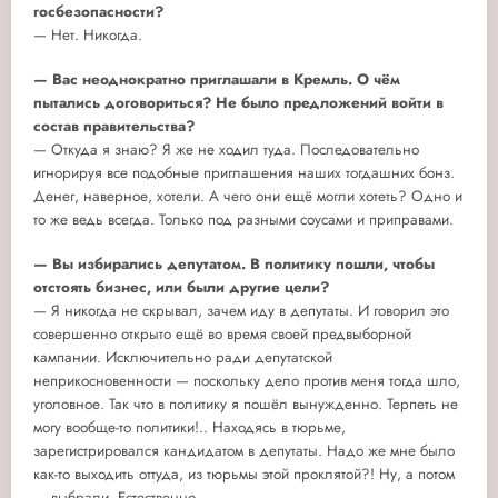
госбезопасности?
— Нет. Никогда.
— Вас неоднократно приглашали в Кремль. О чём
пытались договориться? Не было предложений войти в
состав правительства?
— Откуда я знаю? Я же не ходил туда. Последовательно
игнорируя все подобные приглашения наших тогдашних бонз.
Денег, наверное, хотели. А чего они ещё могли хотеть? Одно и
то же ведь всегда. Только под разными соусами и приправами.
— Вы избирались депутатом. В политику пошли, чтобы
отстоять бизнес, или были другие цели?
— Я никогда не скрывал, зачем иду в депутаты. И говорил это
совершенно открыто ещё во время своей предвыборной
кампании. Исключительно ради депутатской
неприкосновенности — поскольку дело против меня тогда шло,
уголовное. Так что в политику я пошёл вынужденно. Терпеть не
могу вообще-то политики!.. Находясь в тюрьме,
зарегистрировался кандидатом в депутаты. Надо же мне было
как-то выходить оттуда, из тюрьмы этой проклятой?! Ну, а потом
— выбрали. Естественно.