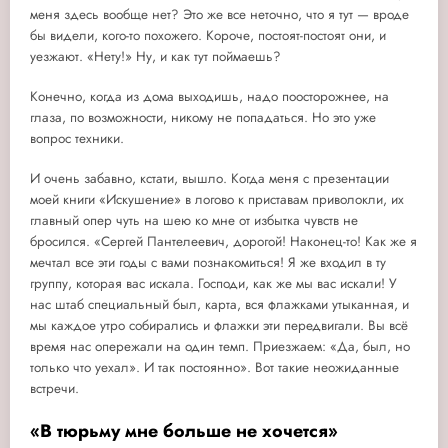
меня здесь вообще нет? Это же все неточно, что я тут — вроде
бы видели, кого-то похожего. Короче, постоят-постоят они, и
уезжают. «Нету!» Ну, и как тут поймаешь?
Конечно, когда из дома выходишь, надо поосторожнее, на
глаза, по возможности, никому не попадаться. Но это уже
вопрос техники.
И очень забавно, кстати, вышло. Когда меня с презентации
моей книги «Искушение» в логово к приставам приволокли, их
главный опер чуть на шею ко мне от избытка чувств не
бросился. «Сергей Пантелеевич, дорогой! Наконец-то! Как же я
мечтал все эти годы с вами познакомиться! Я же входил в ту
группу, которая вас искала. Господи, как же мы вас искали! У
нас штаб специальный был, карта, вся флажками утыканная, и
мы каждое утро собирались и флажки эти передвигали. Вы всё
время нас опережали на один темп. Приезжаем: «Да, был, но
только что уехал». И так постоянно». Вот такие неожиданные
встречи.
«В тюрьму мне больше не хочется»