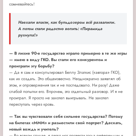
сомневайтесь!
Наехали власти, как бульдозером всё развалили.
А потом стали радостно вопить: «Пирамида
рухнула!»
— В лихие 90-е государство играло примерно в те же игры
— имею в виду ГКО. Вы стали его конкурентом и
проиграли эту борьбу?
— Да я сам и консультировал Беллу Златкис («автора» ГКО),
как их создать. Это общеизвестно. Неоднократно заявлял об
этом, и опровержения так и не последовало. Ни разу! Даже
слабой попытки его. Впрочем, это отдельный разговор. И я не
проиграл. Я просто не захотел выигрывать. Не захотел
переступать через кровь.
— Так вы чувствовали себя сильнее государства? Потому
на билетах «МММ» и разместили свой портрет? Дескать,
новый вождь и учитель?
— Во всяком случае, я легко мог провести тогда референдум и