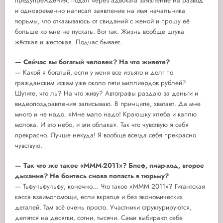
предупреждения, подал через адвоката заявление на развод
и одновременно написал заявление на имя начальника
тюрьмы, что отказываюсь от свиданий с женой и прошу её
больше ко мне не пускать. Вот так. Жизнь вообще штука
жёсткая и жестокая. Подчас бывает.
— Сейчас вы богатый человек? На что живете?
— Какой я богатый, если у меня все изъято и долг по
гражданским искам уже около пяти миллиардов рублей?
Шутите, что ль? На что живу? Автографы раздаю за деньги и
видеопоздравления записываю. В принципе, хватает. Да мне
много и не надо. «Мне мало надо! Краюшку хлеба и каплю
молока. И это небо, и эти облака». Так что чувствую я себя
прекрасно. Лучше некуда! Я вообще всегда себя прекрасно
чувствую.
— Так что же такое «МММ-2011»? Блеф, пиар-ход, второе
дыхание? Не боитесь снова попасть в тюрьму?
— Тьфу-тьфу-тьфу, конечно... Что такое «МММ 2011»? Гигантская
касса взаимопомощи, если вкратце и без экономических
деталей. Там всё очень просто. Участники структурируются,
делятся на десятки, сотни, тысячи. Сами выбирают себе