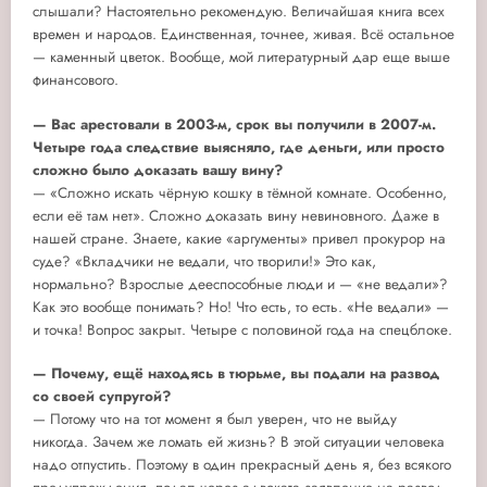
слышали? Настоятельно рекомендую. Величайшая книга всех
времен и народов. Единственная, точнее, живая. Всё остальное
— каменный цветок. Вообще, мой литературный дар еще выше
финансового.
— Вас арестовали в 2003-м, срок вы получили в 2007-м.
Четыре года следствие выясняло, где деньги, или просто
сложно было доказать вашу вину?
— «Сложно искать чёрную кошку в тёмной комнате. Особенно,
если её там нет». Сложно доказать вину невиновного. Даже в
нашей стране. Знаете, какие «аргументы» привел прокурор на
суде? «Вкладчики не ведали, что творили!» Это как,
нормально? Взрослые дееспособные люди и — «не ведали»?
Как это вообще понимать? Но! Что есть, то есть. «Не ведали» —
и точка! Вопрос закрыт. Четыре с половиной года на спецблоке.
— Почему, ещё находясь в тюрьме, вы подали на развод
со своей супругой?
— Потому что на тот момент я был уверен, что не выйду
никогда. Зачем же ломать ей жизнь? В этой ситуации человека
надо отпустить. Поэтому в один прекрасный день я, без всякого