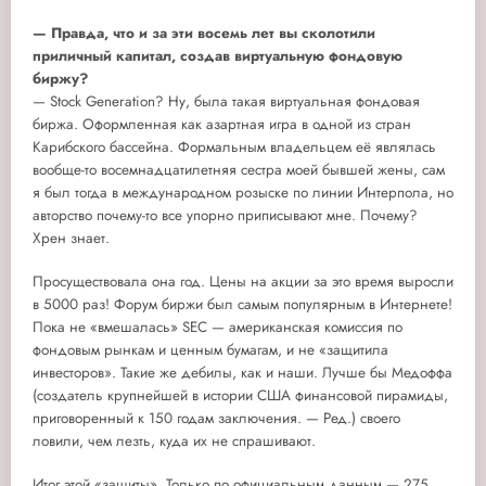
— Правда, что и за эти восемь лет вы сколотили
приличный капитал, создав виртуальную фондовую
биржу?
— Stock Generation? Ну, была такая виртуальная фондовая
биржа. Оформленная как азартная игра в одной из стран
Карибского бассейна. Формальным владельцем её являлась
вообще-то восемнадцатилетняя сестра моей бывшей жены, сам
я был тогда в международном розыске по линии Интерпола, но
авторство почему-то все упорно приписывают мне. Почему?
Хрен знает.
Просуществовала она год. Цены на акции за это время выросли
в 5000 раз! Форум биржи был самым популярным в Интернете!
Пока не «вмешалась» SEC — американская комиссия по
фондовым рынкам и ценным бумагам, и не «защитила
инвесторов». Такие же дебилы, как и наши. Лучше бы Медоффа
(создатель крупнейшей в истории США финансовой пирамиды,
приговоренный к 150 годам заключения. — Ред.) своего
ловили, чем лезть, куда их не спрашивают.
Итог этой «защиты». Только по официальным данным — 275