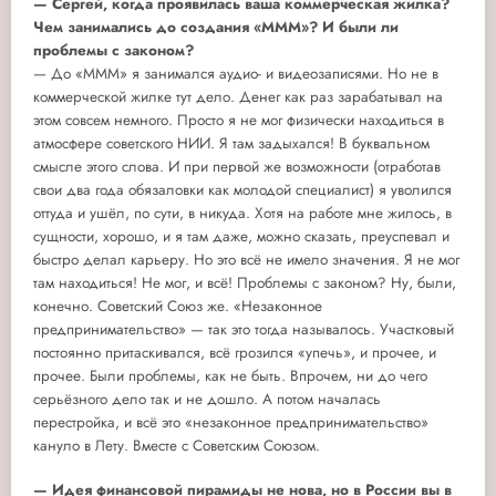
— Сергей, когда проявилась ваша коммерческая жилка?
Чем занимались до создания «МММ»? И были ли
проблемы с законом?
— До «МММ» я занимался аудио- и видеозаписями. Но не в
коммерческой жилке тут дело. Денег как раз зарабатывал на
этом совсем немного. Просто я не мог физически находиться в
атмосфере советского НИИ. Я там задыхался! В буквальном
смысле этого слова. И при первой же возможности (отработав
свои два года обязаловки как молодой специалист) я уволился
оттуда и ушёл, по сути, в никуда. Хотя на работе мне жилось, в
сущности, хорошо, и я там даже, можно сказать, преуспевал и
быстро делал карьеру. Но это всё не имело значения. Я не мог
там находиться! Не мог, и всё! Проблемы с законом? Ну, были,
конечно. Советский Союз же. «Незаконное
предпринимательство» — так это тогда называлось. Участковый
постоянно притаскивался, всё грозился «упечь», и прочее, и
прочее. Были проблемы, как не быть. Впрочем, ни до чего
серьёзного дело так и не дошло. А потом началась
перестройка, и всё это «незаконное предпринимательство»
кануло в Лету. Вместе с Советским Союзом.
— Идея финансовой пирамиды не нова, но в России вы в