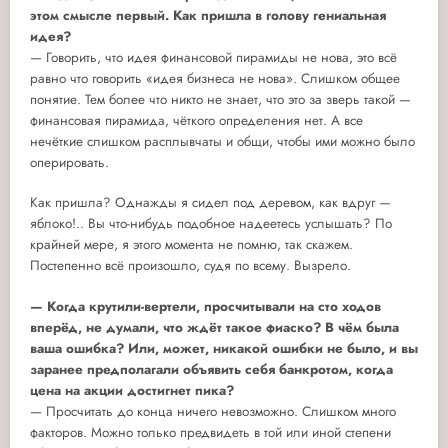
этом смысле первый. Как пришла в голову гениальная
идея?
— Говорить, что идея финансовой пирамиды не нова, это всё
равно что говорить «идея бизнеса не нова». Слишком общее
понятие. Тем более что никто не знает, что это за зверь такой —
финансовая пирамида, чёткого определения нет. А все
нечёткие слишком расплывчаты и общи, чтобы ими можно было
оперировать.
Как пришла? Однажды я сидел под деревом, как вдруг —
яблоко!.. Вы что-нибудь подобное надеетесь услышать? По
крайней мере, я этого момента не помню, так скажем.
Постепенно всё произошло, судя по всему. Вызрело.
— Когда крутили-вертели, просчитывали на сто ходов
вперёд, не думали, что ждёт такое фиаско? В чём была
ваша ошибка? Или, может, никакой ошибки не было, и вы
заранее предполагали объявить себя банкротом, когда
цена на акции достигнет пика?
— Просчитать до конца ничего невозможно. Слишком много
факторов. Можно только предвидеть в той или иной степени