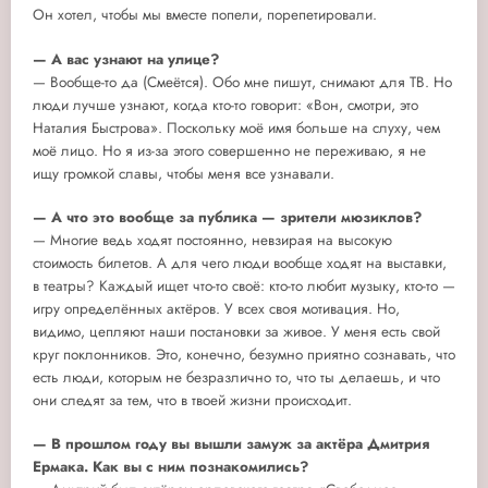
Он хотел, чтобы мы вместе попели, порепетировали.
— А вас узнают на улице?
— Вообще-то да (Смеётся). Обо мне пишут, снимают для ТВ. Но
люди лучше узнают, когда кто-то говорит: «Вон, смотри, это
Наталия Быстрова». Поскольку моё имя больше на слуху, чем
моё лицо. Но я из-за этого совершенно не переживаю, я не
ищу громкой славы, чтобы меня все узнавали.
— А что это вообще за публика — зрители мюзиклов?
— Многие ведь ходят постоянно, невзирая на высокую
стоимость билетов. А для чего люди вообще ходят на выставки,
в театры? Каждый ищет что-то своё: кто-то любит музыку, кто-то —
игру определённых актёров. У всех своя мотивация. Но,
видимо, цепляют наши постановки за живое. У меня есть свой
круг поклонников. Это, конечно, безумно приятно сознавать, что
есть люди, которым не безразлично то, что ты делаешь, и что
они следят за тем, что в твоей жизни происходит.
— В прошлом году вы вышли замуж за актёра Дмитрия
Ермака. Как вы с ним познакомились?