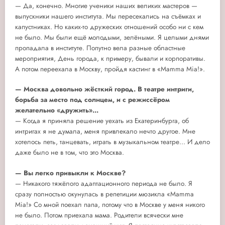
— Да, конечно. Многие ученики наших великих мастеров —
выпускники нашего института. Мы пересекались на съёмках и
капустниках. Но каких-то дружеских отношений особо ни с кем
не было. Мы были ещё молодыми, зелёными. Я целыми днями
пропадала в институте. Попутно вела разные областные
мероприятия, День города, к примеру, бывали и корпоративы.
А потом переехала в Москву, пройдя кастинг в «Mamma Mia!».
— Москва довольно жёсткий город. В театре интриги,
борьба за место под солнцем, и с режиссёром
желательно «дружить»...
— Когда я приняла решение уехать из Екатеринбурга, об
интригах я не думала, меня привлекало нечто другое. Мне
хотелось петь, танцевать, играть в музыкальном театре... И дело
даже было не в том, что это Москва.
— Вы легко привыкли к Москве?
— Никакого тяжёлого адаптационного периода не было. Я
сразу полностью окунулась в репетиции мюзикла «Mamma
Mia!» Со мной поехал папа, потому что в Москве у меня никого
не было. Потом приехала мама. Родители всячески мне