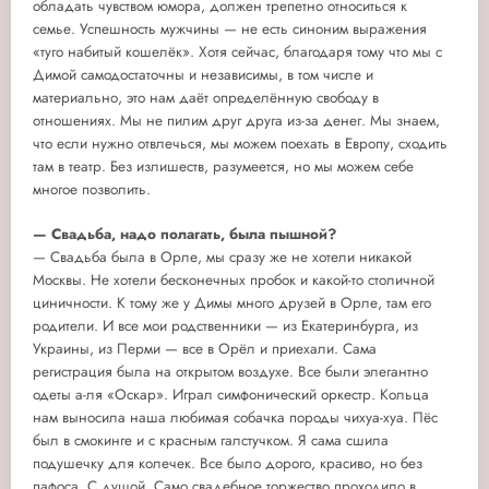
обладать чувством юмора, должен трепетно относиться к
семье. Успешность мужчины — не есть синоним выражения
«туго набитый кошелёк». Хотя сейчас, благодаря тому что мы с
Димой самодостаточны и независимы, в том числе и
материально, это нам даёт определённую свободу в
отношениях. Мы не пилим друг друга из-за денег. Мы знаем,
что если нужно отвлечься, мы можем поехать в Европу, сходить
там в театр. Без излишеств, разумеется, но мы можем себе
многое позволить.
— Свадьба, надо полагать, была пышной?
— Свадьба была в Орле, мы сразу же не хотели никакой
Москвы. Не хотели бесконечных пробок и какой-то столичной
циничности. К тому же у Димы много друзей в Орле, там его
родители. И все мои родственники — из Екатеринбурга, из
Украины, из Перми — все в Орёл и приехали. Сама
регистрация была на открытом воздухе. Все были элегантно
одеты а-ля «Оскар». Играл симфонический оркестр. Кольца
нам выносила наша любимая собачка породы чихуа-хуа. Пёс
был в смокинге и с красным галстучком. Я сама сшила
подушечку для колечек. Все было дорого, красиво, но без
пафоса. С душой. Само свадебное торжество проходило в