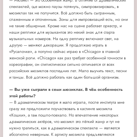
— Мюзикл — это особенный жанр. В отличие от драматических
спектаклей, где можно паузы потянуть, симпровизировать, в
мюзиклах так не получится. Всё должно быть сыгранным,
слаженным и отточенным. Зоны для импровизаций есть, но они
не такие обширные. Кроме нас на сцене работает оркестр, и
наши реплики для музыкантов это некий знак для старта
музыкальных номеров. На одну реплику включают свет, на
другую — меняют декорации. Я продолжаю играть в
«Русалочке», а попутно сейчас играю в «Chicago» в главной
женской роли. «Chicago» как раз требует особенной точности в
хореографии, он стилистически сильно отличается от всех
российских мюзиклов последних лет. Мало выучить текст, песни
и танцы. Всё должно работать как один большой организм.
— Вы уже сыграли в семи мюзиклах. В чём особенность
этой работы?
— В драматическом театре я мало играла, после института мне
сразу же предложили поучаствовать в кастинге мюзикла
«Кошки», а там пошло-поехало. Но впечатление некоторых
драматических актёров, что мюзикл это лёгкий жанр и тут не
нужно тратиться, как в драматическом спектакле — является
абсолютно неверным. К артисту мюзикла предъявляются