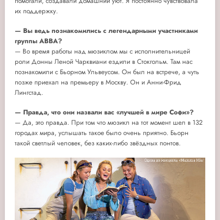
помогали, создавали домашний уют. Я постоянно чувствовала
их поддержку.
— Вы ведь познакомились с легендарными участниками
группы ABBA?
— Во время работы над мюзиклом мы с исполнительницей
роли Донны Леной Чарквиани ездили в Стокгольм. Там нас
познакомили с Бьорном Ульвеусом. Он был на встрече, а чуть
позже приехал на премьеру в Москву. Он и Анни-Фрид
Лингстад.
— Правда, что они назвали вас «лучшей в мире Софи»?
— Да, это правда. При том что мюзикл на тот момент шел в 132
городах мира, услышать такое было очень приятно. Бьорн
такой светлый человек, без каких-либо звёздных понтов.