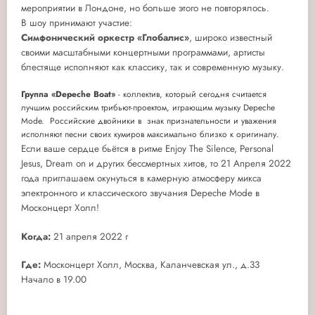
мероприятии в Лондоне, но больше этого не повторялось.
В шоу принимают участие:
Симфонический оркестр «Глобалис»
, широко известный
своими масштабными концертными программами, артисты
блестяще исполняют как классику, так и современную музыку.
Группа «Depeche Boat»
- коллектив, который сегодня считается
лучшим российским трибьют-проектом, играющим музыку Depeche
Mode. Российские двойники в знак признательности и уважения
исполняют песни своих кумиров максимально близко к оригиналу.
Если ваше сердце бьётся в ритме Enjoy The Silence, Personal
Jesus, Dream on и других бессмертных хитов, то 21 Апреля 2022
года приглашаем окунуться в камерную атмосферу микса
электронного и классического звучания Depeche Mode в
Москонцерт Холл!
Когда:
21 апреля 2022 г
Где:
Москонцерт Холл, Москва, Каланчевская ул., д.33
Начало в 19.00