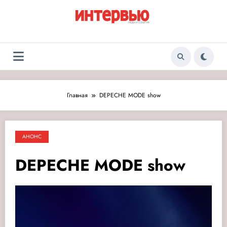
Перейти
к
содержимому
Журнал «Интервью:
Люди и события
Люди и события»
Главная
DEPECHE MODE show
АНОНС
DEPECHE MODE show