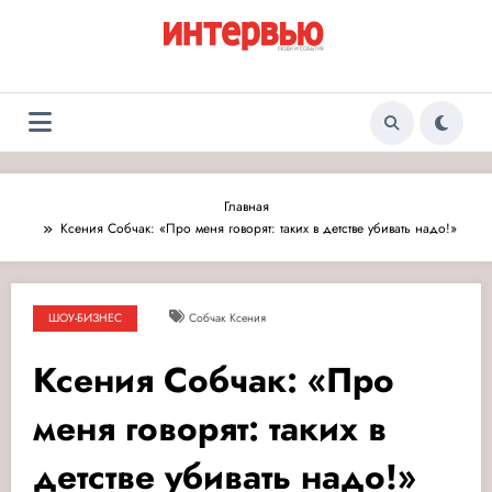
Перейти
к
содержимому
Журнал «Интервью:
Люди и события
Люди и события»
Главная
Ксения Собчак: «Про меня говорят: таких в детстве убивать надо!»
ШОУ-БИЗНЕС
Собчак Ксения
Ксения Собчак: «Про
меня говорят: таких в
детстве убивать надо!»