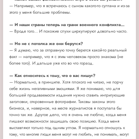
— Например, что я встречаюсь с сыном какого-то султана и из-за
этого у меня большие проблемы.
— И наши страны теперь на грани военного конфликта...
— Вроде того... И похожие слухи циркулируют довольно часто.
— Но не с потолка же они берутся?
— Я думаю, что за отправную точку берется какой-то реальный
факт — например, что я с этим человеком просто знакома (не
более того). И дальше уже кто во что горазд.
— Как относитесь к тому, что о вас пишут?
— Нормально, в принципе. Хотя плохого не читаю, не порчу
себе жизнь негативными эмоциями. Я же понимаю, что для
большей продаваемости издания нужно ставить интригующие
заголовки, откровенные фотографии. Таковы законы этого
бизнеса, и, наверное, на месте журналистов я поступала бы
точно так же. Другое дело, что я очень не люблю, когда меня
лишают возможности защищать свою позицию. Когда меня
выставляют только под одним углом. Я нормально отношусь к
тому, что многие люди меня могут не любить, не понимать, могут