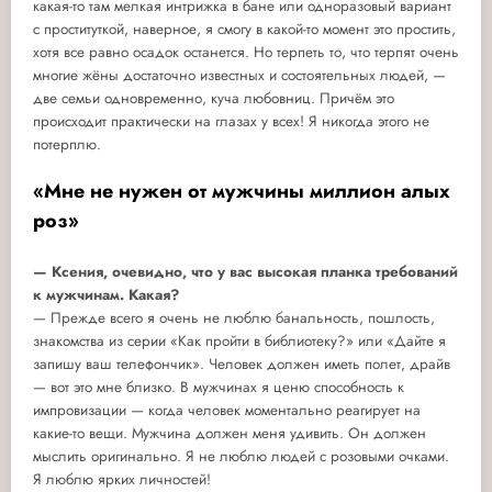
какая-то там мелкая интрижка в бане или одноразовый вариант
с проституткой, наверное, я смогу в какой-то момент это простить,
хотя все равно осадок останется. Но терпеть то, что терпят очень
многие жёны достаточно известных и состоятельных людей, —
две семьи одновременно, куча любовниц. Причём это
происходит практически на глазах у всех! Я никогда этого не
потерплю.
«Мне не нужен от мужчины миллион алых
роз»
— Ксения, очевидно, что у вас высокая планка требований
к мужчинам. Какая?
— Прежде всего я очень не люблю банальность, пошлость,
знакомства из серии «Как пройти в библиотеку?» или «Дайте я
запишу ваш телефончик». Человек должен иметь полет, драйв
— вот это мне близко. В мужчинах я ценю способность к
импровизации — когда человек моментально реагирует на
какие-то вещи. Мужчина должен меня удивить. Он должен
мыслить оригинально. Я не люблю людей с розовыми очками.
Я люблю ярких личностей!