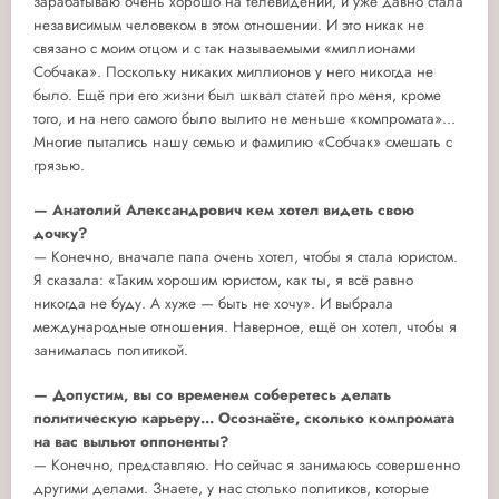
зарабатываю очень хорошо на телевидении, и уже давно стала
независимым человеком в этом отношении. И это никак не
связано с моим отцом и с так называемыми «миллионами
Собчака». Поскольку никаких миллионов у него никогда не
было. Ещё при его жизни был шквал статей про меня, кроме
того, и на него самого было вылито не меньше «компромата»…
Многие пытались нашу семью и фамилию «Собчак» смешать с
грязью.
— Анатолий Александрович кем хотел видеть свою
дочку?
— Конечно, вначале папа очень хотел, чтобы я стала юристом.
Я сказала: «Таким хорошим юристом, как ты, я всё равно
никогда не буду. А хуже — быть не хочу». И выбрала
международные отношения. Наверное, ещё он хотел, чтобы я
занималась политикой.
— Допустим, вы со временем соберетесь делать
политическую карьеру... Осознаёте, сколько компромата
на вас выльют оппоненты?
— Конечно, представляю. Но сейчас я занимаюсь совершенно
другими делами. Знаете, у нас столько политиков, которые