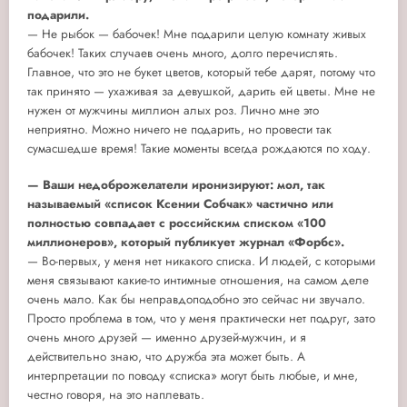
подарили.
— Не рыбок — бабочек! Мне подарили целую комнату живых
бабочек! Таких случаев очень много, долго перечислять.
Главное, что это не букет цветов, который тебе дарят, потому что
так принято — ухаживая за девушкой, дарить ей цветы. Мне не
нужен от мужчины миллион алых роз. Лично мне это
неприятно. Можно ничего не подарить, но провести так
сумасшедше время! Такие моменты всегда рождаются по ходу.
— Ваши недоброжелатели иронизируют: мол, так
называемый «список Ксении Собчак» частично или
полностью совпадает с российским списком «100
миллионеров», который публикует журнал «Форбс».
— Во-первых, у меня нет никакого списка. И людей, с которыми
меня связывают какие-то интимные отношения, на самом деле
очень мало. Как бы неправдоподобно это сейчас ни звучало.
Просто проблема в том, что у меня практически нет подруг, зато
очень много друзей — именно друзей-мужчин, и я
действительно знаю, что дружба эта может быть. А
интерпретации по поводу «списка» могут быть любые, и мне,
честно говоря, на это наплевать.