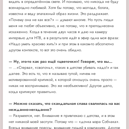
видеть в определённом свете. И понимаю, что никогда не буду
всенародно любимой. Хотя бы потому, что молода, богата,
известна и веду эпатажный образ жизни. Это раздражает.
«Почему она не как все?» — думают многие. Но пусть люди
меня не любят объективно, а не потому, что я преподнесена
искаженно. Когда в течение двух часов я даю на камеру
интервью для НТВ, а в результате идёт в эфир одна моя фраза:
«Надо уметь красиво жить!» и при этом в каком-то абсолютно
другом контексте, то вот это очень обидно.
— Ну, это-то как раз ещё «цветочки»! Говорят, что вы...
— ...«Стерва», «сволочь», «таких в детстве убивать надо!» и так
далее. Это есть то, что я называю тупой, ничем не
мотивированной критикой, к которой отношусь очень просто —
никак не воспринимаю. Это же необъективно! Другое дело,
когда критикуют правильно.
— Можно сказать, что скандальная слава свалилась на вас
нежданно-негаданно?
— Разумеется, нет. Внимание я привлекаю с детства, и в этом
нет никакой моей заслуги. Потому что — «дочка мэра Собчака».
Всегда внимание прессы, внимание людей в компаниях. Другое