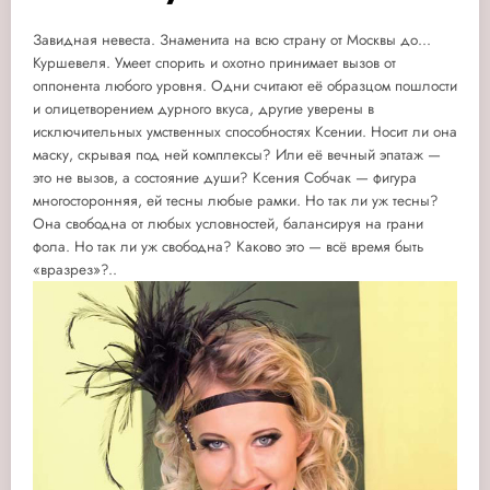
Завидная невеста. Знаменита на всю страну от Москвы до...
Куршевеля. Умеет спорить и охотно принимает вызов от
оппонента любого уровня.
Одни считают её образцом пошлости
и олицетворением дурного вкуса, другие уверены в
исключительных умственных способностях Ксении. Носит ли она
маску, скрывая под ней комплексы? Или её вечный эпатаж —
это не вызов, а состояние души? Ксения Собчак — фигура
многосторонняя, ей тесны любые рамки. Но так ли уж тесны?
Она свободна от любых условностей, балансируя на грани
фола. Но так ли уж свободна? Каково это — всё время быть
«вразрез»?..