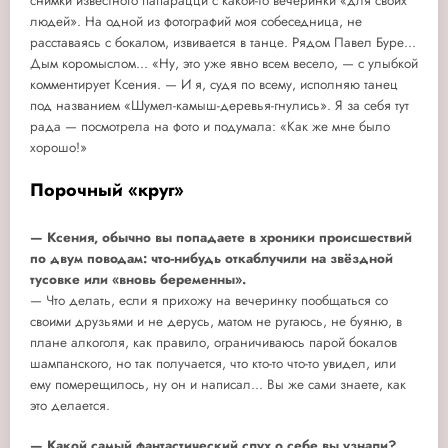
снимки известного папарацци с какой-то вечеринки «для своих
людей». На одной из фотографий моя собеседница, не
расставаясь с бокалом, извивается в танце. Рядом Павел Буре...
Дым коромыслом... «Ну, это уже явно всем весело, — с улыбкой
комментирует Ксения. — И я, судя по всему, исполняю танец
под названием «Шумел-камыш-деревья-гнулись». Я за себя тут
рада — посмотрела на фото и подумала: «Как же мне было
хорошо!»
Порочный «круг»
— Ксения, обычно вы попадаете в хроники происшествий
по двум поводам: что-нибудь откаблучили на звёздной
тусовке или «вновь беременны».
— Что делать, если я прихожу на вечеринку пообщаться со
своими друзьями и не дерусь, матом не ругаюсь, не буяню, в
плане алкоголя, как правило, ограничиваюсь парой бокалов
шампанского, но так получается, что кто-то что-то увидел, или
ему померещилось, ну он и написал... Вы же сами знаете, как
это делается.
— Какой самый фантастический слух о себе вы узнали?