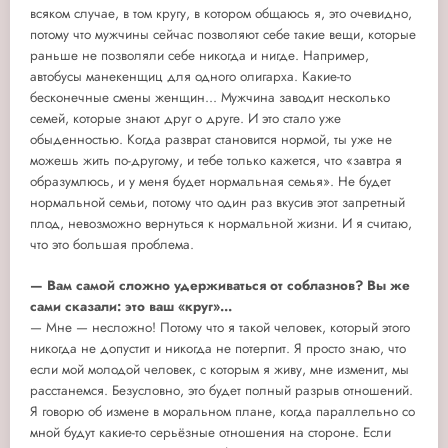
всяком случае, в том кругу, в котором общаюсь я, это очевидно,
потому что мужчины сейчас позволяют себе такие вещи, которые
раньше не позволяли себе никогда и нигде. Например,
автобусы манекенщиц для одного олигарха. Какие-то
бесконечные смены женщин... Мужчина заводит несколько
семей, которые знают друг о друге. И это стало уже
обыденностью. Когда разврат становится нормой, ты уже не
можешь жить по-другому, и тебе только кажется, что «завтра я
образумлюсь, и у меня будет нормальная семья». Не будет
нормальной семьи, потому что один раз вкусив этот запретный
плод, невозможно вернуться к нормальной жизни. И я считаю,
что это большая проблема.
— Вам самой сложно удерживаться от соблазнов? Вы же
сами сказали: это ваш «круг»...
— Мне — несложно! Потому что я такой человек, который этого
никогда не допустит и никогда не потерпит. Я просто знаю, что
если мой молодой человек, с которым я живу, мне изменит, мы
расстанемся. Безусловно, это будет полный разрыв отношений.
Я говорю об измене в моральном плане, когда параллельно со
мной будут какие-то серьёзные отношения на стороне. Если