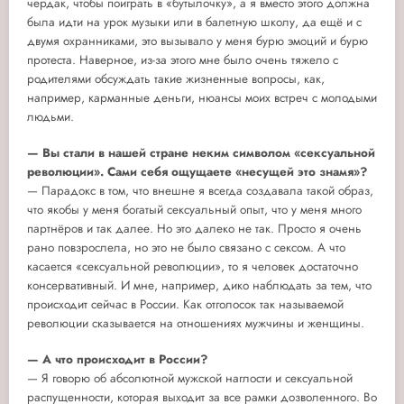
чердак, чтобы поиграть в «бутылочку», а я вместо этого должна
была идти на урок музыки или в балетную школу, да ещё и с
двумя охранниками, это вызывало у меня бурю эмоций и бурю
протеста. Наверное, из-за этого мне было очень тяжело с
родителями обсуждать такие жизненные вопросы, как,
например, карманные деньги, нюансы моих встреч с молодыми
людьми.
— Вы стали в нашей стране неким символом «сексуальной
революции». Сами себя ощущаете «несущей это знамя»?
— Парадокс в том, что внешне я всегда создавала такой образ,
что якобы у меня богатый сексуальный опыт, что у меня много
партнёров и так далее. Но это далеко не так. Просто я очень
рано повзрослела, но это не было связано с сексом. А что
касается «сексуальной революции», то я человек достаточно
консервативный. И мне, например, дико наблюдать за тем, что
происходит сейчас в России. Как отголосок так называемой
революции сказывается на отношениях мужчины и женщины.
— А что происходит в России?
— Я говорю об абсолютной мужской наглости и сексуальной
распущенности, которая выходит за все рамки дозволенного. Во