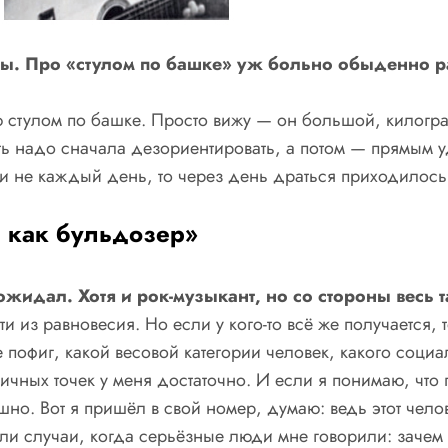
ы. Про «стулом по башке» уж больно обыденно ра
тулом по башке. Просто вижу — он большой, килограмм
есть надо сначала дезориентировать, а потом — прямым 
и не каждый день, то через день драться приходилось
, как бульдозер»
е ожидал. Хотя и рок-музыкант, но со стороны вес
 из равновесия. Но если у кого-то всё же получается, 
пофиг, какой весовой категории человек, какого социаль
ничных точек у меня достаточно. И если я понимаю, что
шно. Вот я пришёл в свой номер, думаю: ведь этот чело
ыли случаи, когда серьёзные люди мне говорили: зачем 