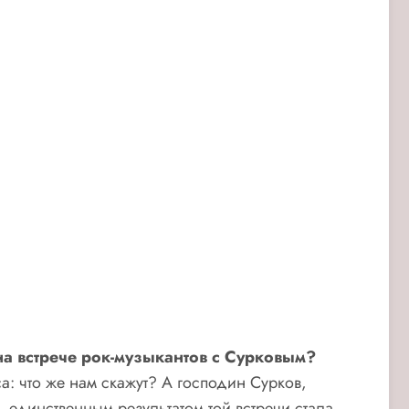
на встрече рок-музыкантов с Сурковым?
а: что же нам скажут? А господин Сурков,
 единственным результатом той встречи стала