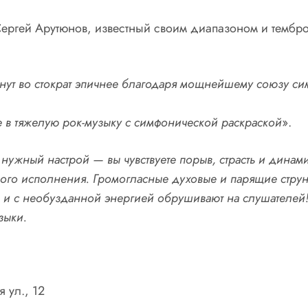
 Сергей Арутюнов, известный своим диапазоном и темб
анут во стократ эпичнее благодаря мощнейшему союзу с
 в тяжелую рок-музыку с симфонической раскраской
».
 нужный настрой — вы чувствуете порыв, страсть и динам
ного исполнения. Громогласные духовые и парящие струн
— и с необузданной энергией обрушивают на слушателей
зыки.
 ул., 12