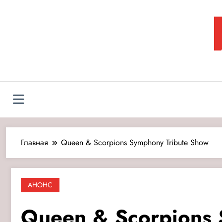
Перейти
к
содержимому
Л
Главная
Queen & Scorpions Symphony Tribute Show
АНОНС
Queen & Scorpions 