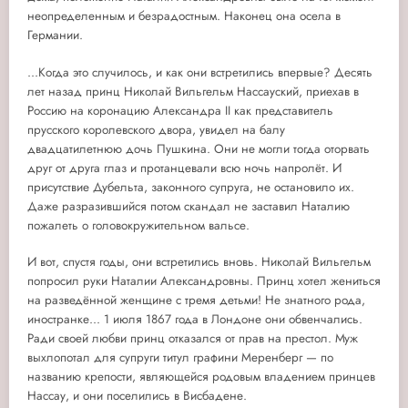
неопределенным и безрадостным. Наконец она осела в
Германии.
...Когда это случилось, и как они встретились впервые? Десять
лет назад принц Николай Вильгельм Нассауский, приехав в
Россию на коронацию Александра II как представитель
прусского королевского двора, увидел на балу
двадцатилетнюю дочь Пушкина. Они не могли тогда оторвать
друг от друга глаз и протанцевали всю ночь напролёт. И
присутствие Дубельта, законного супруга, не остановило их.
Даже разразившийся потом скандал не заставил Наталию
пожалеть о головокружительном вальсе.
И вот, спустя годы, они встретились вновь. Николай Вильгельм
попросил руки Наталии Александровны. Принц хотел жениться
на разведённой женщине с тремя детьми! Не знатного рода,
иностранке... 1 июля 1867 года в Лондоне они обвенчались.
Ради своей любви принц отказался от прав на престол. Муж
выхлопотал для супруги титул графини Меренберг — по
названию крепости, являющейся родовым владением принцев
Нассау, и они поселились в Висбадене.