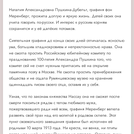
Наталия Александровна Пушкина-Дубельт, графиня фон
Меренберг, прожила долгую и яркую жизнь. Детей своих она
учила говорить по-русски. И интерес к русским корням
сохранился и у её далёких потомков.
Сиятельная графиня до конца своих дней отличалась ясностью
ума, большим хладнокровием и непреклонностью нрава. Она
не смогла простить Российскому юбилейному комитету по
празднованию 100-летия Александра Пушкина того, что
комитет сей не счел нужным пригласить её на открытие
памятника поэту в Москве. Не смогла простить пренебрежения
общества и не отдала Румянцевскому музею на хранение
одиннадцать писем своего отца, оставив их у себя.
Узнав, что по законам княжества Нассау она не сможет после
смерти покоиться рядом с телом любимого мужа,
пожертвовавшего ради неё всем, графиня Меренберг велела
развеять свой прах над его могилой в родовом склепе. Этот
пункт своевольного завещания графини был исполнен её
родными 10 марта 1913 года. Ни креста, ни венка, ни плиты