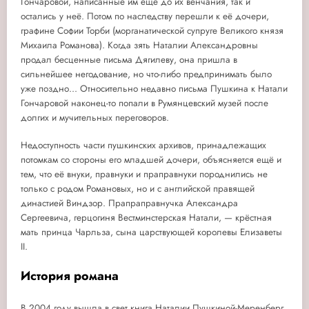
Гончаровой, написанные им ещё до их венчания, так и
остались у неё. Потом по наследству перешли к её дочери,
графине Софии Торби (морганатической супруге Великого князя
Михаила Романова). Когда зять Наталии Александровны
продал бесценные письма Дягилеву, она пришла в
сильнейшее негодование, но что-либо предпринимать было
уже поздно... Относительно недавно письма Пушкина к Натали
Гончаровой наконец-то попали в Румянцевский музей после
долгих и мучительных переговоров.
Недоступность части пушкинских архивов, принадлежащих
потомкам со стороны его младшей дочери, объясняется ещё и
тем, что её внуки, правнуки и праправнуки породнились не
только с родом Романовых, но и с английской правящей
династией Виндзор. Прапраправнучка Александра
Сергеевича, герцогиня Вестминстерская Натали, — крёстная
мать принца Чарльза, сына царствующей королевы Елизаветы
II.
История романа
В 2004 году вышла в свет книга Наталии Пушкиной-Меренберг