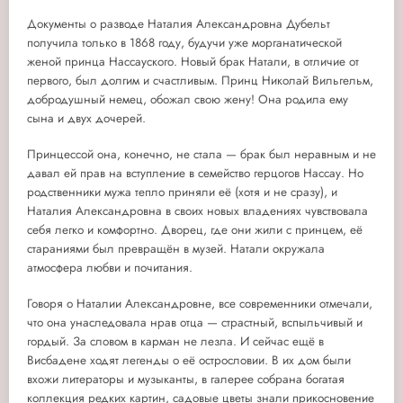
Документы о разводе Наталия Александровна Дубельт
получила только в 1868 году, будучи уже морганатической
женой принца Нассауского. Новый брак Натали, в отличие от
первого, был долгим и счастливым. Принц Николай Вильгельм,
добродушный немец, обожал свою жену! Она родила ему
сына и двух дочерей.
Принцессой она, конечно, не стала — брак был неравным и не
давал ей прав на вступление в семейство герцогов Нассау. Но
родственники мужа тепло приняли её (хотя и не сразу), и
Наталия Александровна в своих новых владениях чувствовала
себя легко и комфортно. Дворец, где они жили с принцем, её
стараниями был превращён в музей. Натали окружала
атмосфера любви и почитания.
Говоря о Наталии Александровне, все современники отмечали,
что она унаследовала нрав отца — страстный, вспыльчивый и
гордый. За словом в карман не лезла. И сейчас ещё в
Висбадене ходят легенды о её острословии. В их дом были
вхожи литераторы и музыканты, в галерее собрана богатая
коллекция редких картин, садовые цветы знали прикосновение