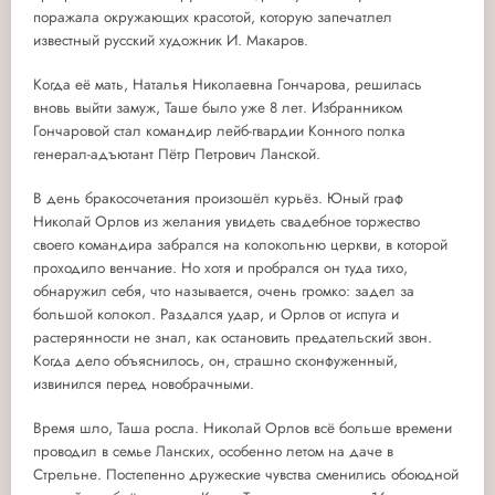
поражала окружающих красотой, которую запечатлел
известный русский художник И. Макаров.
Когда её мать, Наталья Николаевна Гончарова, решилась
вновь выйти замуж, Таше было уже 8 лет. Избранником
Гончаровой стал командир лейб-гвардии Конного полка
генерал-адъютант Пётр Петрович Ланской.
В день бракосочетания произошёл курьёз. Юный граф
Николай Орлов из желания увидеть свадебное торжество
своего командира забрался на колокольню церкви, в которой
проходило венчание. Но хотя и пробрался он туда тихо,
обнаружил себя, что называется, очень громко: задел за
большой колокол. Раздался удар, и Орлов от испуга и
растерянности не знал, как остановить предательский звон.
Когда дело объяснилось, он, страшно сконфуженный,
извинился перед новобрачными.
Время шло, Таша росла. Николай Орлов всё больше времени
проводил в семье Ланских, особенно летом на даче в
Стрельне. Постепенно дружеские чувства сменились обоюдной