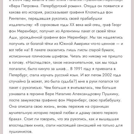
«Вера Петровна. Петербургский роман». Откуда он появился и
какова его история, рассказывает графиня Клотильда фон
Ринтелен, передавшая рукопись своей прабабушки
издательству: «В сороковые годы XX века мой отец, граф Георг
фон Меренберг, получил из Аргентины пакет от своей тётки
Ады, урождённой графини фон Меренберг. Мы так надеялись
получить от богатой тётки из Южной Америки что-то ценное — и
вот тебе на! В пакете оказались лишь листы старой бумаги,
исписанные готическим шрифтом. Читать это никому не пришло
в голову. «Наследство», такое незначительное, как мы тогда
полагали, было кинуто за шкаф... В 1991 году я приехала в
Петербург, стала изучать русский язык. И вот летом 2002 года
случайно (а может, это была судьба?) мне в руки попался тот
пакет с рукописью. Чем больше я вчитывалась, тем больше
узнавала в героине Вере Наталию Александровну Пушкину,
после замужества графиню фон Меренберг, свою прабабушку.
Она описала свою жизнь, вновь пережив на страницах
мучительную историю первой любви и драму своего первого
брака». Стоит ли говорить, что эта рукопись, как и вышедшая
впоследствии книга, стали настоящей сенсацией не только для
пушкинистов.