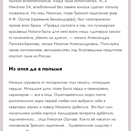
пылкой влюблённостью. Когда Таше исполнилось 16, а
Николаю 24, влюблённый без памяти юноша сделал попытку
посвататься. Но отец Николая, глава Третьего отделения граф
А.Ф. Орлов (преемник Бенкендорфа), был категорически
против этого брака. «Правда состояла в том, что лучезарная
красавица Натали была для него всего лишь «дочерью какого-
то сочинителя, убитого на дуэли», — писала Александра
Ланская-Арапова, сестра Наталии Александровны. Пользуясь
своим положением, вельможа-отец под благовидным предлогом
отослал сына из России.
Из огня да в полымя
Наташа скрывала от посторонних глаз печаль, гложущую
сердце. Младшая дочь поэта была горда и своенравна,
характером — вся в отца. Ошеломительно скоро после
растоптанного жара первой любви она выбрала себе в
кавалеры игрока и повесу Михаила Дубельта. Это был сын
начальника штаба корпуса жандармов генерала Дубельта,
подчинённого... отца Николая Орлова. Как-то ей «везло» на
чиновников Третьего отделения... Удивительное сходство с