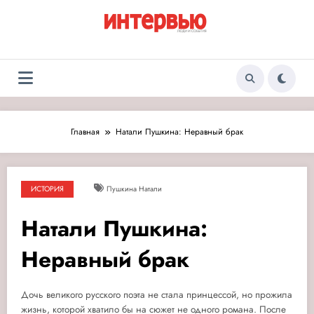
Перейти
к
содержимому
Журнал «Интервью:
Люди и события
Люди и события»
Главная
Натали Пушкина: Неравный брак
ИСТОРИЯ
Пушкина Натали
Натали Пушкина:
Неравный брак
Дочь великого русского поэта не стала принцессой, но прожила
жизнь, которой хватило бы на сюжет не одного романа. После