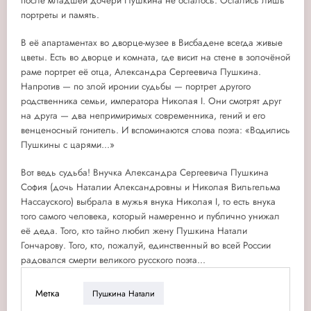
после младшей дочери Пушкина не осталось. Остались лишь
портреты и память.
В её апартаментах во дворце-музее в Висбадене всегда живые
цветы. Есть во дворце и комната, где висит на стене в золочёной
раме портрет её отца, Александра Сергеевича Пушкина.
Напротив — по злой иронии судьбы — портрет другого
родственника семьи, императора Николая I. Они смотрят друг
на друга — два непримиримых современника, гений и его
венценосный гонитель. И вспоминаются слова поэта: «Водились
Пушкины с царями...»
Вот ведь судьба! Внучка Александра Сергеевича Пушкина
София (дочь Наталии Александровны и Николая Вильгельма
Нассауского) выбрала в мужья внука Николая I, то есть внука
того самого человека, который намеренно и публично унижал
её деда. Того, кто тайно любил жену Пушкина Натали
Гончарову. Того, кто, пожалуй, единственный во всей России
радовался смерти великого русского поэта...
Метка
Пушкина Натали