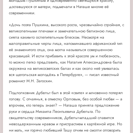
молодым Пушкиным и одновременно светящуюся красоту,
доставшуюся от матери, подмечали в Наташе многие её
современники.
«Дочь поэта Пушкина, высокого роста, чрезвычайно стройная, с
великолепными плечами и замечательною белизною лица,
сияла каким-то ослепительным блеском. Несмотря на
малоправильные черты лица, напоминавшего африканский тип
её знаменитого отца, она могла называться совершенною
красавицей. И если прибавить к этой красоте ум и любезность,
то можно легко представить, как Наталия Александровна была
окружена на великосветских балах и как около неё увивалась
вся щегольская молодёжь в Петербурге», — писал известный
романист М.Н. Загоскин.
Подполковник Дубельт был в этой «свите» и мгновенно потерял
голову. С отчаянья, в отместку Орловым, без особой любви — а
впрочем, кто теперь знает? — Наташа приняла предложение
руки и сердца Михаила Леонтьевича Дубельта. По
свидетельству современников, Дубельт-младший славился
невоздержанным нравом и пристрастием к картёжной игре. Но
ни мать, ни горячо любивший Ташу отчим не смогли отговорить