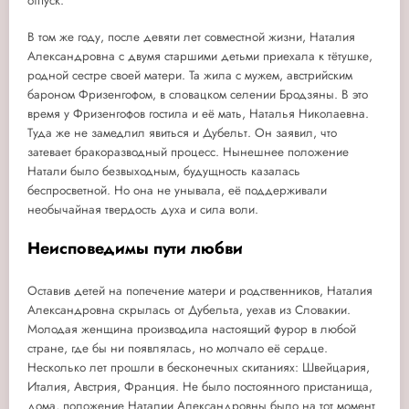
отпуск.
В том же году, после девяти лет совместной жизни, Наталия
Александровна с двумя старшими детьми приехала к тётушке,
родной сестре своей матери. Та жила с мужем, австрийским
бароном Фризенгофом, в словацком селении Бродзяны. В это
время у Фризенгофов гостила и её мать, Наталья Николаевна.
Туда же не замедлил явиться и Дубельт. Он заявил, что
затевает бракоразводный процесс. Нынешнее положение
Натали было безвыходным, будущность казалась
беспросветной. Но она не унывала, её поддерживали
необычайная твердость духа и сила воли.
Неисповедимы пути любви
Оставив детей на попечение матери и родственников, Наталия
Александровна скрылась от Дубельта, уехав из Словакии.
Молодая женщина производила настоящий фурор в любой
стране, где бы ни появлялась, но молчало её сердце.
Несколько лет прошли в бесконечных скитаниях: Швейцария,
Италия, Австрия, Франция. Не было постоянного пристанища,
дома, положение Наталии Александровны было на тот момент