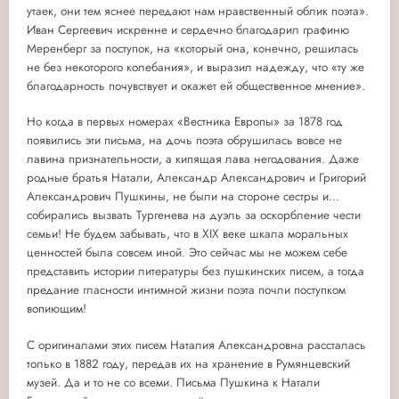
утаек, они тем яснее передают нам нравственный облик поэта».
Иван Сергеевич искренне и сердечно благодарил графиню
Меренберг за поступок, на «который она, конечно, решилась
не без некоторого колебания», и выразил надежду, что «ту же
благодарность почувствует и окажет ей общественное мнение».
Но когда в первых номерах «Вестника Европы» за 1878 год
появились эти письма, на дочь поэта обрушилась вовсе не
лавина признательности, а кипящая лава негодования. Даже
родные братья Натали, Александр Александрович и Григорий
Александрович Пушкины, не были на стороне сестры и...
собирались вызвать Тургенева на дуэль за оскорбление чести
семьи! Не будем забывать, что в XIX веке шкала моральных
ценностей была совсем иной. Это сейчас мы не можем себе
представить истории литературы без пушкинских писем, а тогда
предание гласности интимной жизни поэта почли поступком
вопиющим!
С оригиналами этих писем Наталия Александровна рассталась
только в 1882 году, передав их на хранение в Румянцевский
музей. Да и то не со всеми. Письма Пушкина к Натали