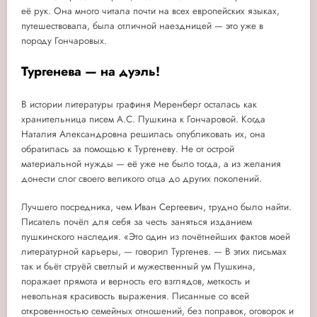
её рук. Она много читала почти на всех европейских языках,
путешествовала, была отличной наездницей — это уже в
породу Гончаровых.
Тургенева — на дуэль!
В истории литературы графиня Меренберг осталась как
хранительница писем А.С. Пушкина к Гончаровой. Когда
Наталия Александровна решилась опубликовать их, она
обратилась за помощью к Тургеневу. Не от острой
материальной нужды — её уже не было тогда, а из желания
донести слог своего великого отца до других поколений.
Лучшего посредника, чем Иван Сергеевич, трудно было найти.
Писатель почёл для себя за честь заняться изданием
пушкинского наследия. «Это один из почётнейших фактов моей
литературной карьеры, — говорил Тургенев. — В этих письмах
так и бьёт струёй светлый и мужественный ум Пушкина,
поражает прямота и верность его взглядов, меткость и
невольная красивость выражения. Писанные со всей
откровенностью семейных отношений, без поправок, оговорок и