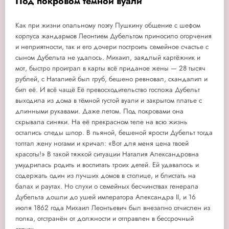
Под покровом тёмной вуали
Как при жизни опальному поэту Пушкину общение с шефом
корпуса жандармов Леонтием Дубельтом приносило огорчения
и неприятности, так и его дочери построить семейное счастье с
сыном Дубельта не удалось. Михаил, заядлый картёжник и
мот, быстро проиграл в карты всё приданое жены — 28 тысяч
рублей, с Наталией был груб, бешено ревновал, скандалил и
бил её. И всё чащё Её превосходительство госпожа Дубельт
выходила из дома в тёмной густой вуали и закрытом платье с
длинными рукавами. Даже летом. Под покровами она
скрывала синяки. На её прекрасном теле на всю жизнь
остались следы шпор. В пьяной, бешеной ярости Дубельт тогда
топтал жену ногами и кричал: «Вот для меня цена твоей
красоты!» В такой тяжкой ситуации Наталия Александровна
умудрилась родить и воспитать троих детей. Ей удавалось и
содержать один из лучших домов в столице, и блистать на
балах и раутах. Но слухи о семейных бесчинствах генерала
Дубельта дошли до ушей императора Александра II, и 16
июля 1862 года Михаил Леонтьевич был внезапно отчислен из
полка, отстранён от должности и отправлен в бессрочный