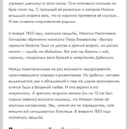
упрямую девчонку от этого союза. Они оттягивали согласие на
брак почти год. С присущей ей резкостью и напором Натали-
младшая укоряла мать, что та нарочно противится её счастью...
И тем сломила сопротивление родных.
6 января 1853 года, накануне свадьбы, Наталья Николаевна
Гончарова обреченно написала Петру Вяземскому: «Быстро
перешла бесёнок Таша из детства в зрелый возраст, но делать
нечего — судьбу не обойдёшь. Вот уже год борюсь с ней,
наконец, покорилась воле Божьей и нетерпению Дубельта».
Между помолвленными не раз возникали недоразумения,
заканчивавшиеся ссорами и размолвками. Но Дубельт, человек
выдающегося ума и обладавший к тому же даром красноречия,
клялся Таше в безумной любви. И она верила в его
искренность. А зрелость возраста жениха (он на 13 лет был
старше невесты) внушала надежду, что Михаил станет ей
опытным наставником. Увы, чаяния эти не оправдались, хотя
внешне всё складывалось блестяще. В феврале 1853 года
состоялась свадьба.