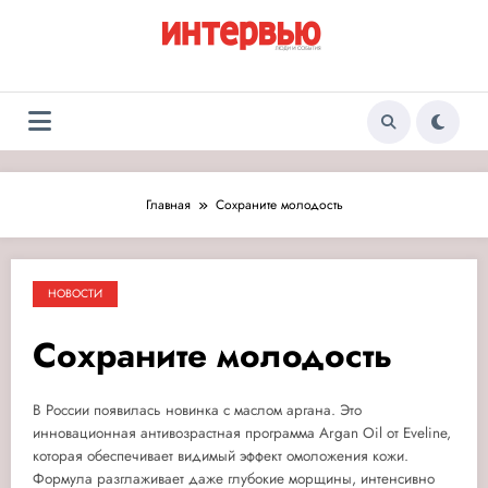
Перейти
к
содержимому
Журнал «Интервью:
Люди и события
Люди и события»
Главная
Сохраните молодость
НОВОСТИ
Сохраните молодость
В России появилась новинка с маслом аргана. Это
инновационная антивозрастная программа Argan Oil от Eveline,
которая обеспечивает видимый эффект омоложения кожи.
Формула разглаживает даже глубокие морщины, интенсивно