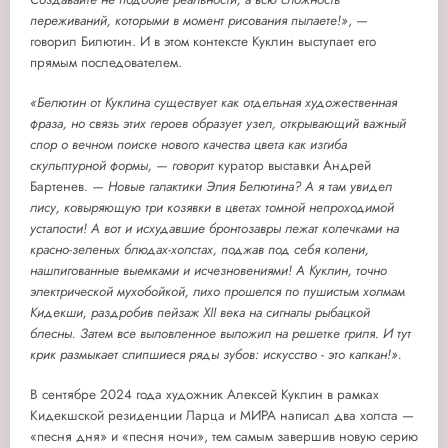
переживаний, которыми в момент рисования пылаете!»
, —
говорил Билютин. И в этом контексте Куклин выступает его
прямым последователем.
«Белютин от Куклина существует как отдельная художественная
фраза, но связь этих героев образует узел, открывающий важный
спор о вечном поиске нового качества цвета как изгиба
скульптурной формы, — говорит
куратор выставки Андрей
Бартенев.
— Новые галактики Элия Белютина? А я там увидел
лису, ковыряющую три козявки в цветах томной непроходимой
усталости! А вот и исхудавшие бронтозавры лежат колечками на
красно-зеленых блюдах-холстах, поджав под себя колени,
нашпигованные выемками и исчезновениями! А Куклин, точно
электрической мухобойкой, лихо прошелся по пушистым холмам
Кидекши, раздробив пейзаж XII века на сигналы рыбацкой
блесны. Затем все выловленное выложил на решетке гриля. И тут
крик размыкает слипшиеся ряды зубов: искусство - это капкан!».
В сентябре 2024 года художник Алексей Куклин в рамках
Кидекшской резиденции Ларца и МИРА написал два холста —
«песня дня» и «песня ночи», тем самым завершив новую серию