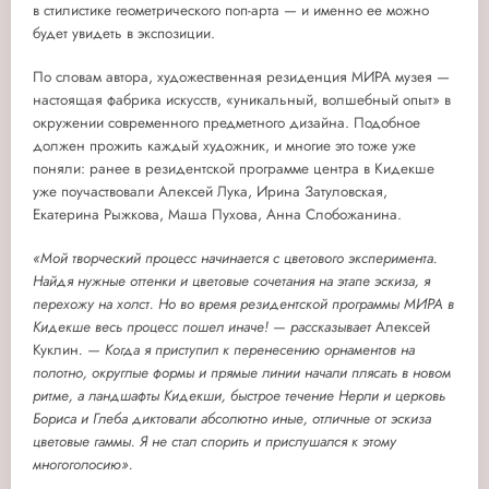
в стилистике геометрического поп-арта — и именно ее можно
будет увидеть в экспозиции.
По словам автора, художественная резиденция МИРА музея —
настоящая фабрика искусств, «уникальный, волшебный опыт» в
окружении современного предметного дизайна. Подобное
должен прожить каждый художник, и многие это тоже уже
поняли: ранее в резидентской программе центра в Кидекше
уже поучаствовали Алексей Лука, Ирина Затуловская,
Екатерина Рыжкова, Маша Пухова, Анна Слобожанина.
«Мой творческий процесс начинается с цветового эксперимента.
Найдя нужные оттенки и цветовые сочетания на этапе эскиза, я
перехожу на холст. Но во время резидентской программы МИРА в
Кидекше весь процесс пошел иначе! — рассказывает
Алексей
Куклин
. — Когда я приступил к перенесению орнаментов на
полотно, округлые формы и прямые линии начали плясать в новом
ритме, а ландшафты Кидекши, быстрое течение Нерли и церковь
Бориса и Глеба диктовали абсолютно иные, отличные от эскиза
цветовые гаммы. Я не стал спорить и прислушался к этому
многоголосию».