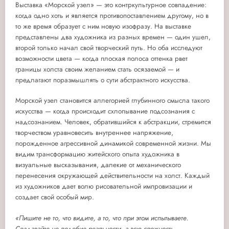
Выставка «Морской узел»
— это контркультурное совпадение:
когда одно хоть и является противопоставлением другому, но в
то же время образует с ним новую изофразу. На выставке
представлены два художника из разных времен — один ушел,
второй только начал свой творческий путь. Но оба исследуют
возможности цвета — когда плоская полоса оттенка рвет
границы холста своим желанием стать осязаемой — и
предлагают поразмышлять о сути абстрактного искусства.
Морской узел становится аллегорией глубинного смысла такого
искусства — когда происходит схлопывание подсознания с
надсознанием. Человек, обратившийся к абстракции, стремится
творчеством уравновесить внутреннее напряжение,
порожденное агрессивной динамикой современной жизни. Мы
видим трансформацию житейского опыта художника в
визуальные высказывания, далекие от механического
перенесения окружающей действительности на холст. Каждый
из художников дает волю рисовательной импровизации и
создает свой особый мир.
«Пишите не то, что видите, а то, что при этом испытываете.
Создавайте не подобие реальности, а всю сложность