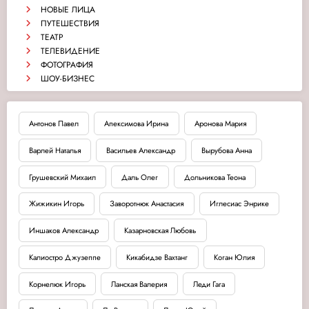
НОВЫЕ ЛИЦА
ПУТЕШЕСТВИЯ
ТЕАТР
ТЕЛЕВИДЕНИЕ
ФОТОГРАФИЯ
ШОУ-БИЗНЕС
Антонов Павел
Апексимова Ирина
Аронова Мария
Варлей Наталья
Васильев Александр
Вырубова Анна
Грушевский Михаил
Даль Олег
Дольникова Теона
Жижикин Игорь
Заворотнюк Анастасия
Иглесиас Энрике
Иншаков Александр
Казарновская Любовь
Калиостро Джузеппе
Кикабидзе Вахтанг
Коган Юлия
Корнелюк Игорь
Ланская Валерия
Леди Гага