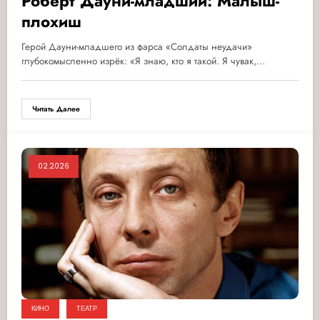
Роберт Дауни-младший: Малыш-
плохиш
Герой Дауни-младшего из фарса «Солдаты неудачи»
глубокомысленно изрёк: «Я знаю, кто я такой. Я чувак,…
Читать Далее
02.2026
КИНО
ТЕАТР