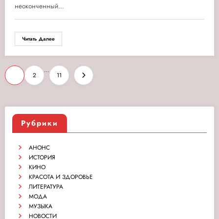
неоконченный…
Читать Далее
Пагинация
…
1
2
11
записей
Рубрики
АНОНС
ИСТОРИЯ
КИНО
КРАСОТА И ЗДОРОВЬЕ
ЛИТЕРАТУРА
МОДА
МУЗЫКА
НОВОСТИ