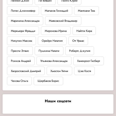
Леннон Джон
Ли Вивьен
Лонго Юрий
Лопес Дженнифер
Малахов Геннадий
Мантоани Тим
Маринина Александра
Маяковский Владимир
Меркьюри Фредди
Миронова Ирина
Найтли Кира
Никулин Максим
Орейро Наталия
Отт Урмас
Пресли Элвис
Пушкина Натали
Робертс Джулия
Рожков Андрей
Ульянова Александра
Ханекроот Гисберт
Хворостовский Дмитрий
Хьюстон Уитни
Цзю Костя
Чехова Ольга
Щербаков Борис
Наши соцсети