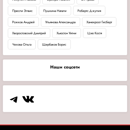
Пресли Элвис
Пушкина Натали
Робертс Джулия
Рожков Андрей
Ульянова Александра
Ханекроот Гисберт
Хворостовский Дмитрий
Хьюстон Уитни
Цзю Костя
Чехова Ольга
Щербаков Борис
Наши соцсети
Telegram
VK