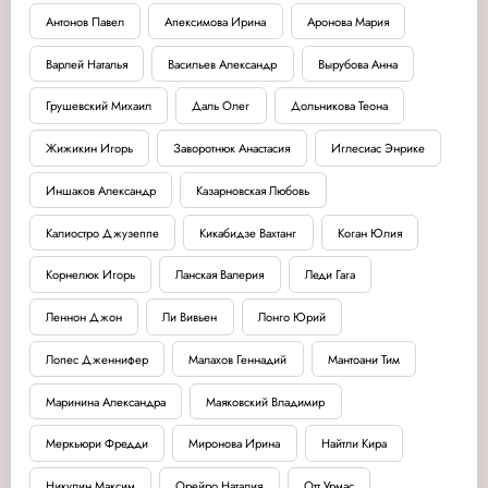
Антонов Павел
Апексимова Ирина
Аронова Мария
Варлей Наталья
Васильев Александр
Вырубова Анна
Грушевский Михаил
Даль Олег
Дольникова Теона
Жижикин Игорь
Заворотнюк Анастасия
Иглесиас Энрике
Иншаков Александр
Казарновская Любовь
Калиостро Джузеппе
Кикабидзе Вахтанг
Коган Юлия
Корнелюк Игорь
Ланская Валерия
Леди Гага
Леннон Джон
Ли Вивьен
Лонго Юрий
Лопес Дженнифер
Малахов Геннадий
Мантоани Тим
Маринина Александра
Маяковский Владимир
Меркьюри Фредди
Миронова Ирина
Найтли Кира
Никулин Максим
Орейро Наталия
Отт Урмас