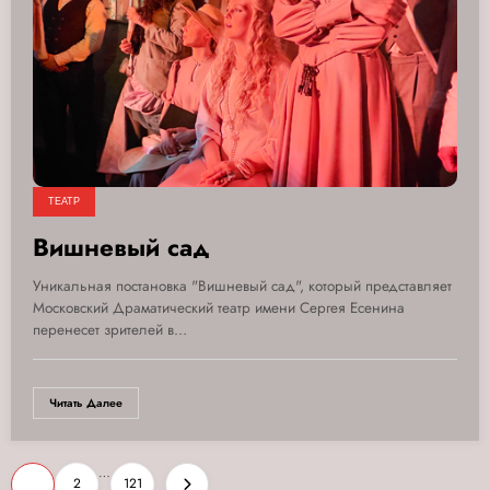
ТЕАТР
Вишневый сад
Уникальная постановка "Вишневый сад", который представляет
Московский Драматический театр имени Сергея Есенина
перенесет зрителей в…
Читать Далее
Пагинация
…
1
2
121