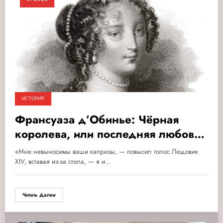
ИСТОРИЯ
Франсуаза д’Обинье: Чёрная
королева, или последняя любовь
Людовика XIV
«Мне невыносимы ваши капризы, — повысил голос Людовик
XIV, вставая из-за стола, — я и…
Читать Далее