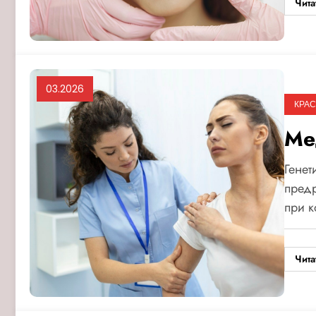
Чита
03.2026
КРАС
Ме
Генет
предр
при к
Чита