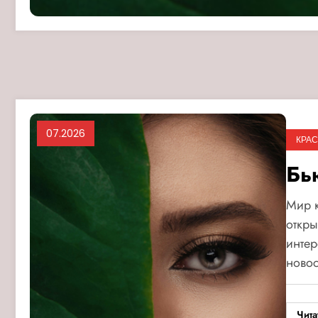
07.2026
КРАС
Бь
Мир к
откр
интер
ново
Чита