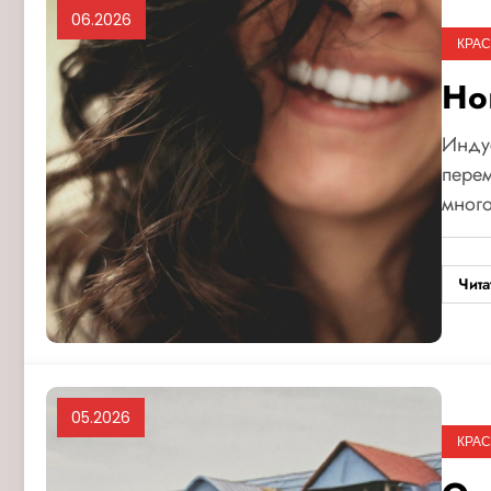
06.2026
КРАС
Но
Индус
перем
много
Чита
05.2026
КРАС