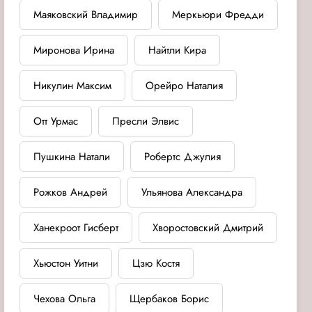
Маяковский Владимир
Меркьюри Фредди
Миронова Ирина
Найтли Кира
Никулин Максим
Орейро Наталия
Отт Урмас
Пресли Элвис
Пушкина Натали
Робертс Джулия
Рожков Андрей
Ульянова Александра
Ханекроот Гисберт
Хворостовский Дмитрий
Хьюстон Уитни
Цзю Костя
Чехова Ольга
Щербаков Борис