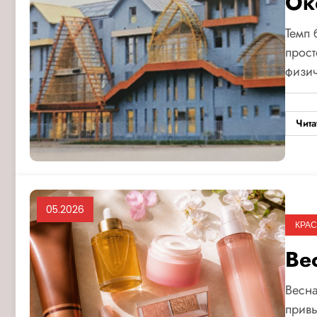
Ок
Темп 
прост
физи
Чита
05.2026
КРАС
Ве
Весна
привы