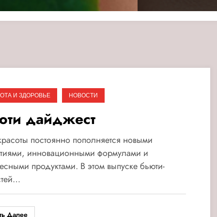
ОТА И ЗДОРОВЬЕ
НОВОСТИ
юти дайджест
расоты постоянно пополняется новыми
ытиями, инновационными формулами и
есными продуктами. В этом выпуске бьюти-
стей…
ть Далее