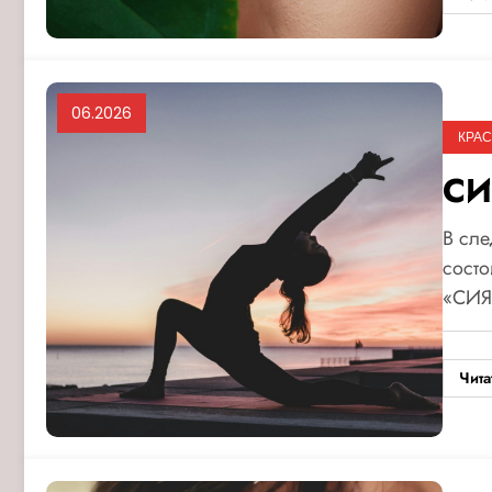
06.2026
КРАС
СИ
В сле
состо
«СИЯ
Чита