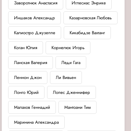
Заворотнюк Анастасия
Иглесиас Энрике
Иншаков Александр
Казарновская Любовь
Калиостро Джузеппе
Кикабидзе Вахтанг
Коган Юлия
Корнелюк Игорь
Ланская Валерия
Леди Гага
Леннон Джон
Ли Вивьен
Лонго Юрий
Лопес Дженнифер
Малахов Геннадий
Мантоани Тим
Маринина Александра