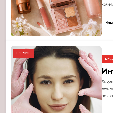
хоче
Чита
04.2026
КРАС
Ин
Бьюти
техно
появл