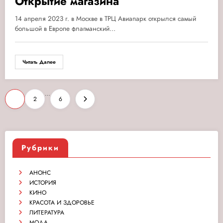
Открытие магазина
14 апреля 2023 г. в Москве в ТРЦ Авиапарк открылся самый
большой в Европе флагманский…
Читать Далее
Пагинация
…
1
2
6
записей
Рубрики
АНОНС
ИСТОРИЯ
КИНО
КРАСОТА И ЗДОРОВЬЕ
ЛИТЕРАТУРА
МОДА