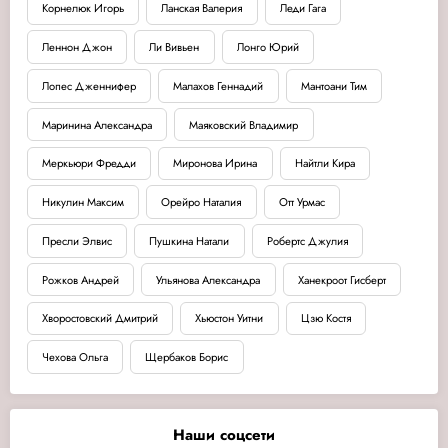
Корнелюк Игорь
Ланская Валерия
Леди Гага
Леннон Джон
Ли Вивьен
Лонго Юрий
Лопес Дженнифер
Малахов Геннадий
Мантоани Тим
Маринина Александра
Маяковский Владимир
Меркьюри Фредди
Миронова Ирина
Найтли Кира
Никулин Максим
Орейро Наталия
Отт Урмас
Пресли Элвис
Пушкина Натали
Робертс Джулия
Рожков Андрей
Ульянова Александра
Ханекроот Гисберт
Хворостовский Дмитрий
Хьюстон Уитни
Цзю Костя
Чехова Ольга
Щербаков Борис
Наши соцсети