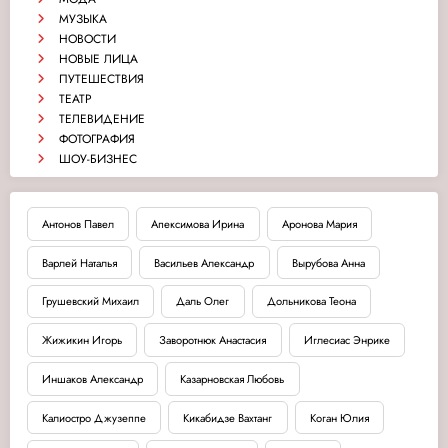
МУЗЫКА
НОВОСТИ
НОВЫЕ ЛИЦА
ПУТЕШЕСТВИЯ
ТЕАТР
ТЕЛЕВИДЕНИЕ
ФОТОГРАФИЯ
ШОУ-БИЗНЕС
Антонов Павел
Апексимова Ирина
Аронова Мария
Варлей Наталья
Васильев Александр
Вырубова Анна
Грушевский Михаил
Даль Олег
Дольникова Теона
Жижикин Игорь
Заворотнюк Анастасия
Иглесиас Энрике
Иншаков Александр
Казарновская Любовь
Калиостро Джузеппе
Кикабидзе Вахтанг
Коган Юлия