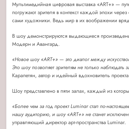
Мультимедийная цифровая выставка «ART+» — путе
погружают зрителя в контекст каждой эпохи через
сами художники. Ведь мир в их воображении вряд
В шоу демонстрируются выдающиеся произведения 
Модерн и Авангард.
«
Новое шоу
«ART+»
— это
диалог между искусство
Это шоу позволяет зрителям не только наблюдать за
Карапетян, автор и идейный вдохновитель проекта
Шоу представлено в пяти залах, каждый из котор
«
Более чем за год проект Luminar стал по-настоящ
нашу аудиторию, и шоу «ART+» не станет исключен
управляющий директор арт-пространства Luminar.