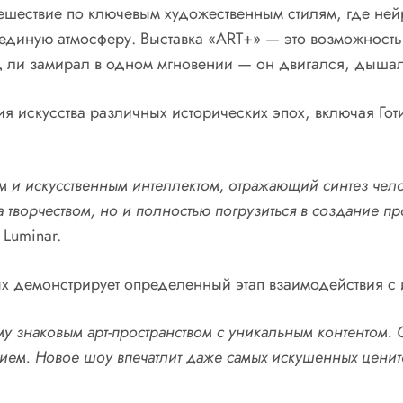
шествие по ключевым художественным стилям, где нейр
 единую атмосферу. Выставка «ART+» — это возможность
 ли замирал в одном мгновении — он двигался, дышал,
искусства различных исторических эпох, включая Готи
м и
искусственным интеллектом
, отражающи
й
синтез чел
 творчеством, но и полностью погрузиться в создание пр
 Luminar.
ых демонстрирует определенный этап взаимодействия с 
ему
знаковым
арт-пространством с
уникальным
контентом. 
ием. Новое шоу впечатлит даже самых искушенных ценит