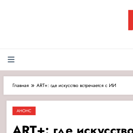
Перейти
к
содержимому
Л
Главная
ART+: где искусство встречается с ИИ
АНОНС
ART+: где искусств