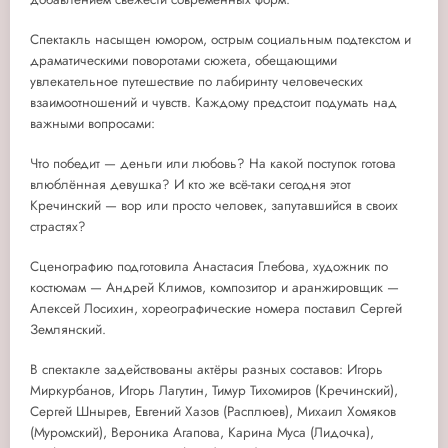
Спектакль насыщен юмором, острым социальным подтекстом и
драматическими поворотами сюжета, обещающими
увлекательное путешествие по лабиринту человеческих
взаимоотношений и чувств. Каждому предстоит подумать над
важными вопросами:
Что победит — деньги или любовь? На какой поступок готова
влюблённая девушка? И кто же всё-таки сегодня этот
Кречинский — вор или просто человек, запутавшийся в своих
страстях?
Сценографию подготовила Анастасия Глебова, художник по
костюмам — Андрей Климов, композитор и аранжировщик —
Алексей Лосихин, хореографические номера поставил Сергей
Землянский.
В спектакле задействованы актёры разных составов: Игорь
Миркурбанов, Игорь Лагутин, Тимур Тихомиров (Кречинский),
Сергей Шнырев, Евгений Хазов (Расплюев), Михаил Хомяков
(Муромский), Вероника Агапова, Карина Муса (Лидочка),