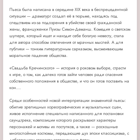
Пьеса была написана в середине XIX века в беспрецедентной
ситуации — драматург создал её в тюрьме, находясь под
следствием из-за подозрения в убийстве своей гражданской
жены, француженки Луизы Симон-Деманш. Комедия о светском
шулере, который ищет и находит себе богатую невесту, стала
для автора способом отвлечения от мрачных мыслей. А для
публики — тонким литературным сарказмом, высмеивающим
моральное падение общества.
«Свадьба Кречинского» — история о роковом выборе, страсти
к игре, о том, как далеко готов зайти человек ради спасения
собственного положения в обществе, и что он готов поставить на
кон….
Среди особенностей новой интерпретации знаменитой пьесы:
обилие зрелищных хореографических и музыкальных сцен,
живое исполнение специально написанного для постановки
саундтрека, композиции которого раскрывают характеры
персонажей и мотивы их поступков, а также — роскошные
многослойные костюмы, передающие дух эпохи классицизма, с
добавлением свежести современных форм.