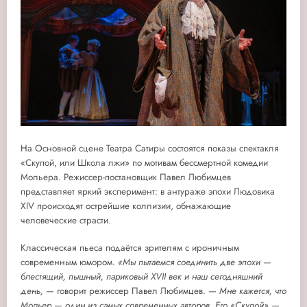
На Основной сцене Театра Сатиры состоятся показы спектакля
«Скупой, или Школа лжи» по мотивам бессмертной комедии
Мольера. Режиссер-постановщик Павел Любимцев
представляет яркий эксперимент: в антураже эпохи Людовика
XIV происходят острейшие коллизии, обнажающие
человеческие страсти.
Классическая пьеса подаётся зрителям с ироничным
современным юмором.
«Мы пытаемся соединить две эпохи —
блестящий, пышный, париковый XVII век и наш сегодняшний
день,
— говорит режиссер Павел Любимцев. —
Мне кажется, что
Мольер — один из самых современных авторов. Его «Скупой» —