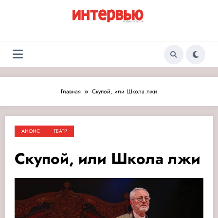
Перейти
к
содержимому
Журнал «Интервью:
Люди и события
Люди и события»
Главная
Скупой, или Школа лжи
АНОНС
ТЕАТР
Скупой, или Школа лжи