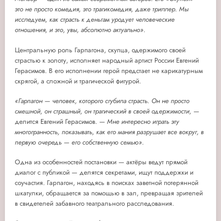
это не просто комедия, это трагикомедия, даже триллер. Мы
исследуем, как страсть к деньгам уродует человеческие
отношения, и это, увы, абсолютно актуально».
Центральную роль Гарпагона, скупца, одержимого своей
страстью к золоту, исполняет народный артист России Евгений
Герасимов. В его исполнении герой предстает не карикатурным
скрягой, а сложной и трагической фигурой.
«Гарпагон — человек, которого сгубила страсть. Он не просто
смешной, он страшный, он трагический в своей одержимости,
—
делится Евгений Герасимов. —
Мне интересно играть эту
многогранность, показывать, как его мания разрушает все вокруг, в
первую очередь — его собственную семью».
Одна из особенностей постановки — актёры ведут прямой
диалог с публикой — делятся секретами, ищут поддержки и
соучастия. Гарпагон, находясь в поисках заветной потерянной
шкатулки, обращается за помощью в зал, превращая зрителей
в свидетелей забавного театрального расследования.