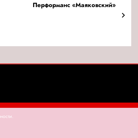
Перформанс «Маяковский»
ТЕРАТУРА
КРАСОТА И ЗДОРОВЬЕ
МОДА
ности.
Политика конфиденциальности
 By
SpiceThemes