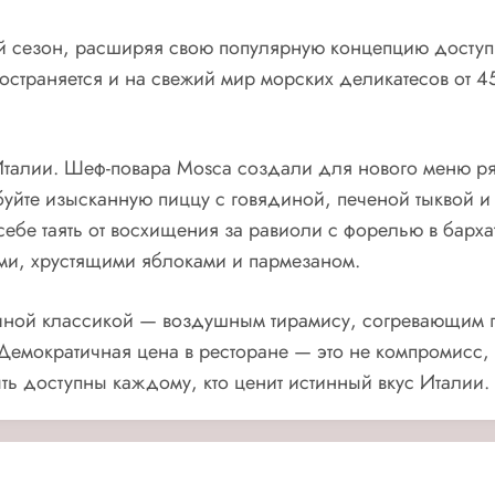
ий сезон, расширяя свою популярную концепцию доступ
остраняется и на свежий мир морских деликатесов от 4
Италии. Шеф-повара Mosca создали для нового меню р
буйте изысканную пиццу с говядиной, печеной тыквой 
себе таять от восхищения за равиоли с форелью в барх
ми, хрустящими яблоками и пармезаном.
речной классикой — воздушным тирамису, согревающим 
емократичная цена в ресторане — это не компромисс, 
ть доступны каждому, кто ценит истинный вкус Италии.