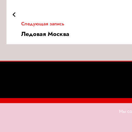
Следующая запись
Ледовая Москва
Главная
Контакты
АНОНС
НОВОСТИ
Мы со
ПУТЕШЕСТВИЯ
ШОУ-БИЗН
Copyright @202