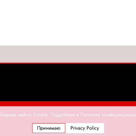
НОВЫЕ ЛИЦА
ТЕАТР
КИНО
МУЗЫКА
ЛИ
бираем файлы Cookie. Подробнее в Политике конфиденциаль
ЕС
ТЕЛЕВИДЕНИЕ
ФОТОГРАФИЯ
ИСТОРИЯ
Принимаю
Privacy Policy
6 Журнал Интервью. Люди и события. Все права защищены! | Powered