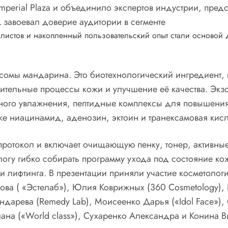
mperial Plaza и объединило экспертов индустрии, предс
 завоевал доверие аудитории в сегменте
листов и накопленный пользовательский опыт стали основой 
зосомы мандарина. Это биотехнологический ингредиент,
ительные процессы кожи и улучшение её качества. Эк
ого увлажнения, пептидные комплексы для повышения 
же ниацинамид, аденозин, эктоин и транексамовая кисл
ротокол и включает очищающую пенку, тонер, активные
ологу гибко собирать программу ухода под состояние ко
и лифтинга. В презентации приняли участие косметолог
кова ( «Эстелаб»), Юлия Коврижных (360 Cosmetology), 
ондарева (Remedy Lab), Моисеенко Дарья («Idol Face»),
тлана («World class»), Сухаренко Александра и Конина