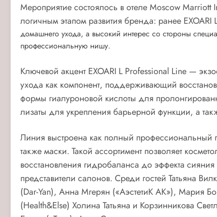
Мероприятие состоялось в отеле Moscow Marriott I
логичным этапом развития бренда: ранее EXOARI L
домашнего ухода, а высокий интерес со стороны специа
профессиональную нишу.
Ключевой акцент EXOARI L Professional Line — эк
ухода как компонент, поддерживающий восстанов
формы гиалуроновой кислоты для пролонгированн
лизаты для укрепления барьерной функции, а так
Линия выстроена как полный профессиональный п
также маски. Такой ассортимент позволяет космет
восстановления гидробаланса до эффекта сияния 
представители салонов. Среди гостей Татьяна Вил
(Dar-Yan), Анна Мгерян («АэстетиК АК»), Мария Б
(Health&Else) Холина Татьяна и Корзинникова Све